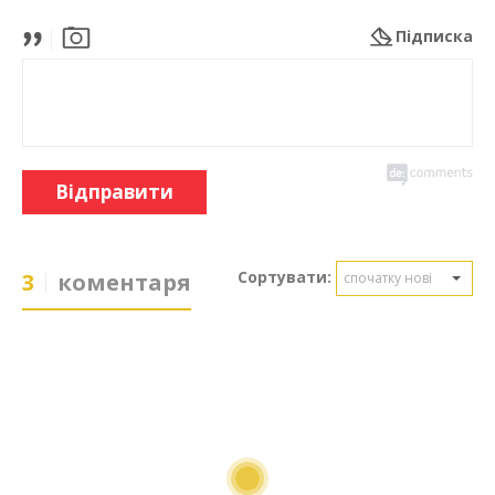
Підписка
Відправити
Сортувати:
3
коментаря
спочатку нові