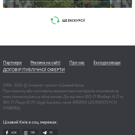
ЩЕ ЕКСКУРСІЇ
Партнери
Реклама на сайті
Про нас
Екскурсоводи
ДОГОВІР ПУБЛІЧНОЇ ОФЕРТИ
2004 -
2026
© Інтернет-проект «Цікавий Київ»
При повному або частковому використанні матеріалів посилання на
www.interesniy.kiev.ua обов'язкове. Діє від імені ФО-П Фінберг А.Л та
ФО-П Ліщук Ю.М. (legal business name ARSENII LEONIDOVYCH
FINBERG)
Цікавий Київ в соц. мережах:
62K
15K
1К