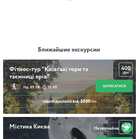
Ближайшие экскурсии
400
Фітнес-тур "Київські гори та
грн
таємниці ярів"
ЗАПИСАТИСЯ
Нд, 09.08
10:00
3500
ІНДИВІДУАЛЬНО ВІД
ГРН
400
Містика Києва
Незвичайна
грн