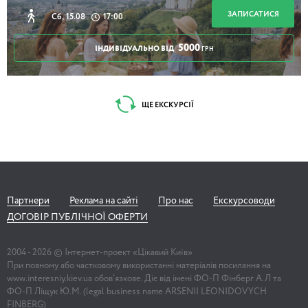
ЗАПИСАТИСЯ
Сб, 15.08
17:00
5000
ІНДИВІДУАЛЬНО ВІД
ГРН
ЩЕ ЕКСКУРСІЇ
Партнери
Реклама на сайті
Про нас
Екскурсоводи
ДОГОВІР ПУБЛІЧНОЇ ОФЕРТИ
2004 -
2026
© Інтернет-проект «Цікавий Київ»
При повному або частковому використанні матеріалів посилання на
www.interesniy.kiev.ua обов'язкове. Діє від імені ФО-П Фінберг А.Л та
ФО-П Ліщук Ю.М. (legal business name ARSENII LEONIDOVYCH
FINBERG)