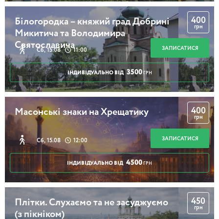
400
Білогородка – княжий град Добрині
грн
Микитича та Володимира
Святославича
ЗАПИСАТИСЯ
Сб, 15.08
11:00
3500
ІНДИВІДУАЛЬНО ВІД
ГРН
400
Масонські знаки на Хрещатику
грн
ЗАПИСАТИСЯ
Сб, 15.08
12:00
4500
ІНДИВІДУАЛЬНО ВІД
ГРН
450
Плітки. Слухаємо та не засуджуємо
грн
(з пікніком)