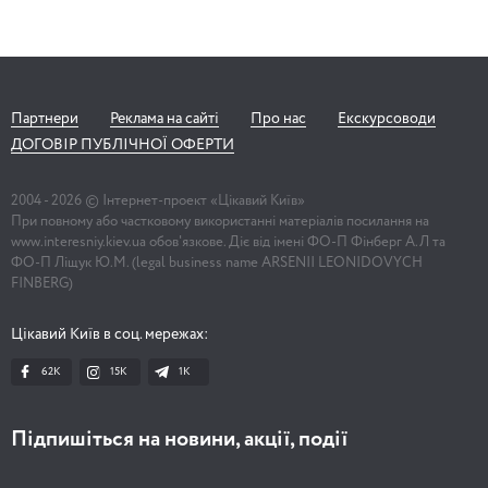
Партнери
Реклама на сайті
Про нас
Екскурсоводи
ДОГОВІР ПУБЛІЧНОЇ ОФЕРТИ
2004 -
2026
© Інтернет-проект «Цікавий Київ»
При повному або частковому використанні матеріалів посилання на
www.interesniy.kiev.ua обов'язкове. Діє від імені ФО-П Фінберг А.Л та
ФО-П Ліщук Ю.М. (legal business name ARSENII LEONIDOVYCH
FINBERG)
Цікавий Київ в соц. мережах:
62K
15K
1К
Підпишіться на новини, акції, події