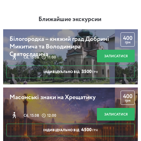
Ближайшие экскурсии
400
Білогородка – княжий град Добрині
грн
Микитича та Володимира
Святославича
ЗАПИСАТИСЯ
Сб, 15.08
11:00
3500
ІНДИВІДУАЛЬНО ВІД
ГРН
400
Масонські знаки на Хрещатику
грн
ЗАПИСАТИСЯ
Сб, 15.08
12:00
4500
ІНДИВІДУАЛЬНО ВІД
ГРН