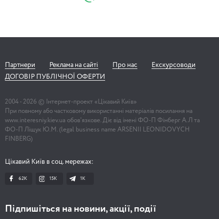
Партнери
Реклама на сайті
Про нас
Екскурсоводи
ДОГОВІР ПУБЛІЧНОЇ ОФЕРТИ
2004 -
2026
© Інтернет-проект «Цікавий Київ»
При повному або частковому використанні матеріалів посилання на
www.interesniy.kiev.ua обов'язкове. Діє від імені ФО-П Фінберг А.Л та
ФО-П Ліщук Ю.М. (legal business name ARSENII LEONIDOVYCH
FINBERG)
Цікавий Київ в соц. мережах:
62K
15K
1К
Підпишіться на новини, акції, події