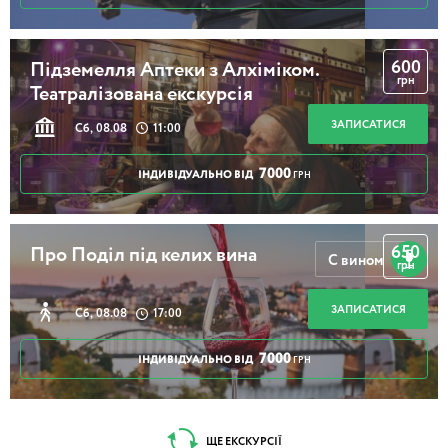
600
Підземелля Аптеки з Алхіміком.
грн
Театралізована екскурсія
ЗАПИСАТИСЯ
Сб, 08.08
11:00
7000
ІНДИВІДУАЛЬНО ВІД
ГРН
650
Про Поділ під келих вина
С вином
грн
ЗАПИСАТИСЯ
Сб, 08.08
17:00
7000
ІНДИВІДУАЛЬНО ВІД
ГРН
ЩЕ ЕКСКУРСІЇ