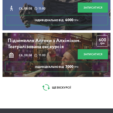
ЗАПИСАТИСЯ
Сб, 08.08
11:00
4000
ІНДИВІДУАЛЬНО ВІД
ГРН
600
Підземелля Аптеки з Алхіміком.
грн
Театралізована екскурсія
ЗАПИСАТИСЯ
Сб, 08.08
11:00
7000
ІНДИВІДУАЛЬНО ВІД
ГРН
ЩЕ ЕКСКУРСІЇ