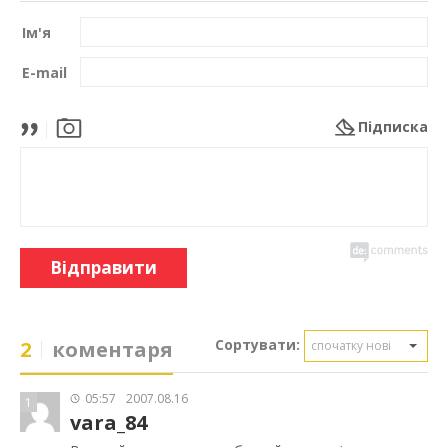
Ім'я
E-mail
Підписка
Відправити
Сортувати:
2
коментаря
спочатку нові
05:57
2007.08.16
1
vara_84