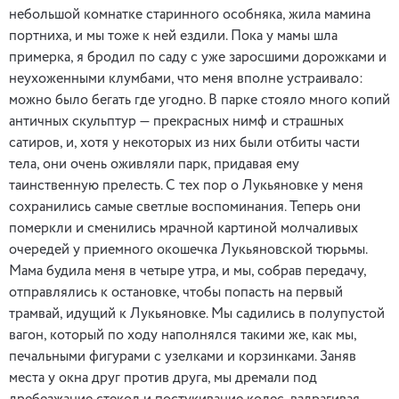
небольшой комнатке старинного особняка, жила мамина
портниха, и мы тоже к ней ездили. Пока у мамы шла
примерка, я бродил по саду с уже заросшими дорожками и
неухоженными клумбами, что меня вполне устраивало:
можно было бегать где угодно. В парке стояло много копий
античных скульптур — прекрасных нимф и страшных
сатиров, и, хотя у некоторых из них были отбиты части
тела, они очень оживляли парк, придавая ему
таинственную прелесть. С тех пор о Лукьяновке у меня
сохранились самые светлые воспоминания. Теперь они
померкли и сменились мрачной картиной молчаливых
очередей у приемного окошечка Лукьяновской тюрьмы.
Мама будила меня в четыре утра, и мы, собрав передачу,
отправлялись к остановке, чтобы попасть на первый
трамвай, идущий к Лукьяновке. Мы садились в полупустой
вагон, который по ходу наполнялся такими же, как мы,
печальными фигурами с узелками и корзинками. Заняв
места у окна друг против друга, мы дремали под