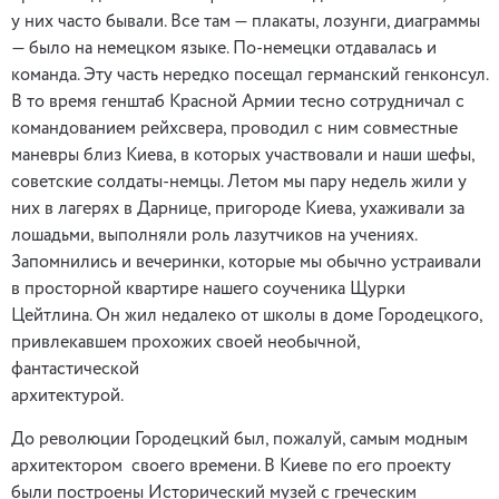
у них часто бывали. Все там — плакаты, лозунги, диаграммы
— было на немецком языке. По-немецки отдавалась и
команда. Эту часть нередко посещал германский генконсул.
В то время генштаб Красной Армии тесно сотрудничал с
командованием рейхсвера, проводил с ним совместные
маневры близ Киева, в которых участвовали и наши шефы,
советские солдаты-немцы. Летом мы пару недель жили у
них в лагерях в Дарнице, пригороде Киева, ухаживали за
лошадьми, выполняли роль лазутчиков на учениях.
Запомнились и вечеринки, которые мы обычно устраивали
в просторной квартире нашего соученика Щурки
Цейтлина. Он жил недалеко от школы в доме Городецкого,
привлекавшем прохожих своей необычной,
фантастической
архитектурой.
До революции Городецкий был, пожалуй, самым модным
архитектором своего времени. В Киеве по его проекту
были построены Исторический музей с греческим