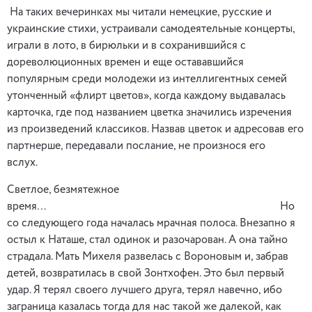
На таких вечеринках мы читали немецкие, русские и
украинские стихи, устраивали самодеятельные концерты,
играли в лото, в бирюльки и в сохранившийся с
дореволюционных времен и еще остававшийся
популярным среди молодежи из интеллигентных семей
утонченный «флирт цветов», когда каждому выдавалась
карточка, где под названием цветка значились изречения
из произведений классиков. Назвав цветок и адресовав его
партнерше, передавали послание, не произнося его
вслух
Светлое, безмятежное
время…
Но
со следующего года началась мрачная полоса. Внезапно я
остыл к Наташе, стал одинок и разочарован. А она тайно
страдала. Мать Михеля развелась с Вороновым и, забрав
детей, возвратилась в свой Зонтхофен. Это был первый
удар. Я терял своего лучшего друга, терял навечно, ибо
заграница казалась тогда для нас такой же далекой, как