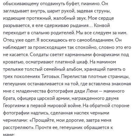
обыскивающему отодвинуть буфет, пианино. Он
заглядывает внутрь, шарит рукой, задевая струны,
издающие протяжный, жалобный звук. Мое сердце
разрывается, я еле сдерживаю рыдания… Конвой
переходит в спальню родителей. Мы все следуем за ним.
Отец уже одет. Я восхищаюсь его самообладанием. Он
наблюдает за происходящим так спокойно, словно это его
не касается. Солдаты светят карманными фонариками под
кроватью, осматривают платяной шкаф. На мамином
трельяже толстый семейный альбом, хранящий память о
трех поколениях Титовых. Перелистав плотные страницы,
гепеушник останавливается на той, где вставлена знакомая
мне с младенчества фотография дяди Лени — маминого
брата, офицера царской армии, награжденного двумя
Георгиями в первой мировой войне. На обратной стороне
фотографии надпись, сделанная наспех черными
чернилами: «Прощайте, мои дорогие, завтра меня
расстреляют». Прочтя ее, гепеушник обращается к
маме