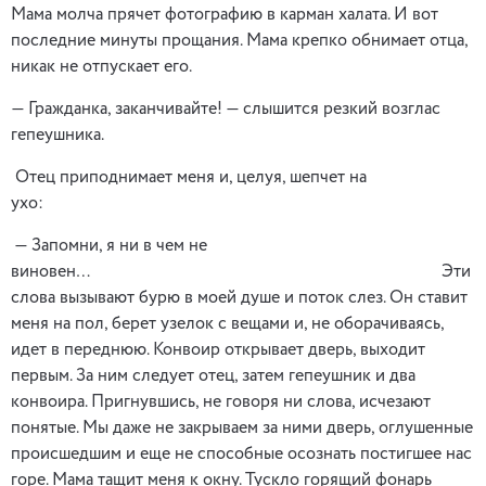
Мама молча прячет фотографию в карман халата. И вот
последние минуты прощания. Мама крепко обнимает отца,
никак не отпускает его.
— Гражданка, заканчивайте! — слышится резкий возглас
гепеушника.
Отец приподнимает меня и, целуя, шепчет на
ухо:
— Запомни, я ни в чем не
виновен… Эти
слова вызывают бурю в моей душе и поток слез. Он ставит
меня на пол, берет узелок с вещами и, не оборачиваясь,
идет в переднюю. Конвоир открывает дверь, выходит
первым. За ним следует отец, затем гепеушник и два
конвоира. Пригнувшись, не говоря ни слова, исчезают
понятые. Мы даже не закрываем за ними дверь, оглушенные
происшедшим и еще не способные осознать постигшее нас
горе. Мама тащит меня к окну. Тускло горящий фонарь