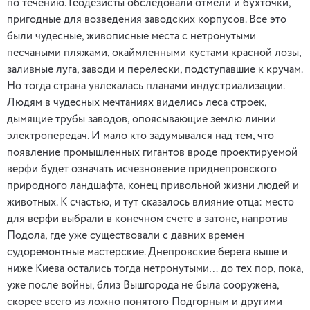
по течению. Геодезисты обследовали отмели и бухточки,
пригодные для возведения заводских корпусов. Все это
были чудесные, живописные места с нетронутыми
песчаными пляжами, окаймленными кустами красной лозы,
заливные луга, заводи и перелески, подступавшие к кручам.
Но тогда страна увлекалась планами индустриализации.
Людям в чудесных мечтаниях виделись леса строек,
дымящие трубы заводов, опоясывающие землю линии
электропередач. И мало кто задумывался над тем, что
появление промышленных гигантов вроде проектируемой
верфи будет означать исчезновение приднепровского
природного ландшафта, конец привольной жизни людей и
животных. К счастью, и тут сказалось влияние отца: место
для верфи выбрали в конечном счете в затоне, напротив
Подола, где уже существовали с давних времен
судоремонтные мастерские. Днепровские берега выше и
ниже Киева остались тогда нетронутыми… до тех пор, пока,
уже после войны, близ Вышгорода не была сооружена,
скорее всего из ложно понятого Подгорным и другими