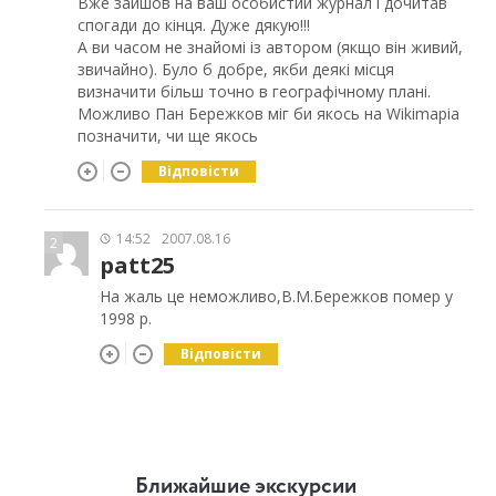
Вже зайшов на ваш особистий журнал і дочитав
спогади до кінця. Дуже дякую!!!
А ви часом не знайомі із автором (якщо він живий,
звичайно). Було б добре, якби деякі місця
визначити більш точно в географічному плані.
Можливо Пан Бережков міг би якось на Wikimapia
позначити, чи ще якось
Відповісти
14:52
2007.08.16
2
patt25
На жаль це неможливо,В.М.Бережков помер у
1998 р.
Відповісти
Ближайшие экскурсии