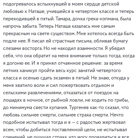
подогревалось вспыхнувшей в моем сердце детской
любовью к Наташе, учившейся в четвертом классе и теперь
переходившей в пятый. Тамара, дочка грека-нэпмана, была
напрочь забыта. Теперь Наташа казалась мне самым
прекрасным на свете существом. Мне хотелось всегда быть
подле нее. Я писал ей страстные письма, обливая бумагу
слезами восторга. Но не находил взаимности. Я убедил
себя, что она обратит на меня внимание только тогда, когда
я догоню ее. И я принял отчаянное решение: за время
летних каникул пройти весь курс занятий четвертого
класса и осенью сдать экзамен в пятый. Не знаю, откуда у
меня хватило воли и сил пожертвовать отдыхом и
сельскими развлечениями, отказаться от поездок на
лошадях в ночное, от рыбной ловли, не ходить по грибы,
до минимума свести купания. Тургенев как-то сказал, что
любовь сильнее смерти, сильнее страха смерти. Нечто
подобное испытывал тогда и я — с радостью жертвовал
всем, чтобы добиться поставленной цели, не испытывал
сомнений, не ощущал страха, что могу провалиться и все