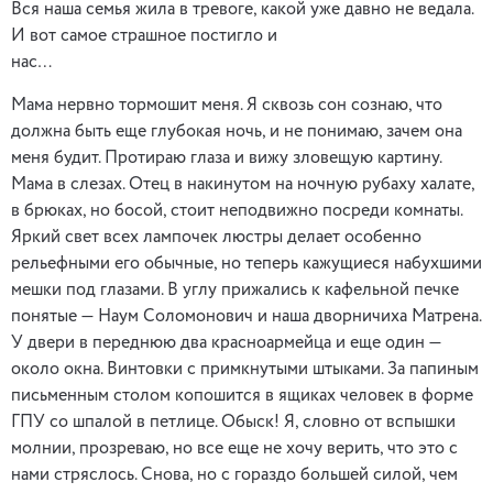
Вся наша семья жила в тревоге, какой уже давно не ведала.
И вот самое страшное постигло и
нас…
Мама нервно тормошит меня. Я сквозь сон сознаю, что
должна быть еще глубокая ночь, и не понимаю, зачем она
меня будит. Протираю глаза и вижу зловещую картину.
Мама в слезах. Отец в накинутом на ночную рубаху халате,
в брюках, но босой, стоит неподвижно посреди комнаты.
Яркий свет всех лампочек люстры делает особенно
рельефными его обычные, но теперь кажущиеся набухшими
мешки под глазами. В углу прижались к кафельной печке
понятые — Наум Соломонович и наша дворничиха Матрена.
У двери в переднюю два красноармейца и еще один —
около окна. Винтовки с примкнутыми штыками. За папиным
письменным столом копошится в ящиках человек в форме
ГПУ со шпалой в петлице. Обыск! Я, словно от вспышки
молнии, прозреваю, но все еще не хочу верить, что это с
нами стряслось. Снова, но с гораздо большей силой, чем