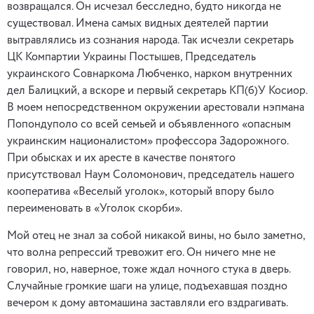
возвращался. Он исчезал бесследно, будто никогда не
существовал. Имена самых видных деятелей партии
вытравлялись из сознания народа. Так исчезли секретарь
ЦК Компартии Украины Постышев, Председатель
украинского Совнаркома Любченко, нарком внутренних
дел Балицкий, а вскоре и первый секретарь КП(б)У Косиор.
В моем непосредственном окружении арестовали нэпмана
Попондуполо со всей семьей и объявленного «опасным
украинским националистом» профессора Задорожного.
При обысках и их аресте в качестве понятого
присутствовал Наум Соломонович, председатель нашего
кооператива «Веселый уголок», который впору было
переименовать в «Уголок скорби».
Мой отец не знал за собой никакой вины, но было заметно,
что волна репрессий тревожит его. Он ничего мне не
говорил, но, наверное, тоже ждал ночного стука в дверь.
Случайные громкие шаги на улице, подъехавшая поздно
вечером к дому автомашина заставляли его вздрагивать.