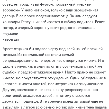
освещает уродливый фургон, прозванный «черным
вороном». У него нет окон, только сзади зарешеченная
дверца. В ее проем подсаживают отца. За ним следуют
конвоиры. Гепеушник взбирается в кабину водителя. Ревет
мотор, и «черный ворон» увозит родного человека…
Неужели
навсегда?
Арест отца как бы подвел черту под всей нашей прежней
жизнью. Из нормальной мы стали семьей
репрессированного. Теперь от нас отвернутся многие. И в
школе у меня, как я знал по опыту соучеников с такой же
судьбой, предстоит тяжелое время. Никто прямо не скажет
ничего, но почувствуется отчуждение. Одни, убежденные в
непогрешимости властей, посмотрят как на зачумленного.
Другие, возможно и не веря в вину репрессированных
родителей, опасаются за себя и потому стараются
держаться подальше. В те времена вслед за главой еще не
высылали в лагеря всю семью, но так или иначе тень падала