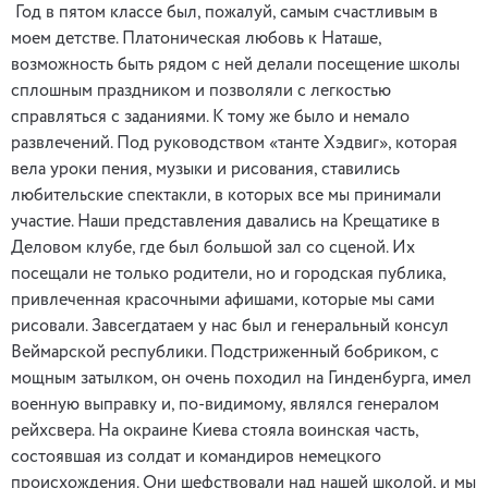
Год в пятом классе был, пожалуй, самым счастливым в
моем детстве. Платоническая любовь к Наташе,
возможность быть рядом с ней делали посещение школы
сплошным праздником и позволяли с легкостью
справляться с заданиями. К тому же было и немало
развлечений. Под руководством «танте Хэдвиг», которая
вела уроки пения, музыки и рисования, ставились
любительские спектакли, в которых все мы принимали
участие. Наши представления давались на Крещатике в
Деловом клубе, где был большой зал со сценой. Их
посещали не только родители, но и городская публика,
привлеченная красочными афишами, которые мы сами
рисовали. Завсегдатаем у нас был и генеральный консул
Веймарской республики. Подстриженный бобриком, с
мощным затылком, он очень походил на Гинденбурга, имел
военную выправку и, по-видимому, являлся генералом
рейхсвера. На окраине Киева стояла воинская часть,
состоявшая из солдат и командиров немецкого
происхождения. Они шефствовали над нашей школой, и мы