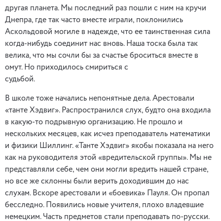
другая планета. Мы последний раз пошли с ним на кручи
Днепра, где так часто вместе играли, поклонились
Аскольдовой могиле в надежде, что ее таинственная сила
когда-нибудь соединит нас вновь. Наша тоска была так
велика, что мы сочли бы за счастье броситься вместе в
омут. Но приходилось смириться с
судьбой.
В школе тоже начались непонятные дела. Арестовали
«танте Хэдвиг». Распространился слух, будто она входила
в какую-то подрывную организацию. Не прошло и
нескольких месяцев, как исчез преподаватель математики
и физики Шиллинг. «Танте Хэдвиг» якобы показала на него
как на руководителя этой «вредительской группы». Мы не
представляли себе, чем они могли вредить нашей стране,
но все же склонны были верить доходившим до нас
слухам. Вскоре арестовали и «боевика» Пауля. Он пропал
бесследно. Появились новые учителя, плохо владевшие
немецким. Часть предметов стали преподавать по-русски.