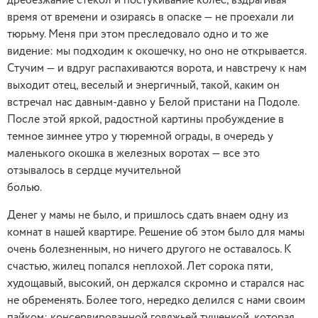
дребезжание стекол и постукивание колес, вздрагивая
время от времени и озираясь в опаске — не проехали ли
тюрьму. Меня при этом преследовало одно и то же
видение: мы подходим к окошечку, но оно не открывается.
Стучим — и вдруг распахиваются ворота, и навстречу к нам
выходит отец, веселый и энергичный, такой, каким он
встречал нас давным-давно у Белой пристани на Подоле.
После этой яркой, радостной картины пробуждение в
темное зимнее утро у тюремной ограды, в очередь у
маленького окошка в железных воротах — все это
отзывалось в сердце мучительной
болью.
Денег у мамы не было, и пришлось сдать внаем одну из
комнат в нашей квартире. Решение об этом было для мамы
очень болезненным, но ничего другого не оставалось. К
счастью, жилец попался неплохой. Лет сорока пяти,
худощавый, высокий, он держался скромно и старался нас
не обременять. Более того, нередко делился с нами своим