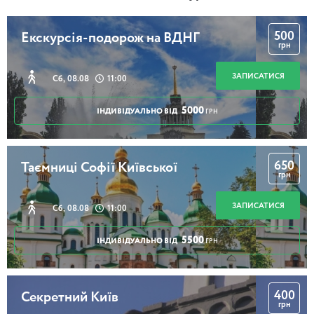
500
Екскурсія-подорож на ВДНГ
грн
ЗАПИСАТИСЯ
Сб, 08.08
11:00
5000
ІНДИВІДУАЛЬНО ВІД
ГРН
650
Таємниці Софії Київської
грн
ЗАПИСАТИСЯ
Сб, 08.08
11:00
5500
ІНДИВІДУАЛЬНО ВІД
ГРН
400
Секретний Київ
грн