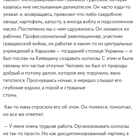
пайком: консервированной говяжьей тушенкой, которая
казалась мне неслыханным деликатесом. Он часто куда-то
уезжал и, возвращаясь, привозил что-либо съедобное:
овощи, картофель, капусту, а иногда воблу и подсолнечное
масло. Постепенно мы с ним сдружились. Он оказался из
рабочих. Профессиональный революционер, участник
гражданской войны, он работал в каком-то из центральных
учреждений в Харькове — тогдашней столице Украины — и
был послан на Киевщину создавать колхозы. С этим и были
связаны его частые отлучки. Человек он был от природы
добрый и потому делом, которое ему поручили, явно
тяготился. Проснувшись ночью, я нередко слышал его
глубокие вздохи, а порой и страшные
стоны.
Как-то мама спросила его об этом. Он помялся, помолчал,
но все же ответил:
— У меня очень трудная работа. Организовывать колхозы
не так-то просто. Но как дисциплинированный партиец я