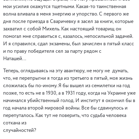
мои усилия окажутся тщетными. Какая-то таинственная
волна вливала в меня энергию и упорство. С первого же
дня после приезда в Сваричевку я засел за книги, которые
захватил с собой Михель. Как настоящий товарищ он
помогал мне справиться с, казалось, непосильной задачей.
И я справился, сдал экзамены, был зачислен в пятый класс
и по праву победителя сел за парту рядом с
Наташей…
Теперь, оглядываясь на эту авантюру, не могу не думать,
что, не перепрыгни я тогда из третьего в пятый, моя жизнь
сложилась бы по-иному. Я бы вышел из семилетки на год
позже, то есть не в 1930, а в 1931 году, когда на Украине уже
начинался убийственный голод. И институт я окончил бы в
год начала второй мировой войны. Все бы сдвинулось и
перепуталось. Как тут не поверить, что судьба человека
соткана из
случайностей?