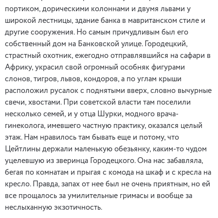
портиком, дорическими колоннами и двумя львами у
широкой лестницы, здание банка в мавританском стиле и
другие сооружения. Но самым причудливым был его
собственный дом на Банковской улице. Городецкий,
страстный охотник, ежегодно отправлявшийся на сафари в
Африку, украсил свой огромный особняк фигурами
слонов, тигров, львов, кондоров, а по углам крыши
расположил русалок с поднятыми вверх, словно вычурные
свечи, хвостами. При советской власти там поселили
несколько семей, и у отца Шурки, модного врача-
гинеколога, имевшего частную практику, оказался целый
этаж. Нам нравилось там бывать еще и потому, что
Цейтлины держали маленькую обезьянку, каким-то чудом
уцелевшую из зверинца Городецкого. Она нас забавляла,
бегая по комнатам и прыгая с комода на шкаф и с кресла на
кресло. Правда, запах от нее был не очень приятным, но ей
все прощалось за умилительные гримасы и вообще за
неслыханную экзотичность.