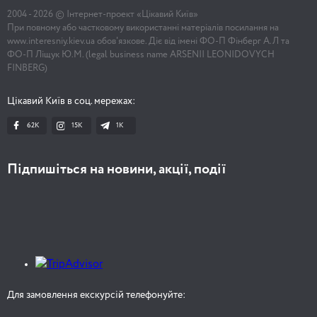
2004 -
2026
© Інтернет-проект «Цікавий Київ»
При повному або частковому використанні матеріалів посилання на
www.interesniy.kiev.ua обов'язкове. Діє від імені ФО-П Фінберг А.Л та
ФО-П Ліщук Ю.М. (legal business name ARSENII LEONIDOVYCH
FINBERG)
Цікавий Київ в соц. мережах:
62K
15K
1К
Підпишіться на новини, акції, події
Для замовлення екскурсій телефонуйте: