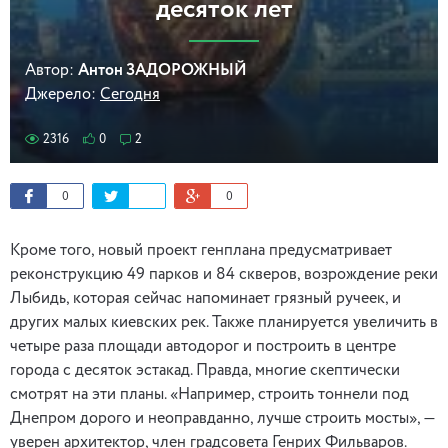
десяток лет
Автор:
Антон ЗАДОРОЖНЫЙ
Джерело:
Сегодня
2316
0
2
0
0
Кроме того, новый проект генплана предусматривает
реконструкцию 49 парков и 84 скверов, возрождение реки
Лыбидь, которая сейчас напоминает грязный ручеек, и
других малых киевских рек. Также планируется увеличить в
четыре раза площади автодорог и построить в центре
города с десяток эстакад. Правда, многие скептически
смотрят на эти планы. «Например, строить тоннели под
Днепром дорого и неоправданно, лучше строить мосты», —
уверен архитектор, член градсовета Генрих Фильваров.