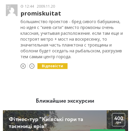
12:44
2009.11.20
2
promiskuitat
большинство проектов - бред сивого бабушкина,
но идея с "киев-сити" вместо промзоны очень
классная, учитывая расположение. если там еще и
построят метро + мост на воскресенку, то
значительная часть планктона с троещины и
оболони будет оседать на рыбальском, разгрузив
тем самым центр города.
Відповісти
Ближайшие экскурсии
400
Фітнес-тур "Київські гори та
грн
таємниці ярів"