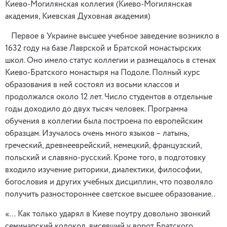
Киево-Могилянская коллегия (Киево-Могилянская
академия, Киевская Духовная академия)
Первое в Украине высшее учебное заведение возникло в
1632 году на базе Лаврской и Братской монастырских
школ. Оно имело статус коллегии и размещалось в стенах
Киево-Братского монастыря на Подоле. Полный курс
образования в ней состоял из восьми классов и
продолжался около 12 лет. Число студентов в отдельные
годы доходило до двух тысяч человек. Программа
обучения в коллегии была построена по европейским
образцам. Изучалось очень много языков – латынь,
греческий, древнееврейский, немецкий, французский,
польский и славяно-русский. Кроме того, в подготовку
входило изучение риторики, диалектики, философии,
богословия и других учебных дисциплин, что позволяло
получить разностороннее светское высшее образование. .
«… Как только ударял в Киеве поутру довольно звонкий
семинарский колокол, висевший у ворот Братского