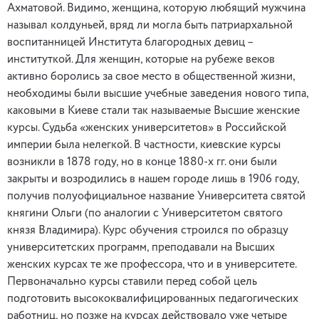
Ахматовой. Видимо, женщина, которую любящий мужчина
называл колдуньей, вряд ли могла быть патриархальной
воспитанницей Института благородных девиц –
институткой. Для женщин, которые на рубеже веков
активно боролись за свое место в общественной жизни,
необходимы были высшие учебные заведения нового типа,
каковыми в Киеве стали так называемые Высшие женские
курсы. Судьба «женских университетов» в Российской
империи была нелегкой. В частности, киевские курсы
возникли в 1878 году, но в конце 1880-х гг. они были
закрыты и возродились в нашем городе лишь в 1906 году,
получив полуофициальное название Университета святой
княгини Ольги (по аналогии с Университетом святого
князя Владимира). Курс обучения строился по образцу
университетских программ, преподавали на Высших
женских курсах те же профессора, что и в университете.
Первоначально курсы ставили перед собой цель
подготовить высококвалифицированных педагогических
работниц, но позже на курсах действовало уже четыре