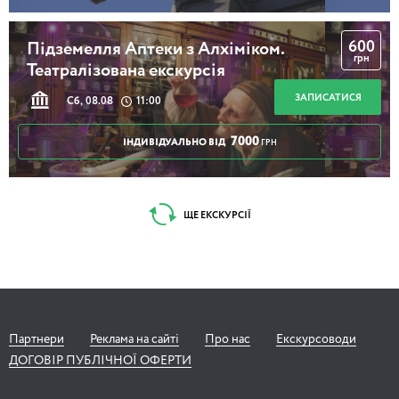
600
Підземелля Аптеки з Алхіміком.
грн
Театралізована екскурсія
ЗАПИСАТИСЯ
Сб, 08.08
11:00
7000
ІНДИВІДУАЛЬНО ВІД
ГРН
ЩЕ ЕКСКУРСІЇ
Партнери
Реклама на сайті
Про нас
Екскурсоводи
ДОГОВІР ПУБЛІЧНОЇ ОФЕРТИ