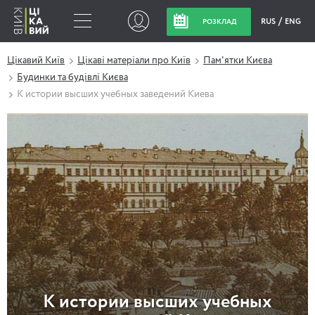
RUS
ENG
РОЗКЛАД
Цікавий Київ
Цікаві матеріали про Київ
Пам'ятки Києва
Будинки та будівлі Києва
К истории высших учебных заведений Киева
К истории высших учебных