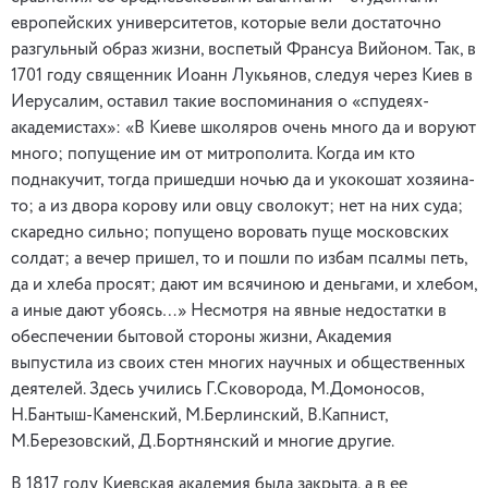
европейских университетов, которые вели достаточно
разгульный образ жизни, воспетый Франсуа Вийоном. Так, в
1701 году священник Иоанн Лукьянов, следуя через Киев в
Иерусалим, оставил такие воспоминания о «спудеях-
академистах»: «В Киеве школяров очень много да и воруют
много; попущение им от митрополита. Когда им кто
поднакучит, тогда пришедши ночью да и укокошат хозяина-
то; а из двора корову или овцу сволокут; нет на них суда;
скаредно сильно; попущено воровать пуще московских
солдат; а вечер пришел, то и пошли по избам псалмы петь,
да и хлеба просят; дают им всячиною и деньгами, и хлебом,
а иные дают убоясь…» Несмотря на явные недостатки в
обеспечении бытовой стороны жизни, Академия
выпустила из своих стен многих научных и общественных
деятелей. Здесь учились Г.Сковорода, М.Домоносов,
Н.Бантыш-Каменский, М.Берлинский, В.Капнист,
М.Березовский, Д.Бортнянский и многие другие.
В 1817 году Киевская академия была закрыта, а в ее