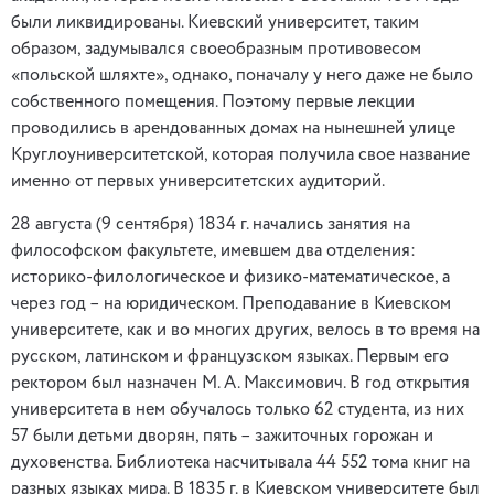
были ликвидированы. Киевский университет, таким
образом, задумывался своеобразным противовесом
«польской шляхте», однако, поначалу у него даже не было
собственного помещения. Поэтому первые лекции
проводились в арендованных домах на нынешней улице
Круглоуниверситетской, которая получила свое название
именно от первых университетских аудиторий.
28 августа (9 сентября) 1834 г. начались занятия на
философском факультете, имевшем два отделения:
историко-филологическое и физико-математическое, а
через год – на юридическом. Преподавание в Киевском
университете, как и во многих других, велось в то время на
русском, латинском и французском языках. Первым его
ректором был назначен М. А. Максимович. В год открытия
университета в нем обучалось только 62 студента, из них
57 были детьми дворян, пять – зажиточных горожан и
духовенства. Библиотека насчитывала 44 552 тома книг на
разных языках мира. В 1835 г. в Киевском университете был