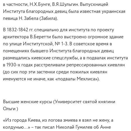
в частности, Н.Х.Бунге, В.Я.Шульгин. Выпускницей
Института благородных девиц была известная украинская
певица Н. Забела (Забила).
В 1832-1842 гг. специально для института по проекту
архитектора В.Беретти было выстроено огромное здание
по улице Институтской, № 1-3. В советское время в
помещениях бывшего Института благородных девиц
размещались киевские спецслужбы, а в подвалах института
в 1930-х годах расстреливали репрессированных киевлян
(до сих пор эти застенки среди пожилых киевлян
именуются не иначе, как «подвалы Мехлиса»).
Высшие женские курсы (Университет святой княгини
Ольги )
«Из города Киева, из логова змиева я взял не жену, а
колдунью…» – так писал Николай Гумилев об Анне