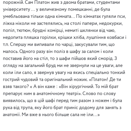
порожній. Сам Платон жив з двома братами, студентами
університету … у величезному помешканні, де була
умебльована тільки одна кімната… По кімнатах гуляли пси,
ліжка ніколи не застелялись, на столі папери, недокурки,
попіл, тютюн, брудні комірці, немиті шклянки від чаю,
недопита пляшка горілки, крішки хліба, лушпіння ковбаси і
т.п. Спершу ми випивали по чарці, закусували тим, що
малось. Одного разу він поліз в шафу за салом і коли
поставив його на стіл, то з шафи пійшов який сморід. З
огляду на загальний бруд ми не звернули на це уваги, але
коли їли сало, я звернув увагу на якись спеціально тонкий
гострий чудовий та оригінальний ножик. «Платон! Де ти
взяв такого? « А він каже : «Він хірургічний. То мій брат
препарує ним в анатомічному театрі». Слово по слову
виявилось, що в цій шафі перед тим разом з ножем і була
рука від трупа, яку його брат приніс додому для занять з
анатомії. Ми вже в нього більше сала не їли…»