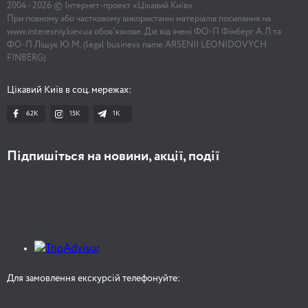
2004 -
2026
© Інтернет-проект «Цікавий Київ»
При повному або частковому використанні матеріалів посилання на
www.interesniy.kiev.ua обов'язкове. Діє від імені ФО-П Фінберг А.Л та
ФО-П Ліщук Ю.М. (legal business name ARSENII LEONIDOVYCH
FINBERG)
Цікавий Київ в соц. мережах:
62K
15K
1К
Підпишіться на новини, акції, події
Для замовлення екскурсій телефонуйте: