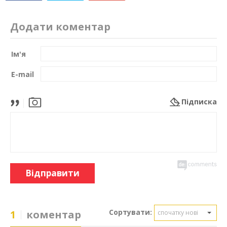
Додати коментар
Ім'я
E-mail
Підписка
Відправити
Сортувати:
1
коментар
спочатку нові