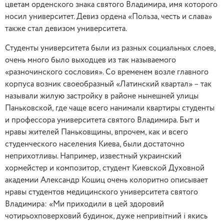
цветам орденского знака святого Владимира, имя которого
носил университет. Девиз ордена «Польза, честь и слава»
также стал девизом университета.
Студенты университета были из разных социальных слоев,
очень много было выходцев из так называемого
«разночинского сословия». Со временем возле главного
корпуса возник своеобразный «Латинский квартал» – так
называли жилую застройку в районе нынешней улицы
Паньковской, где чаще всего нанимали квартиры студенты
и профессора университета святого Владимира. Быт и
нравы жителей Паньковщины, впрочем, как и всего
студенческого населения Киева, были достаточно
неприхотливы. Например, известный украинский
хормейстер и композитор, студент Киевской Духовной
академии Александр Кошиц очень колоритно описывает
нравы студентов медицинского университета святого
Владимира: «Ми приходили в цей здоровий
чотирьохповерховий будинок, дуже непривітний і якись