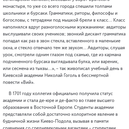
монастыря, то уже со всего города спешили толпами
школьники и бурсаки. Грамматики, риторы, философы и
богословы, с тетрадями под мышкой брели в класс… Класс
наполнялся вдруг разноголосными жужжаниями: авдиторы
выслушивали своих учеников; звонкий дискант грамматика
попадал как раз в звон стекла, вставленного в маленькие
окна, и стекло отвечало тем же звуком… Авдиторы, слушая
урок, смотрели одним глазом под скамью, где из кармана
подчиненного бурсака выглядывала булка, или вареник,
или сесмена из тыквы…», – так живописал учебный день в
Киевской академии Николай Гоголь в бессмертной
повести «Вий».
В 1701 году коллегия официально получила статус
академии и стала де-юре и де-факто во главе высшего
образования в Восточной Европе. Студенты академии
представляли собой достаточно колоритное явление в
будничной жизни Киево-Подола, вызывая в памяти
сравнения со средневековыми вагантами – студентами