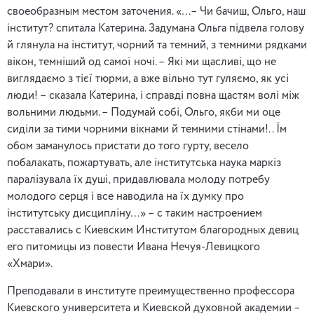
своеобразным местом заточения. «…– Чи бачиш, Ольго, наш
інститут? спитала Катерина. Задумана Ольга підвела голову
й глянула на інститут, чорний та темний, з темними рядками
вікон, темніший од самої ночі. – Які ми щасливі, що не
виглядаємо з тієї тюрми, а вже вільно тут гуляємо, як усі
люди! – сказала Катерина, і справді повна щастям волі між
вольними людьми. – Подумай собі, Ольго, якби ми оце
сиділи за тими чорними вікнами й темними стінами!.. Їм
обом заманулось пристати до того гурту, весело
побалакать, пожартувать, але інститутська наука маркіз
паралізувала їх душі, придавлювала молоду потребу
молодого серця і все наводила на їх думку про
інститутську дисципліну…» – с таким настроением
расставались с Киевским Институтом благородных девиц
его питомицы из повести Ивана Нечуя-Левицкого
«Хмари».
Преподавали в институте преимущественно профессора
Киевского университета и Киевской духовной академии –