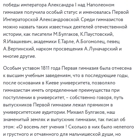
победы императора Александра І над Наполеоном
гимназия получила особый статус и именовалась Первой
Императорской Александровской. Среди гимназистов
можно назвать таких известных деятелей отечественной
истории, как писатели М.Булгаков, К.Паустовский,
Я.Ивашкевич, академики Е.Тарле, А.Богомолец, певец
А.Вертинский, нарком просвещения А.Луначарский и
многие другие.
Особым уставом 1811 года Первая гимназия была отнесена
к высшим учебным заведениям, что в последующие годы,
после основания в Киеве университета, позволяло
гимназистам иметь определенные преимущества при
поступлении в университет, – собственно говоря, путь
выпускников Первой гимназии лежал прямиком в
университетские аудитории. Михаил Булгаков, наш
знаменитый земляк и выпускник гимназии, так писал об
этом: «О восемь лет учения ! Сколько в них было нелепого
и грустного и отчаянного для мальчишеской души, но