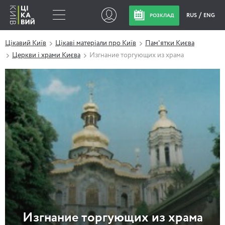
RUS
ENG
РОЗКЛАД
Цікавий Київ
Цікаві матеріали про Київ
Пам'ятки Києва
Церкви і храми Києва
Изгнание торгующих из храма
Изгнание торгующих из храма