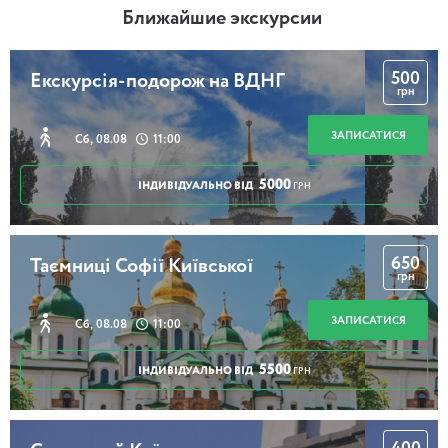
Ближайшие экскурсии
500
Екскурсія-подорож на ВДНГ
грн
ЗАПИСАТИСЯ
Сб, 08.08
11:00
5000
ІНДИВІДУАЛЬНО ВІД
ГРН
650
Таємниці Софії Київської
грн
ЗАПИСАТИСЯ
Сб, 08.08
11:00
5500
ІНДИВІДУАЛЬНО ВІД
ГРН