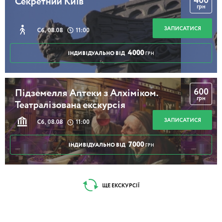
400
Секретний Київ
грн
ЗАПИСАТИСЯ
Сб, 08.08
11:00
4000
ІНДИВІДУАЛЬНО ВІД
ГРН
600
Підземелля Аптеки з Алхіміком.
грн
Театралізована екскурсія
ЗАПИСАТИСЯ
Сб, 08.08
11:00
7000
ІНДИВІДУАЛЬНО ВІД
ГРН
ЩЕ ЕКСКУРСІЇ