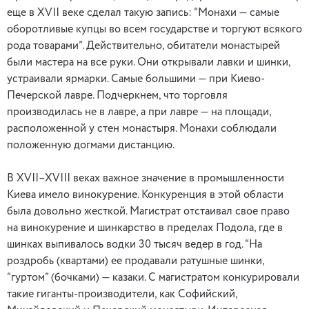
еще в XVII веке сделал такую запись: “Монахи — самые
оборотливые купцы во всем государстве и торгуют всякого
рода товарами”. Действительно, обитатели монастырей
были мастера на все руки. Они открывали лавки и шинки,
устраивали ярмарки. Самые большими — при Киево-
Печерской лавре. Подчеркнем, что торговля
производилась не в лавре, а при лавре — на площади,
расположенной у стен монастыря. Монахи соблюдали
положенную догмами дистанцию.
В XVII–XVIII веках важное значение в промышленности
Киева имело винокурение. Конкуренция в этой области
была довольно жесткой. Магистрат отстаивал свое право
на винокурение и шинкарство в пределах Подола, где в
шинках выпивалось водки 30 тысяч ведер в год. “На
роздробь (квартами) ее продавали ратушные шинки,
“гуртом” (бочками) — казаки. С магистратом конкурировали
такие гиганты-производители, как Софийский,