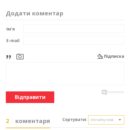
Додати коментар
Ім'я
E-mail
Підписка
Відправити
Сортувати:
2
коментаря
спочатку нові