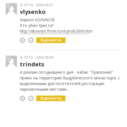
07:19
2006.06.07
1
vlysenko
Кирилл КОЛИКОВ
Кто убил Христа?
http://absentis.front.ru/st/prob2000.ht
m
Відповісти
07:12
2006.06.06
2
trindets
А реалии сегодняшнего дня - кабак "Трапезная"
прямо на территории Выдубического монастыря, с
выделенными для посетителей ресторации
парковочными местами...
Відповісти