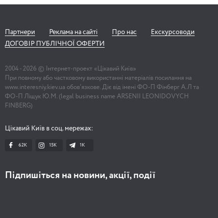
Партнери
Реклама на сайті
Про нас
Екскурсоводи
ДОГОВІР ПУБЛІЧНОЇ ОФЕРТИ
2004 -
2026
© Інтернет-проект «Цікавий Київ»
При повному або частковому використанні матеріалів посилання на
www.interesniy.kiev.ua обов'язкове. Діє від імені ФО-П Фінберг А.Л та
ФО-П Ліщук Ю.М. (legal business name ARSENII LEONIDOVYCH
FINBERG)
Цікавий Київ в соц. мережах:
62K
15K
1К
Підпишіться на новини, акції, події