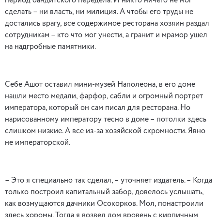
период бандитского передела. И никто ничего не мог
сделать – ни власть, ни милиция. А чтобы его труды не
достались врагу, все содержимое ресторана хозяин раздал
сотрудникам – кто что мог унести, а гранит и мрамор ушел
на надгробные памятники.
Себе Ашот оставил мини-музей Наполеона, в его доме
нашли место медали, фарфор, сабли и огромный портрет
императора, который он сам писал для ресторана. Но
нарисованному императору тесно в доме – потолки здесь
слишком низкие. А все из-за хозяйской скромности. Явно
не императорской.
– Это я специально так сделал, – уточняет издатель. – Когда
только построил капитальный забор, довелось услышать,
как возмущаются дачники Осокорков. Мол, понастроили
здесь хоромы. Тогда я возвел дом вровень с кирпичным