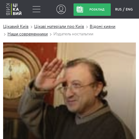
RUS
ENG
РОЗКЛАД
Цікавий Київ
Цікаві матеріали про Київ
Відомі кияни
Наши современники
Издатель ностальгии