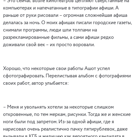
– Это сейчас возле кинотеатров цепляют сверстанные на
компьютерах и напечатанные в типографии афиши. А
раньше от руки рисовали – огромная сложнейшая афиша
делалась за ночь. О моих афишах писали городские газеты,
снимали программы, люди шли толпами на
разрекламированные фильмы, а сами афиши редко
доживали свой век – их просто воровали.
Хорошо, что некоторые свои работы Ашот успел
сфотографировать. Перелистывая альбом с фотографиями
своих работ, автор улыбается:
– Меня и увольнять хотели за некоторые слишком
откровенные, по тем меркам, рисунки. Тогда же и женские
ноги были под запретом. Из-за одной афиши, где я
нарисовал очень реалистично пачку пятирублевок, даже
вызывали в КГБ и милицию как вероятного кандидата в