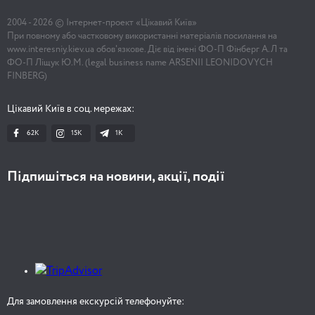
2004 -
2026
© Інтернет-проект «Цікавий Київ»
При повному або частковому використанні матеріалів посилання на
www.interesniy.kiev.ua обов'язкове. Діє від імені ФО-П Фінберг А.Л та
ФО-П Ліщук Ю.М. (legal business name ARSENII LEONIDOVYCH
FINBERG)
Цікавий Київ в соц. мережах:
62K
15K
1К
Підпишіться на новини, акції, події
Для замовлення екскурсій телефонуйте: