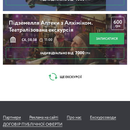
600
Підземелля Аптеки з Алхіміком.
грн
Театралізована екскурсія
ЗАПИСАТИСЯ
Сб, 08.08
11:00
7000
ІНДИВІДУАЛЬНО ВІД
ГРН
ЩЕ ЕКСКУРСІЇ
Партнери
Реклама на сайті
Про нас
Екскурсоводи
ДОГОВІР ПУБЛІЧНОЇ ОФЕРТИ