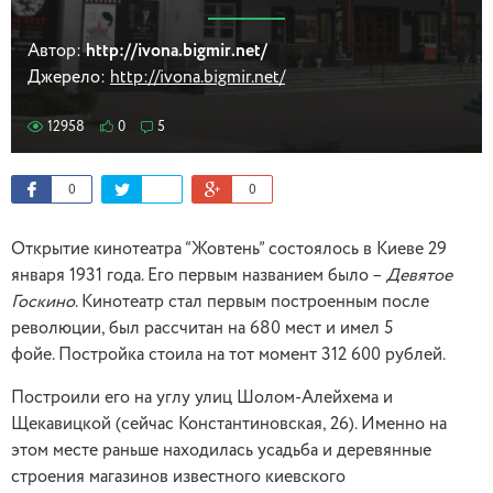
Автор:
http://ivona.bigmir.net/
Джерело:
http://ivona.bigmir.net/
12958
0
5
0
0
Открытие кинотеатра “Жовтень” состоялось в Киеве 29
января 1931 года. Его первым названием было –
Девятое
Госкино
. Кинотеатр стал первым построенным после
революции, был рассчитан на 680 мест и имел 5
фойе. Постройка стоила на тот момент 312 600 рублей.
Построили его на углу улиц Шолом-Алейхема и
Щекавицкой (сейчас Константиновская, 26). Именно на
этом месте раньше находилась усадьба и деревянные
строения магазинов известного киевского