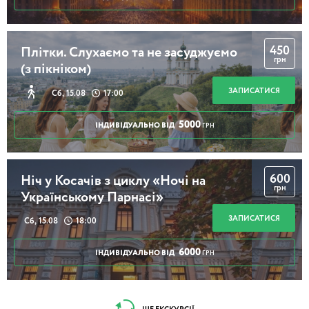
450
Плітки. Слухаємо та не засуджуємо
грн
(з пікніком)
ЗАПИСАТИСЯ
Сб, 15.08
17:00
5000
ІНДИВІДУАЛЬНО ВІД
ГРН
600
Ніч у Косачів з циклу «Ночі на
грн
Українському Парнасі»
ЗАПИСАТИСЯ
Сб, 15.08
18:00
6000
ІНДИВІДУАЛЬНО ВІД
ГРН