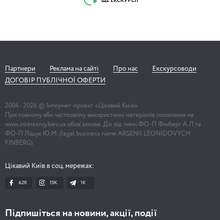
ЩЕ ЕКСКУРСІЇ
Партнери
Реклама на сайті
Про нас
Екскурсоводи
ДОГОВІР ПУБЛІЧНОЇ ОФЕРТИ
2004 -
2026
© Інтернет-проект «Цікавий Київ»
При повному або частковому використанні матеріалів посилання на
www.interesniy.kiev.ua обов'язкове. Діє від імені ФО-П Фінберг А.Л та
ФО-П Ліщук Ю.М. (legal business name ARSENII LEONIDOVYCH
FINBERG)
Цікавий Київ в соц. мережах:
62K
15K
1К
Підпишіться на новини, акції, події