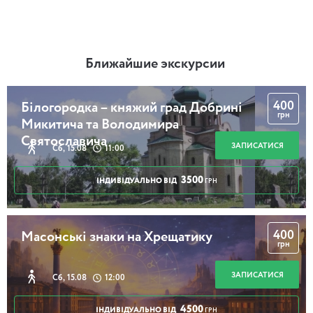
Ближайшие экскурсии
400
Білогородка – княжий град Добрині
грн
Микитича та Володимира
Святославича
ЗАПИСАТИСЯ
Сб, 15.08
11:00
3500
ІНДИВІДУАЛЬНО ВІД
ГРН
400
Масонські знаки на Хрещатику
грн
ЗАПИСАТИСЯ
Сб, 15.08
12:00
4500
ІНДИВІДУАЛЬНО ВІД
ГРН