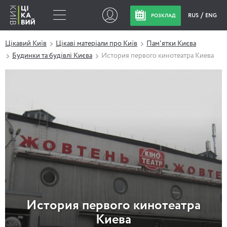
RUS
ENG
РОЗКЛАД
Цікавий Київ
Цікаві матеріали про Київ
Пам'ятки Києва
Будинки та будівлі Києва
История первого кинотеатра Киева
История первого кинотеатра
Киева