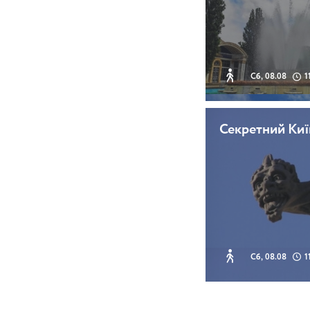
Сб, 08.08
1
Секретний Киї
Сб, 08.08
1