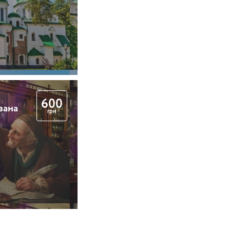
600
вана
грн