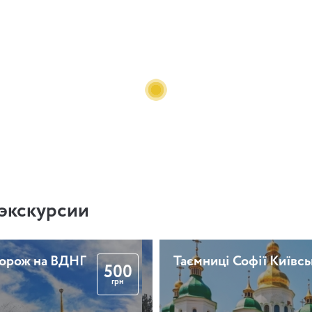
экскурсии
дорож на ВДНГ
Таємниці Софії Київсь
500
грн