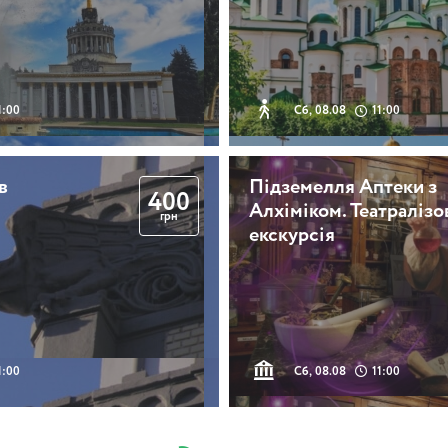
1:00
Сб, 08.08
11:00
в
Підземелля Аптеки з
400
Алхіміком. Театралізо
грн
екскурсія
1:00
Сб, 08.08
11:00