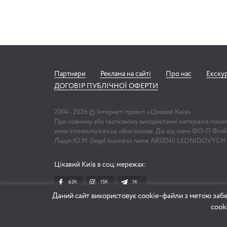
Партнери
Реклама на сайті
Про нас
Екску
ДОГОВІР ПУБЛІЧНОЇ ОФЕРТИ
2004 -
2026
© Інтернет-проект «Цікавий Київ»
При повному або частковому використанні матеріалів поси
www.interesniy.kiev.ua обов'язкове. Діє від імені ФО-П Фі
Ліщук Ю.М. (legal business name ARSENII LEONIDOVYCH
Цікавий Київ в соц. мережах:
62K
15K
1К
Даний сайт використовує cookie-файли з метою забе
cook