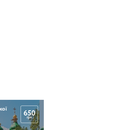
кої
650
грн