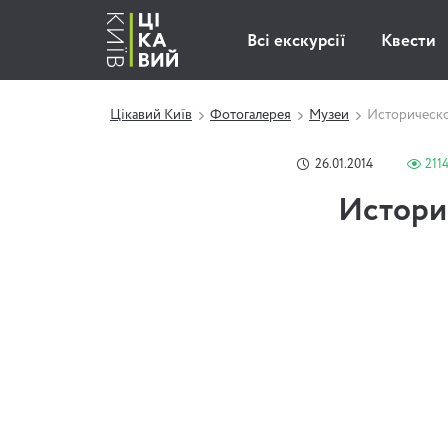
Всі екскурсії
Квести
Цікавий Київ
Фотогалерея
Музеи
Историческо
26.01.2014
211
Истори