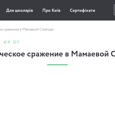
Для школярів
Про Київ
Сертифікати
е сражение в Мамаевой Слободе
4
0
7
ческое сражение в Мамаевой 