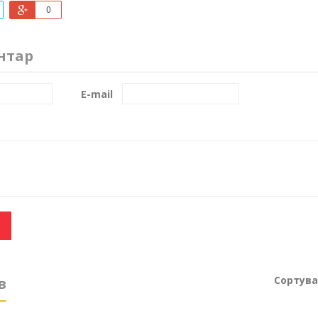
0
нтар
E-mail
Сортува
в