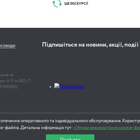
ЩЕ ЕКСКУРСІЇ
Підпишіться на новини, акції, події
рсоводи
лання на
нберг А.Л та ФО-П
 FINBERG)
зпечення оперативного та індивідуального обслуговування. Користу
ie-файлів. Детальна інформація тут:
«Умови використання cookie-фа
Прийняти