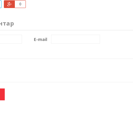
0
нтар
E-mail