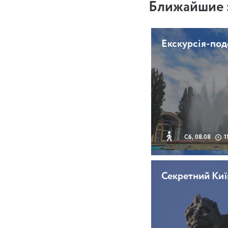
Ближайшие 
Екскурсія-по
Сб, 08.08
1
Секретний Киї