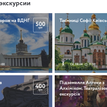
экскурсии
дорож на ВДНГ
Таємниці Софії Київсь
500
грн
1:00
Сб, 08.08
11:00
в
Підземелля Аптеки з
400
Алхіміком. Театралізо
грн
екскурсія