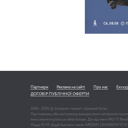
Сб, 08.08
1
Партнери
Реклама на сайті
Про нас
Екску
ДОГОВІР ПУБЛІЧНОЇ ОФЕРТИ
2004 -
2026
© Інтернет-проект «Цікавий Київ»
При повному або частковому використанні матеріалів поси
www.interesniy.kiev.ua обов'язкове. Діє від імені ФО-П Фі
Ліщук Ю.М. (legal business name ARSENII LEONIDOVYCH