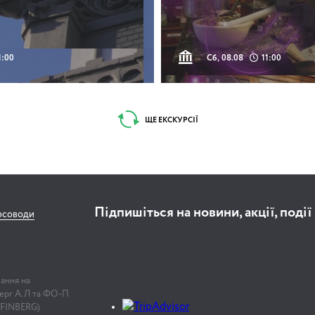
1:00
Сб, 08.08
11:00
ЩЕ ЕКСКУРСІЇ
Підпишіться на новини, акції, події
рсоводи
лання на
нберг А.Л та ФО-П
 FINBERG)