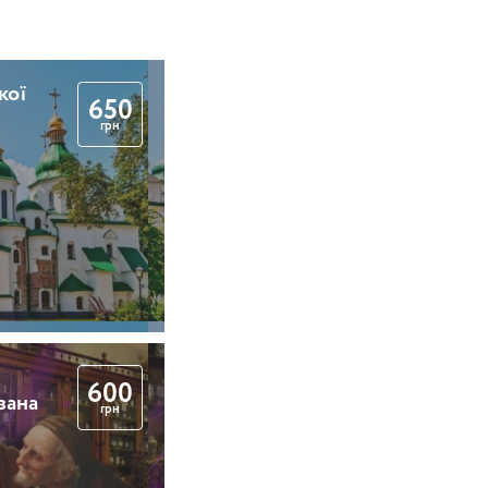
кої
650
грн
600
вана
грн