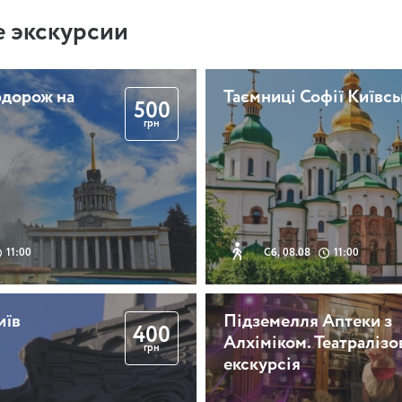
 экскурсии
одорож на
Таємниці Софії Київсь
500
грн
11:00
Сб, 08.08
11:00
иїв
Підземелля Аптеки з
400
Алхіміком. Театралізо
грн
екскурсія