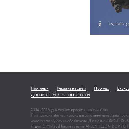
Сб, 08.08
Партнери
Реклама на сайті
Про нас
Екску
ДОГОВІР ПУБЛІЧНОЇ ОФЕРТИ
2004 -
2026
© Інтернет-проект «Цікавий Київ»
При повному або частковому використанні матеріалів поси
www.interesniy.kiev.ua обов'язкове. Діє від імені ФО-П Фі
Ліщук Ю.М. (legal business name ARSENII LEONIDOVYCH