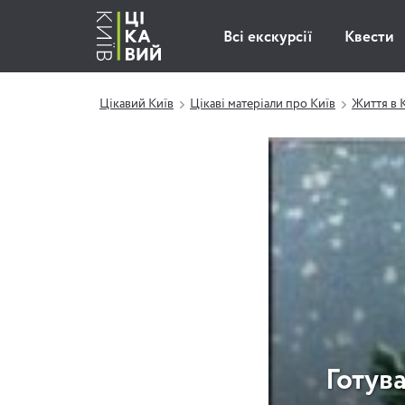
Всі екскурсії
Квести
Цікавий Київ
Цікаві матеріали про Київ
Життя в 
Готув