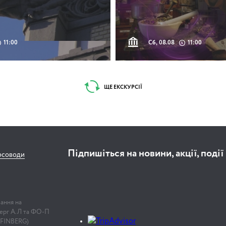
11:00
Сб, 08.08
11:00
ЩЕ ЕКСКУРСІЇ
Підпишіться на новини, акції, події
рсоводи
лання на
нберг А.Л та ФО-П
 FINBERG)