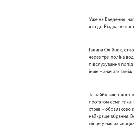
Уже на Введення, на
хто до Різдва не пос
Галина Олійник, етно
через три поліна воду
підслухування попід 
інше – значить заміж 
Та найбільше таїнств
протягом семи тижнів
страв – обов’язково
найкраще вбрання. Вс
місце у наших серцях