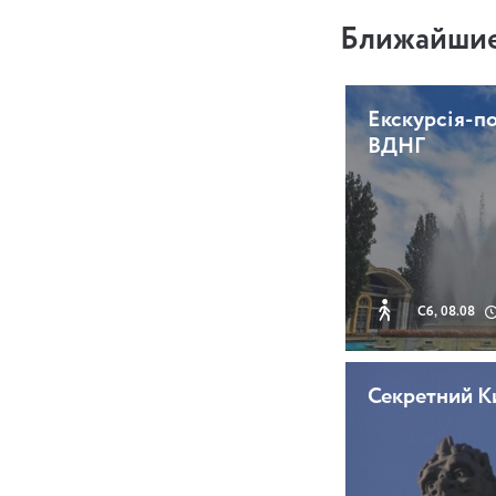
Ближайшие
Екскурсія-п
ВДНГ
Сб, 08.08
Секретний К