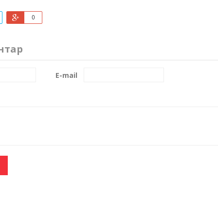
0
нтар
E-mail