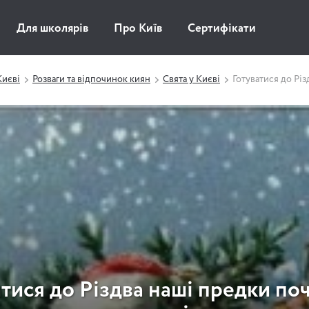
Для школярів
Про Київ
Сертифікати
Києві
Розваги та відпочинок киян
Свята у Києві
Готуватися до Різ
атися до Різдва наші предки по