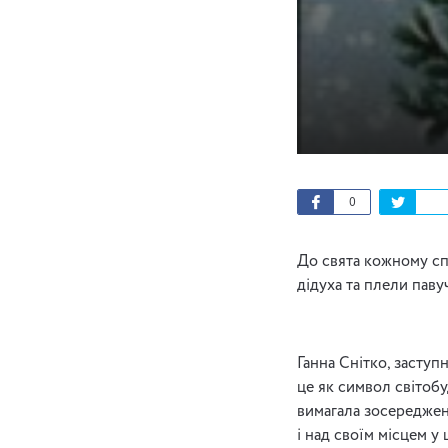
0
До свята кожному сп
дідуха та плели пав
Ганна Снітко, заступ
це як символ світобу
вимагала зосереджен
і над своїм місцем у 