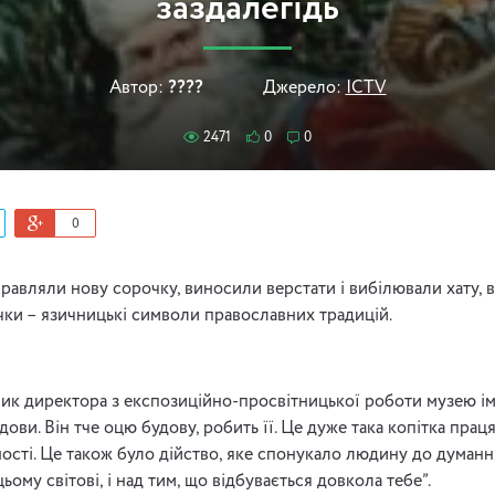
заздалегідь
Автор:
????
Джерело:
ICTV
2471
0
0
0
равляли нову сорочку, виносили верстати і вибілювали хату, в
учки – язичницькі символи православних традицій.
ник директора з експозиційно-просвітницької роботи музею ім. 
дови. Він тче оцю будову, робить її. Це дуже така копітка праця
ості. Це також було дійство, яке спонукало людину до думання
цьому світові, і над тим, що відбувається довкола тебе”.