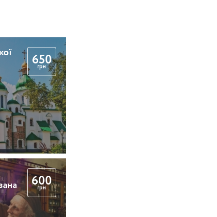
кої
650
грн
600
вана
грн