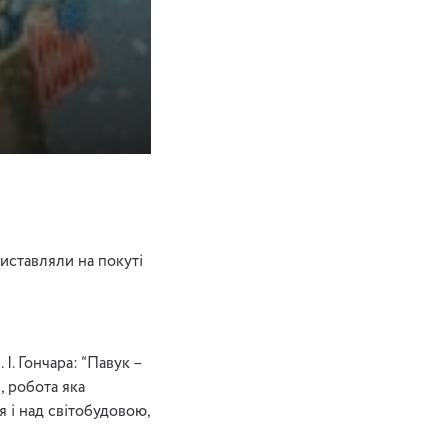
иставляли на покуті
І. Гончара: “Павук –
, робота яка
 і над світобудовою,