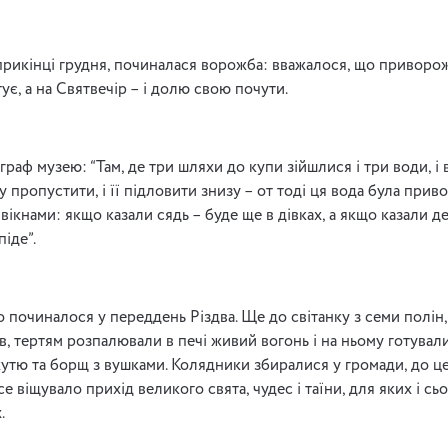
прикінці грудня, починалася ворожба: вважалося, що приворо
тує, а на Святвечір – і долю свою почути.
граф музею: “Там, де три шляхи до купи зійшлися і три води, і 
 пропустити, і її підловити знизу – от тоді ця вода була привор
вікнами: якщо казали сядь – буде ще в дівках, а якщо казали дес
піде”.
о починалося у переддень Різдва. Ще до світанку з семи полін
, тертям розпалювали в печі живий вогонь і на ньому готувал
 кутю та борщ з вушками. Колядники збиралися у громади, до ц
е віщувало прихід великого свята, чудес і таїни, для яких і сь
.