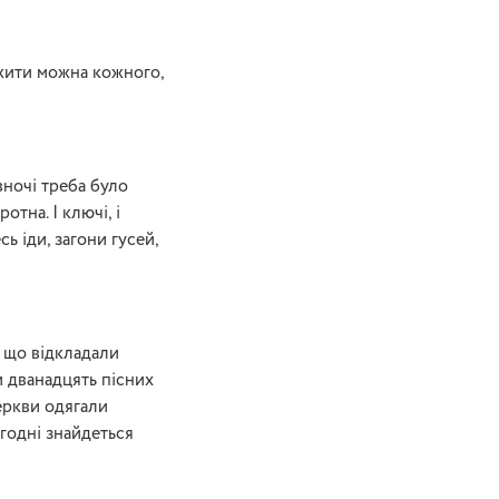
жити можна кожного,
вночі треба було
отна. І ключі, і
ь іди, загони гусей,
, що відкладали
и дванадцять пісних
еркви одягали
огодні знайдеться