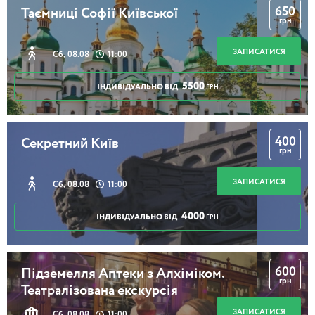
650
Таємниці Софії Київської
грн
ЗАПИСАТИСЯ
Сб, 08.08
11:00
5500
ІНДИВІДУАЛЬНО ВІД
ГРН
400
Секретний Київ
грн
ЗАПИСАТИСЯ
Сб, 08.08
11:00
4000
ІНДИВІДУАЛЬНО ВІД
ГРН
600
Підземелля Аптеки з Алхіміком.
грн
Театралізована екскурсія
ЗАПИСАТИСЯ