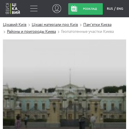
RUS
ENG
РОЗКЛАД
Цікавий Київ
Цікаві матеріали про Київ
Пам'ятки Києва
Районы и пригороды Киева
Геопатогенные участки Киева