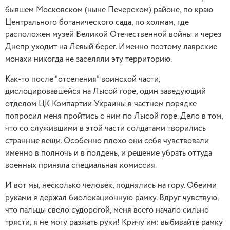
бывшем Московском (ныне Печерском) районе, по краю
Центрального ботанического сада, по холмам, где
расположен музей Великой Отечественной войны и через
Днепр уходит на Левый берег. Именно поэтому лаврские
монахи никогда не заселяли эту территорию.
Как-то после “отселения” воинской части,
дислоцировавшейся на Лысой горе, один заведующий
отделом ЦК Компартии Украины в частном порядке
попросил меня пройтись с ним по Лысой горе. Дело в том,
что со служившими в этой части солдатами творились
странные вещи. Особенно плохо они себя чувствовали
именно в полночь и в полдень, и решение убрать оттуда
военных приняла специальная комиссия.
И вот мы, несколько человек, поднялись на гору. Обеими
руками я держал биолокационную рамку. Вдруг чувствую,
что пальцы свело судорогой, меня всего начало сильно
трясти, я не могу разжать руки! Кричу им: выбивайте рамку