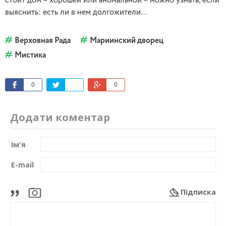
стоит дом – хорошей или аномальной – можно узнать, если
выяснить: есть ли в нем долгожители…
Верховная Рада
Мариинский дворец
Мистика
0
0
Додати коментар
Ім'я
E-mail
Підписка