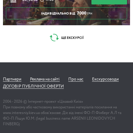
Сб, 08.08
11:00
7000
ІНДИВІДУАЛЬНО ВІД
ГРН
ЩЕ ЕКСКУРСІЇ
Партнери
Реклама на сайті
Про нас
Екскурсоводи
ДОГОВІР ПУБЛІЧНОЇ ОФЕРТИ
2004 -
2026
© Інтернет-проект «Цікавий Київ»
При повному або частковому використанні матеріалів посилання на
www.interesniy.kiev.ua обов'язкове. Діє від імені ФО-П Фінберг А.Л та
ФО-П Ліщук Ю.М. (legal business name ARSENII LEONIDOVYCH
FINBERG)