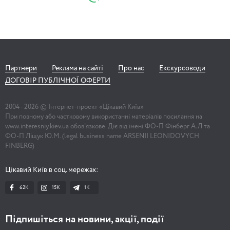
Партнери
Реклама на сайті
Про нас
Екскурсоводи
ДОГОВІР ПУБЛІЧНОЇ ОФЕРТИ
2004 -
2026
© Інтернет-проект «Цікавий Київ»
При повному або частковому використанні матеріалів посилання на
www.interesniy.kiev.ua обов'язкове. Діє від імені ФО-П Фінберг А.Л та
ФО-П Ліщук Ю.М. (legal business name ARSENII LEONIDOVYCH
FINBERG)
Цікавий Київ в соц. мережах:
62K
15K
1К
Підпишіться на новини, акції, події