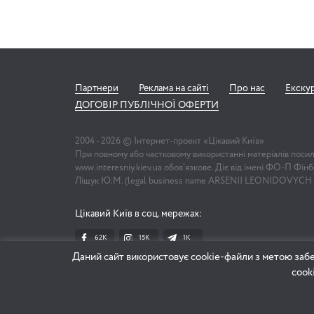
Партнери
Реклама на сайті
Про нас
Екску
ДОГОВІР ПУБЛІЧНОЇ ОФЕРТИ
2004 -
2026
© Інтернет-проект «Цікавий Київ»
При повному або частковому використанні матеріалів поси
www.interesniy.kiev.ua обов'язкове. Діє від імені ФО-П Фі
Ліщук Ю.М. (legal business name ARSENII LEONIDOVYCH
Цікавий Київ в соц. мережах:
62K
15K
1К
Даний сайт використовує cookie-файли з метою забе
cook