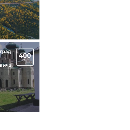
 град
400
грн
вича