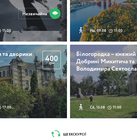
Незвичайна
11:00
Нд, 09.08
11:00
 та дворики
Білогородка – княжий
400
Добрині Микитича та
грн
Володимира Святосла
17:00
Сб, 15.08
11:00
ЩЕ ЕКСКУРСІЇ