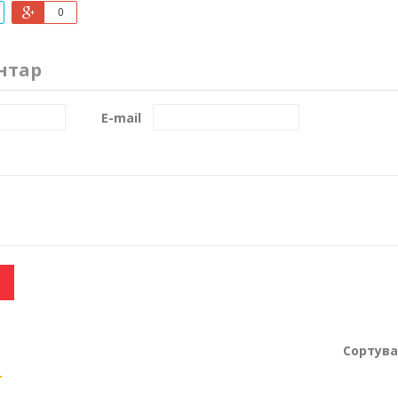
0
нтар
E-mail
Сортува
я