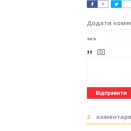
0
Додати коме
Ім'я
Відправити
2
коментар