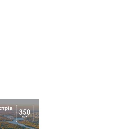
стрів
350
грн