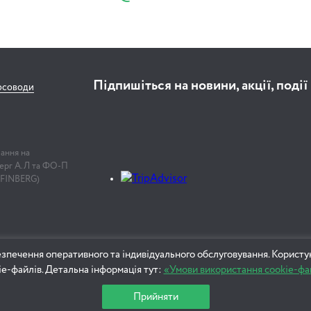
Підпишіться на новини, акції, події
рсоводи
лання на
нберг А.Л та ФО-П
 FINBERG)
зпечення оперативного та індивідуального обслуговування. Користу
ie-файлів. Детальна інформація тут:
«Умови використання cookie-фа
Прийняти