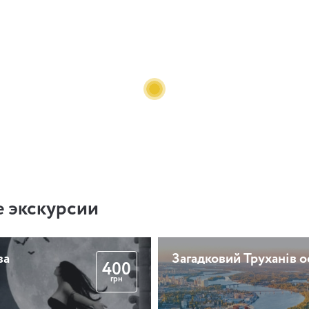
 экскурсии
ва
Загадковий Труханів о
400
грн