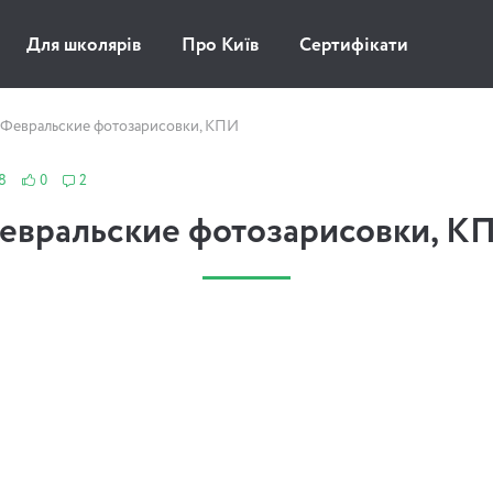
Для школярів
Про Київ
Сертифікати
Февральские фотозарисовки, КПИ
8
0
2
евральские фотозарисовки, К