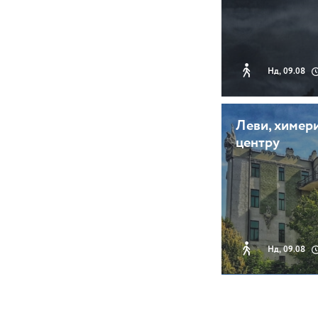
Нд, 09.08
Леви, химери
центру
Нд, 09.08