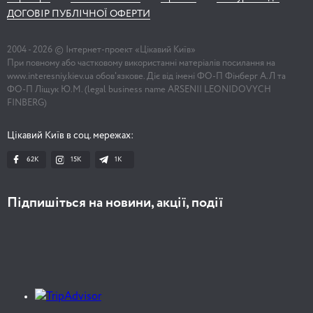
ДОГОВІР ПУБЛІЧНОЇ ОФЕРТИ
2004 -
2026
© Інтернет-проект «Цікавий Київ»
При повному або частковому використанні матеріалів посилання на
www.interesniy.kiev.ua обов'язкове. Діє від імені ФО-П Фінберг А.Л та
ФО-П Ліщук Ю.М. (legal business name ARSENII LEONIDOVYCH
FINBERG)
Цікавий Київ в соц. мережах:
62K
15K
1К
Підпишіться на новини, акції, події