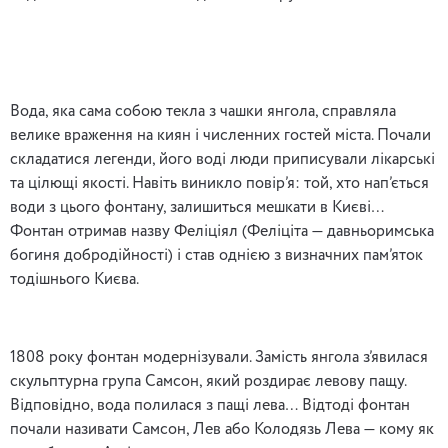
Вода, яка сама собою текла з чашки янгола, справляла
велике враження на киян і численних гостей міста. Почали
складатися легенди, його воді люди приписували лікарські
та цілющі якості. Навіть виникло повір’я: той, хто нап’ється
води з цього фонтану, залишиться мешкати в Києві…
Фонтан отримав назву Феліціял (Феліціта — давньоримська
богиня добродійності) і став однією з визначних пам’яток
тодішнього Києва.
1808 року фонтан модернізували. Замість янгола з’явилася
скульптурна група Самсон, який роздирає левову пащу.
Відповідно, вода полилася з пащі лева… Відтоді фонтан
почали називати Самсон, Лев або Колодязь Лева — кому як