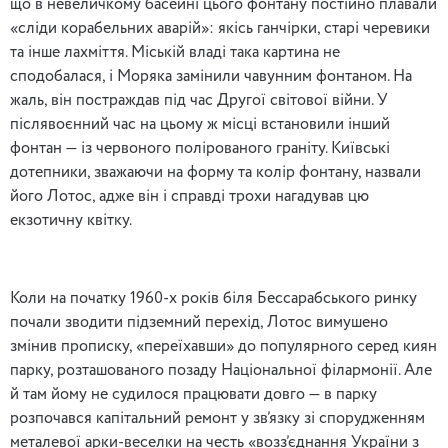
що в невеличкому басейні цього фонтану постійно плавали
«сліди корабельних аварій»: якісь ганчірки, старі черевики
та інше лахміття. Міській владі така картина не
сподобалася, і Моряка замінили чавунним фонтаном. На
жаль, він постраждав під час Другої світової війни. У
післявоєнний час на цьому ж місці встановили інший
фонтан — із червоного полірованого граніту. Київські
дотепники, зважаючи на форму та колір фонтану, назвали
його Лотос, адже він і справді трохи нагадував цю
екзотичну квітку.
Коли на початку 1960-х років біля Бессарабського ринку
почали зводити підземний перехід, Лотос вимушено
змінив прописку, «переїхавши» до популярного серед киян
парку, розташованого позаду Національної філармонії. Але
й там йому не судилося працювати довго — в парку
розпочався капітальний ремонт у зв’язку зі спорудженням
металевої арки-веселки на честь «возз’єднання України з