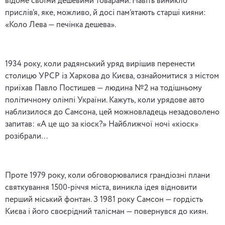
відоме своїми дешевими товарами. Навіть виникло
прислів’я, яке, можливо, й досі пам’ятають старші кияни:
«Коло Лева — печінка дешева».
1934 року, коли радянський уряд вирішив перенести
столицю УРСР із Харкова до Києва, ознайомитися з містом
приїхав Павло Постишев — людина №2 на тодішньому
політичному олімпі України. Кажуть, коли урядове авто
наблизилося до Самсона, цей можновладець незадоволено
запитав: «А це що за кіоск?» Найближчої ночі «кіоск»
розібрали…
Проте 1979 року, коли обговорювалися грандіозні плани
святкування 1500-річчя міста, виникла ідея відновити
перший міський фонтан. З 1981 року Самсон — гордість
Києва і його своєрідний талісман — повернувся до киян.