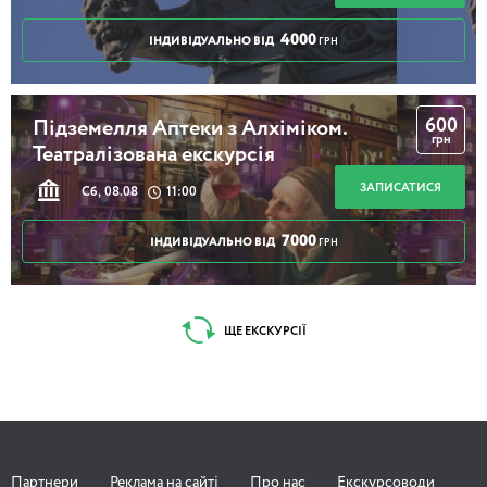
4000
ІНДИВІДУАЛЬНО ВІД
ГРН
600
Підземелля Аптеки з Алхіміком.
грн
Театралізована екскурсія
ЗАПИСАТИСЯ
Сб, 08.08
11:00
7000
ІНДИВІДУАЛЬНО ВІД
ГРН
ЩЕ ЕКСКУРСІЇ
Партнери
Реклама на сайті
Про нас
Екскурсоводи