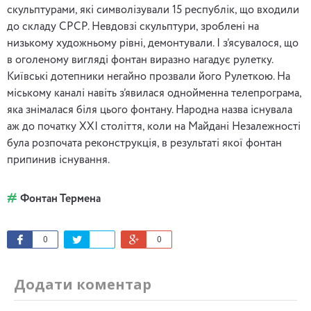
скульптурами, які символізували 15 республік, що входили
до складу СРСР. Невдовзі скульптури, зроблені на
низькому художньому рівні, демонтували. І з’ясувалося, що
в оголеному вигляді фонтан виразно нагадує рулетку.
Київські дотепники негайно прозвали його Рулеткою. На
міському каналі навіть з’явилася однойменна телепрограма,
яка знімалася біля цього фонтану. Народна назва існувала
аж до початку ХХІ століття, коли на Майдані Незалежності
була розпочата реконструкція, в результаті якої фонтан
припинив існування.
Фонтан Термена
0
0
Додати коментар