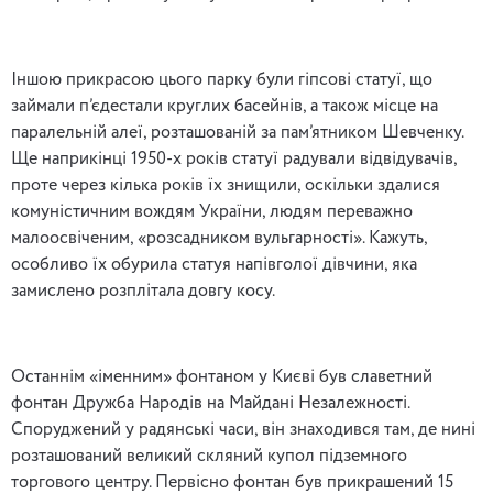
Іншою прикрасою цього парку були гіпсові статуї, що
займали п’єдестали круглих басейнів, а також місце на
паралельній алеї, розташованій за пам’ятником Шевченку.
Ще наприкінці 1950-х років статуї радували відвідувачів,
проте через кілька років їх знищили, оскільки здалися
комуністичним вождям України, людям переважно
малоосвіченим, «розсадником вульгарності». Кажуть,
особливо їх обурила статуя напівголої дівчини, яка
замислено розплітала довгу косу.
Останнім «іменним» фонтаном у Києві був славетний
фонтан Дружба Народів на Майдані Незалежності.
Споруджений у радянські часи, він знаходився там, де нині
розташований великий скляний купол підземного
торгового центру. Первісно фонтан був прикрашений 15