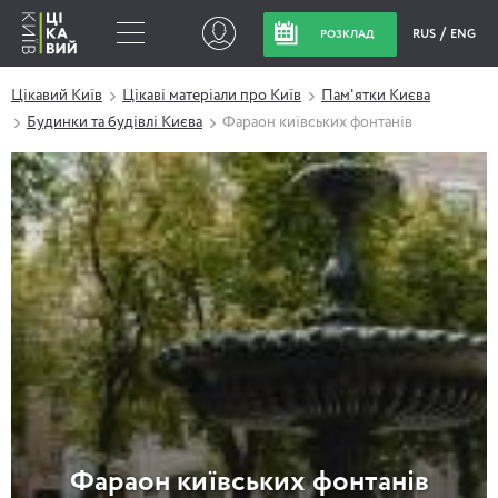
RUS
ENG
РОЗКЛАД
Цікавий Київ
Цікаві матеріали про Київ
Пам'ятки Києва
Будинки та будівлі Києва
Фараон київських фонтанів
Фараон київських фонтанів