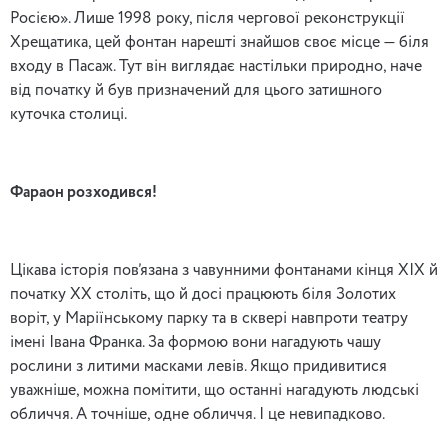
Росією». Лише 1998 року, після чергової реконструкції
Хрещатика, цей фонтан нарешті знайшов своє місце — біля
входу в Пасаж. Тут він виглядає настільки природно, наче
від початку й був призначений для цього затишного
куточка столиці.
Фараон розходився!
Цікава історія пов’язана з чавунними фонтанами кінця ХІХ й
початку ХХ століть, що й досі працюють біля Золотих
воріт, у Маріїнському парку та в сквері навпроти театру
імені Івана Франка. За формою вони нагадують чашу
рослини з литими масками левів. Якщо придивитися
уважніше, можна помітити, що останні нагадують людські
обличчя. А точніше, одне обличчя. І це невипадково.