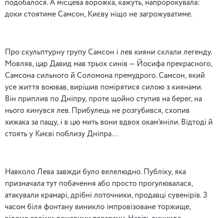
подобалося. А місцева ворожка, кажуть, напророкувала:
доки стоятиме Самсон, Києву ніщо не загрожуватиме.
Про скульптурну групу Самсон і лев кияни склали легенду.
Мовляв, цар Давид мав трьох синів — Йосифа прекрасного,
Самсона сильного й Соломона премудрого. Самсон, який
усе життя воював, вирішив помірятися силою з киянами.
Він приплив по Дніпру, проте щойно ступив на берег, на
нього кинувся лев. Прибулець не розгубився, схопив
хижака за пащу, і в цю мить вони вдвох окам’яніли. Відтоді й
стоять у Києві поблизу Дніпра…
Навколо Лева завжди було велелюдно. Публіку, яка
призначала тут побачення або просто прогулювалася,
атакували крамарі, дрібні лоточники, продавці сувенірів. З
часом біля фонтану виникло імпровізоване торжище,