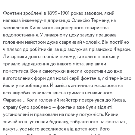
Фонтани зроблені в 1899–1901 роках заводом, який
належав інженеру-підприємцю Олексію Термену, на
замовлення Київського акціонерного товариства
водопостачання. У ливарному цеху заводу працював
головним майстром дуже сварливий чоловік. Він постійно
чіплявся до робітників, за що заслужив прізвисько Фараон.
Ливарники довго терпіли нечему, та коли він поїхав у
тривале відрядження до іншого міста, вирішили
помститися. Вони самотужки внесли корективи до вже
виготовлених форм для нової серії фонтанів, які терміново
йшли у виробництво. Й замість античного маскарона на
всіх виробах з’явилася злісна гримаса ненависного
Фараона… Коли головний майстер повернувся до Києва,
справу було зроблено — фонтани вже були відлиті,
установлені й працювали на повну потужність. Кияни,
звичайно ж, упізнали бідолаху, зображеного на фонтанах,
кажуть, усе місто веселилося від дотепності його