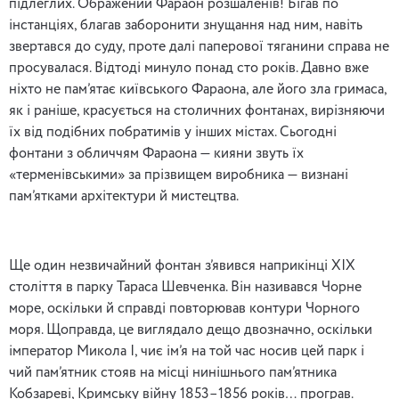
підлеглих. Ображений Фараон розшаленів! Бігав по
інстанціях, благав заборонити знущання над ним, навіть
звертався до суду, проте далі паперової тяганини справа не
просувалася. Відтоді минуло понад сто років. Давно вже
ніхто не пам’ятає київського Фараона, але його зла гримаса,
як і раніше, красується на столичних фонтанах, вирізняючи
їх від подібних побратимів у інших містах. Сьогодні
фонтани з обличчям Фараона — кияни звуть їх
«терменівськими» за прізвищем виробника — визнані
пам’ятками архітектури й мистецтва.
Ще один незвичайний фонтан з’явився наприкінці ХІХ
століття в парку Тараса Шевченка. Він називався Чорне
море, оскільки й справді повторював контури Чорного
моря. Щоправда, це виглядало дещо двозначно, оскільки
імператор Микола І, чиє ім’я на той час носив цей парк і
чий пам’ятник стояв на місці нинішнього пам’ятника
Кобзареві, Кримську війну 1853–1856 років… програв.