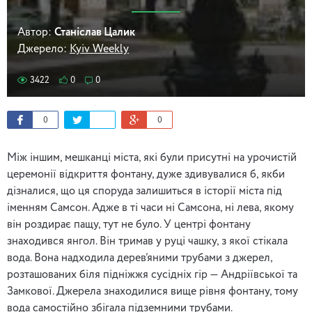
Автор:
Станіслав Цалик
Джерело:
Kyiv Weekly
3422
0
0
0
0
Між іншим, мешканці міста, які були присутні на урочистій
церемонії відкриття фонтану, дуже здивувалися б, якби
дізналися, що ця споруда залишиться в історії міста під
іменням Самсон. Адже в ті часи ні Самсона, ні лева, якому
він роздирає пащу, тут не було. У центрі фонтану
знаходився янгол. Він тримав у руці чашку, з якої стікала
вода. Вона надходила дерев’яними трубами з джерел,
розташованих біля підніжжя сусідніх гір — Андріївської та
Замкової. Джерела знаходилися вище рівня фонтану, тому
вода самостійно збігала підземними трубами.