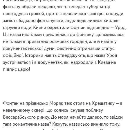
його дітище Дмитром, але помилився. Чи то місце для
фонтану обрали невдало, чи то генерал-губернатор
пошкодував грошей, проте з невеличкої чаші цієї споруди,
замість бадьоро фонтанувати, ледь-ледь лилися хирляві
струмки води. Кияни охрестили фонтан відповідно — Урод.
Ця назва настільки приклеїлася до фонтану, що вживалася
не тільки в приватних розмовах городян, але й навіть у
документах міської думи, фактично отримавши статус
офіційної. Історики навіть стверджують, що назва Урод
зустрічається і в документах, які надходили з Києва на
підпис царю!
Фонтан на прізвисько Моряк теж стояв на Хрещатику — в
невеличкому сквері, що колись існував поблизу
Бессарабського ринку. До моря начебто далеко, то звідки
така романтична назва? Кажуть, назвисько виникло тому,