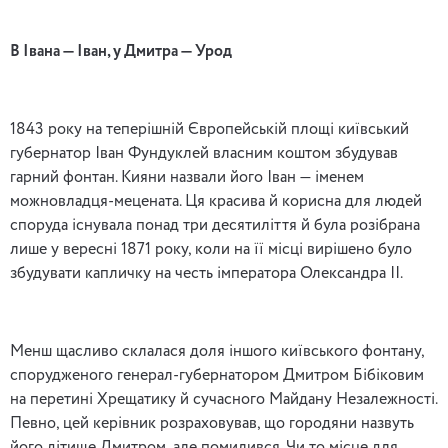
В Івана — Іван, у Дмитра — Урод
1843 року на теперішній Європейській площі київський
губернатор Іван Фундуклей власним коштом збудував
гарний фонтан. Кияни назвали його Іван — іменем
можновладця-мецената. Ця красива й корисна для людей
споруда існувала понад три десятиліття й була розібрана
лише у вересні 1871 року, коли на її місці вирішено було
збудувати капличку на честь імператора Олександра ІІ.
Менш щасливо склалася доля іншого київського фонтану,
спорудженого генерал-губернатором Дмитром Бібіковим
на перетині Хрещатику й сучасного Майдану Незалежності.
Певно, цей керівник розраховував, що городяни назвуть