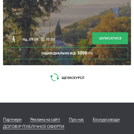
Без Подолу Київ неможливий
ЗАПИСАТИСЯ
Нд, 09.08
10:00
2 години 30 хвилин
3500
ІНДИВІДУАЛЬНО ВІД
ГРН
Незнайомий Андріївський узвіз
ЩЕ ЕКСКУРСІЇ
2 години
Партнери
Реклама на сайті
Про нас
Екскурсоводи
Особняки Печерська
ДОГОВІР ПУБЛІЧНОЇ ОФЕРТИ