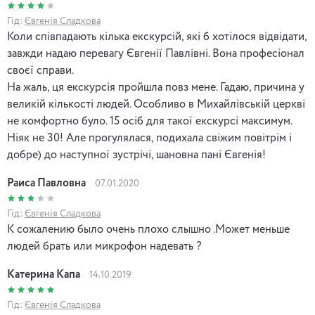
Гід:
Євгенія Сладкова
Коли співпадають кілька екскурсій, які б хотілося відвідати,
завжди надаю перевагу Євгенії Павлівні. Вона професіонал
своєї справи.
На жаль, ця екскурсія пройшла повз мене. Гадаю, причина у
великій кількості людей. Особливо в Михайлівській церкві
не комфортно було. 15 осіб для такої екскурсі максимум.
Ніяк не 30! Але прогулялася, подихала свіжим повітрім і
добре) до наступної зустрічі, шановна пані Євгенія!
Раиса Павловна
07.01.2020
Гід:
Євгенія Сладкова
К сожалению было очень плохо слышно .Может меньше
людей брать или микрофон надевать ?
Катерина Капа
14.10.2019
Гід:
Євгенія Сладкова