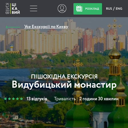
RUS
ENG
РОЗКЛАД
Усе Екскурсії по Києву
ПІШОХІДНА ЕКСКУРСІЯ
Видубицький монастир
13 відгуків
Тривалість :
2 години 30 хвилин