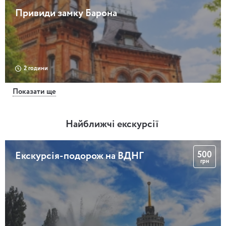
Привиди замку Барона
2 години
Показати ще
Архітектурний літопис Києва
Найближчі екскурсії
500
Екскурсія-подорож на ВДНГ
3 години
грн
Пішохідна оглядова екскурсія