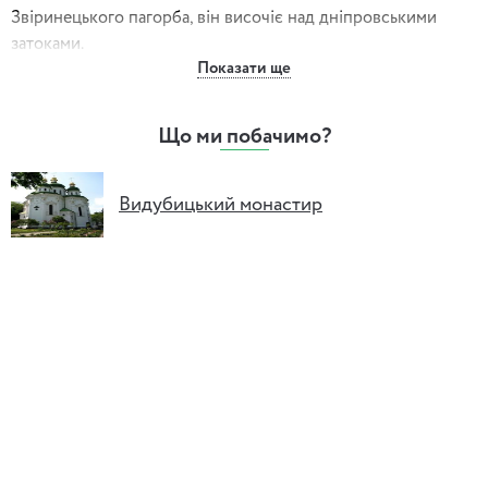
Звіринецького пагорба, він височіє над дніпровськими
затоками.
Показати ще
На території чинного монастиря ми розглянемо унікальний
архітектурний ансамбль ХІ – ХVІІІ ст.
– Давньоруський храм Архангела Михайла;
Що ми побачимо?
– Георгіївський собор кінця ХVІІ ст. – перлина українського
бароко;
– споруди ХVІІІ ст. – монастирська трапезна, митрополичий
Видубицький монастир
будинок, дзвіниця.