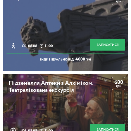
грн
Таємниці дому Лібермана
2 години 30 хвилин
ЗАПИСАТИСЯ
Сб, 08.08
11:00
4000
ІНДИВІДУАЛЬНО ВІД
ГРН
Найбільш київська із всіх київських вулиць
600
Підземелля Аптеки з Алхіміком.
грн
Театралізована екскурсія
2 години 30 хвилин
Парки над Дніпром
ЗАПИСАТИСЯ