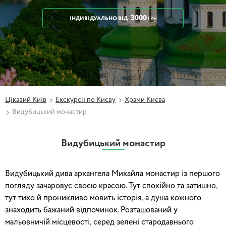
3000
ІНДИВІДУАЛЬНО
ВІД
ГРН
Цікавий Київ
Екскурсії по Києву
Храми Києва
Видубицький монастир
Видубицький монастир
Видубицький дива архангела Михайла монастир із першого
погляду зачаровує своєю красою. Тут спокійно та затишно,
тут тихо й проникливо мовить історія, а душа кожного
знаходить бажаний відпочинок. Розташований у
мальовничій місцевості, серед зелені стародавнього