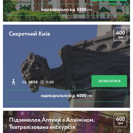
5500
ІНДИВІДУАЛЬНО ВІД
ГРН
400
Секретний Київ
грн
ЗАПИСАТИСЯ
Сб, 08.08
11:00
4000
ІНДИВІДУАЛЬНО ВІД
ГРН
600
Підземелля Аптеки з Алхіміком.
грн
Театралізована екскурсія