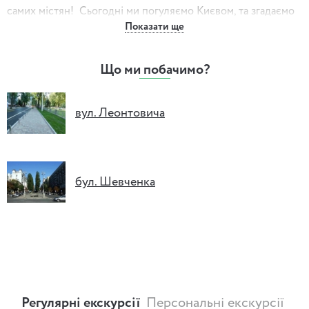
самих містян!
Сьогодні ми погуляємо Києвом, та згадаємо
Показати ще
якого кольору були вулиці міста, як вони майоріли
стрічками, бантами, капелюшками та спідницями.Та ще
багацько історій киянок та їх капелюшків.
Що ми побачимо?
Обслуга, крамарки, молочарки, квіткарки та інші
господарки фартухів, стрічок та хусток.
вул. Леонтовича
Капелюшки, та історії, які вони могли б розповісти про
своїх господинь. Деяких чоловіків розоряли, а когось
-збагачували.
бул. Шевченка
«Вуса — честь, а борода й у цапа єсть». Вуса, кашкети, штани
та каптани.
Як автомобілі вивернули шуби назовні, або чому на
старовинних фото ви не побачите шубу.
Штани vs. Спідниці. Піонерки моди та її жертви.
Регулярні екскурсії
Персональні екскурсії