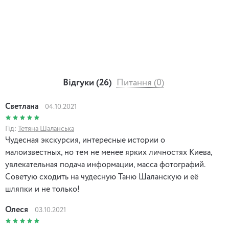
-збагачували.
«Вуса — честь, а борода й у цапа єсть». Вуса, кашкети, штани
та каптани.
Як автомобілі вивернули шуби назовні, або чому на
старовинних фото ви не побачите шубу.
Відгуки (26)
Питання (0)
Штани vs. Спідниці. Піонерки моди та її жертви.
Светлана
04.10.2021
Українське народне вбрання як символ боротьби за право
самовираження, або як з патріотки не перетворитися на
Гід:
Тетяна Шаланська
любительку галушок.
Чудесная экскурсия, интересные истории о
малоизвестных, но тем не менее ярких личностях Киева,
увлекательная подача информации, масса фотографий.
Советую сходить на чудесную Таню Шаланскую и её
шляпки и не только!
Олеся
03.10.2021