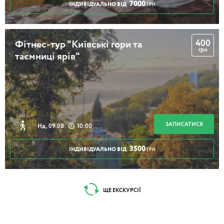
7000
ІНДИВІДУАЛЬНО ВІД
ГРН
400
Фітнес-тур "Київські гори та
грн
таємниці ярів"
ЗАПИСАТИСЯ
Нд, 09.08
10:00
3500
ІНДИВІДУАЛЬНО ВІД
ГРН
ЩЕ ЕКСКУРСІЇ