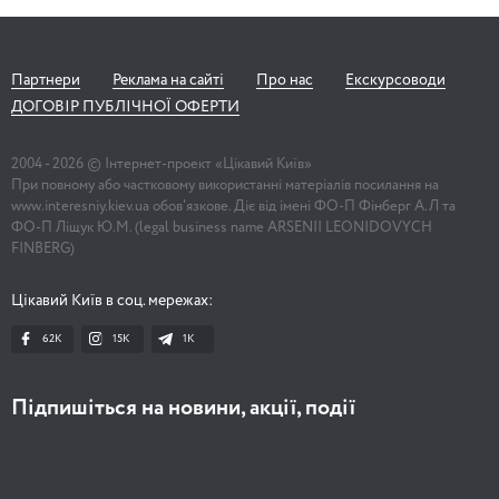
Партнери
Реклама на сайті
Про нас
Екскурсоводи
ДОГОВІР ПУБЛІЧНОЇ ОФЕРТИ
2004 -
2026
© Інтернет-проект «Цікавий Київ»
При повному або частковому використанні матеріалів посилання на
www.interesniy.kiev.ua обов'язкове. Діє від імені ФО-П Фінберг А.Л та
ФО-П Ліщук Ю.М. (legal business name ARSENII LEONIDOVYCH
FINBERG)
Цікавий Київ в соц. мережах:
62K
15K
1К
Підпишіться на новини, акції, події