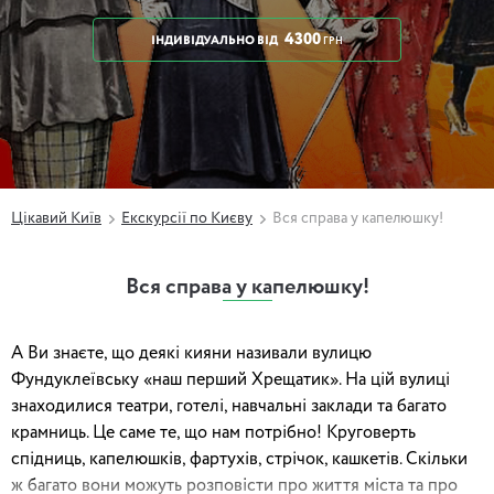
4300
ІНДИВІДУАЛЬНО
ВІД
ГРН
Цікавий Київ
Екскурсії по Києву
Вся справа у капелюшку!
Вся справа у капелюшку!
А Ви знаєте, що деякі кияни називали вулицю
Фундуклеївську «наш перший Хрещатик». На цій вулиці
знаходилися театри, готелі, навчальні заклади та багато
крамниць. Це саме те, що нам потрібно! Круговерть
спідниць, капелюшків, фартухів, стрічок, кашкетів. Скільки
ж багато вони можуть розповісти про життя міста та про