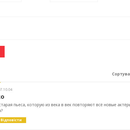
Сортува
я
7.10.04
ko
старая пьеса, которую из века в век повторяют всё новые актёры
а?
Відповісти