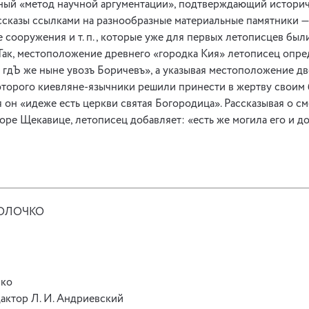
ный «метод научной аргументации», подтверждающий истори
сказы ссылками на разнообразные материальные памятники — 
е сооружения и т. п., которые уже для первых летописцев бы
Так, местоположение древнего «городка Кия» летописец опре
, гдЪ же ныне увозъ Боричевъ», а указывая местоположение дв
оторого киевляне-язычники решили принести в жертву своим 
я он «идеже есть церкви святая Богородица». Рассказывая о см
оре Щекавице, летописец добавляет: «есть же могила его и до
ТОЛОЧКО
нко
актор Л. И. Андриевский