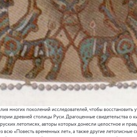
ия многих поколений исследователей, чтобы восстановить у
тории древней столицы Руси. Драгоценные свидетельства о к
руских летописях, авторы которых донесли целостное и пра
ез всю «Повесть временных лет», а также другие летописные 