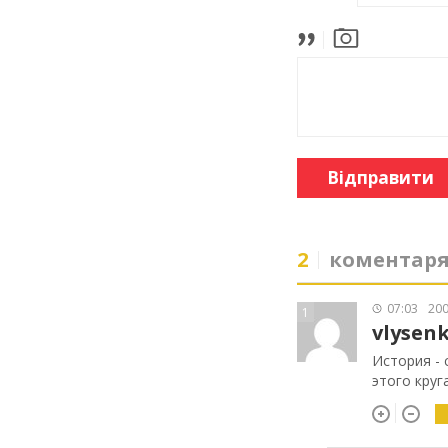
Відправити
2
коментар
07:03
200
1
vlysen
История - 
этого круг