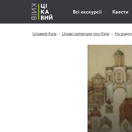
Всі екскурсії
Квести
Цікавий Київ
Цікаві матеріали про Київ
На згадку