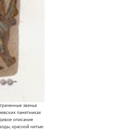
траченные звенья
иевских памятниках
вдивое описание
своды, красной нитью