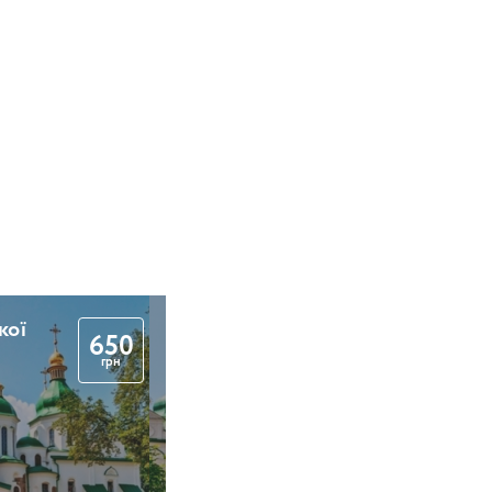
кої
650
грн