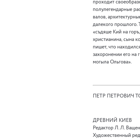
проходит своеобраз
полулегендарные рас
валов, архитектурны
далекого прошлого. 
«съдяше Кий на горъ
христианина, сына к
пишет, что находилс
захоронении его на г
могыла Ольгова».
ПЕТР ПЕТРОВИЧ 
ДРЕВНИЙ КИЕВ
Редактор Л. Л. Ваще
Художественный ред