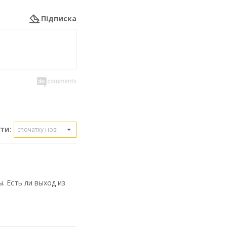
Підписка
ти:
спочатку нові
. Есть ли выход из