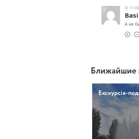
17:09
2
Basi
А не б
Ближайшие 
Екскурсія-по