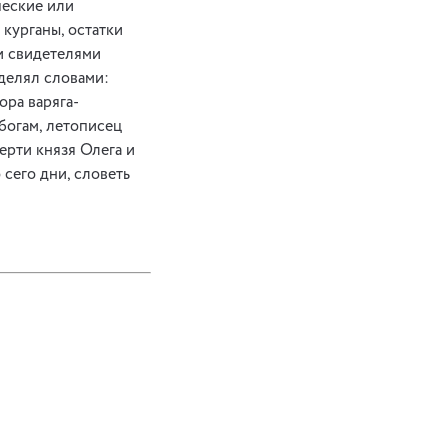
ческие или
курганы, остатки
ли свидетелями
делял словами:
ора варяга-
богам, летописец
ерти князя Олега и
 сего дни, словеть