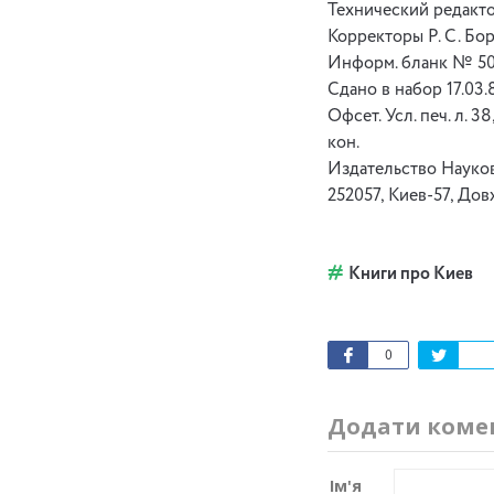
Технический редакто
Корректоры Р. С. Бо
Информ. бланк № 50
Сдано в набор 17.03.8
Офсет. Усл. печ. л. 38
кон.
Издательство Науков
252057, Киев-57, Дов
Книги про Киев
0
Додати коме
Ім'я