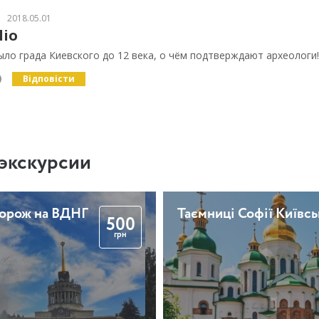
2018.05.01
lio
ыло града Киевского до 12 века, о чём подтверждают археологи!
Відповісти
экскурсии
дорож на ВДНГ
Таємниці Софії Київсь
500
грн