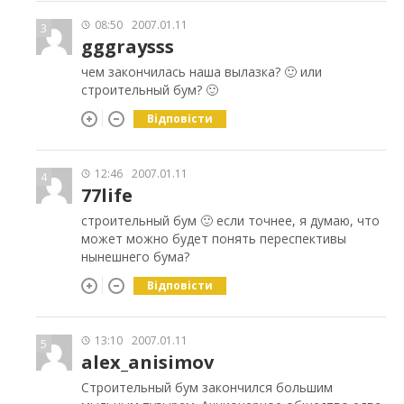
08:50
2007.01.11
3
gggraysss
чем закончилась наша вылазка? 🙂 или
строительный бум? 🙂
Відповісти
12:46
2007.01.11
4
77life
строительный бум 🙂 если точнее, я думаю, что
может можно будет понять переспективы
нынешнего бума?
Відповісти
13:10
2007.01.11
5
alex_anisimov
Строительный бум закончился большим