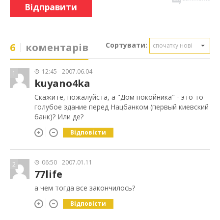
Відправити
Сортувати:
6
коментарів
спочатку нові
12:45
2007.06.04
1
kuyano4ka
Скажите, пожалуйста, а "Дом покойника" - это то
голубое здание перед Нацбанком (первый киевский
банк)? Или де?
Відповісти
06:50
2007.01.11
2
77life
а чем тогда все закончилось?
Відповісти