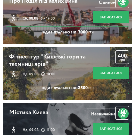
650
Про Поділ під келих вина
С вином
грн
ЗАПИСАТИСЯ
Сб, 08.08
17:00
7000
ІНДИВІДУАЛЬНО ВІД
ГРН
400
Фітнес-тур "Київські гори та
грн
таємниці ярів"
ЗАПИСАТИСЯ
Нд, 09.08
10:00
3500
ІНДИВІДУАЛЬНО ВІД
ГРН
400
Містика Києва
Незвичайна
грн
ЗАПИСАТИСЯ
Нд, 09.08
11:00