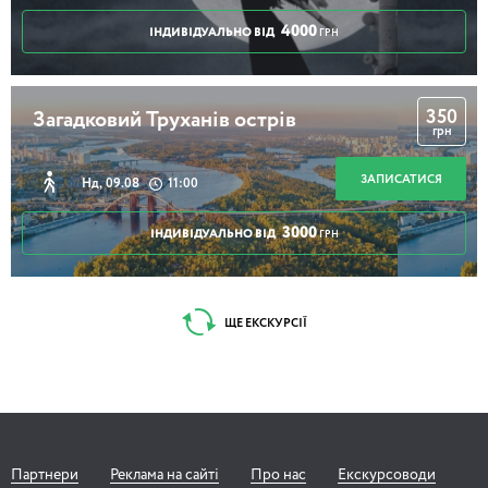
4000
ІНДИВІДУАЛЬНО ВІД
ГРН
350
Загадковий Труханів острів
грн
ЗАПИСАТИСЯ
Нд, 09.08
11:00
3000
ІНДИВІДУАЛЬНО ВІД
ГРН
ЩЕ ЕКСКУРСІЇ
Партнери
Реклама на сайті
Про нас
Екскурсоводи