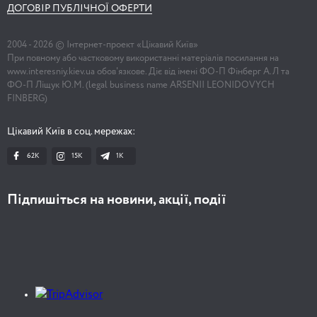
ДОГОВІР ПУБЛІЧНОЇ ОФЕРТИ
2004 -
2026
© Інтернет-проект «Цікавий Київ»
При повному або частковому використанні матеріалів посилання на
www.interesniy.kiev.ua обов'язкове. Діє від імені ФО-П Фінберг А.Л та
ФО-П Ліщук Ю.М. (legal business name ARSENII LEONIDOVYCH
FINBERG)
Цікавий Київ в соц. мережах:
62K
15K
1К
Підпишіться на новини, акції, події