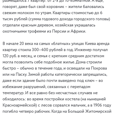
размещалось 7 квартир: от 2-х до 10-комнатной. А еще,
говорят, даже был свой коровник – жители баловались
свежим молоком по утрам. Квартиры стоимостью до 6
тысяч рублей (сумма годового дохода городского головы)
отделали красным деревом, хозяйская украшалась
охотничьими трофеями из Персии и Африки.
В начале 20 века на самых «блатных» улицах Киева аренда
квартир стоила 300–400 рублей в год. Инженер получал
120 руб. в месяц, и семья с крепким средним достатком
могла позволить себе подобное жилье. Дома строили
быстро – обычно в течение года, и освещали на Покрова
или на Пасху. Зимой работы категорически запрещались,
даже если здание было почти выведено под ключ – во
избежание разрушений, связанных с перепадом
температур. И все равно без несчастных случаев не
обходилось: во время постройки костела (на нынешней
Красноармейской) с лесов сорвался мальчик, а в 1906 году
погибло четверо рабочих. Когда на Большой Житомирской