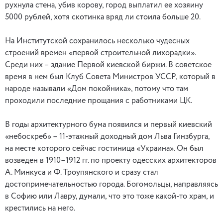
рухнула стена, убив корову, город выплатил ее хозяину
5000 рублей, хотя скотинка вряд ли стоила больше 20.
На Институтской сохранилось несколько чудесных
строений времен «первой строительной лихорадки».
Среди них – здание Первой киевской биржи. В советское
время в нем был Клуб Совета Министров УССР, который в
народе называли «Дом покойника», потому что там
проходили последние прощания с работниками ЦК.
В годы архитектурного бума появился и первый киевский
«небоскреб» – 11-этажный доходный дом Льва Гинзбурга,
на месте которого сейчас гостиница «Украина». Он был
возведен в 1910–1912 гг. по проекту одесских архитекторов
А. Минкуса и Ф. Троупянского и сразу стал
достопримечательностью города. Богомольцы, направляясь
в Софию или Лавру, думали, что это тоже какой-то храм, и
крестились на него.