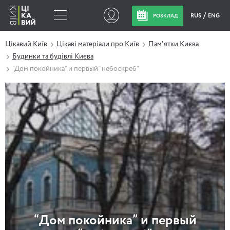
RUS
ENG
РОЗКЛАД
Цікавий Київ
Цікаві матеріали про Київ
Пам'ятки Києва
Будинки та будівлі Києва
“Дом покойника” и первый “небоскреб”
“Дом покойника” и первый