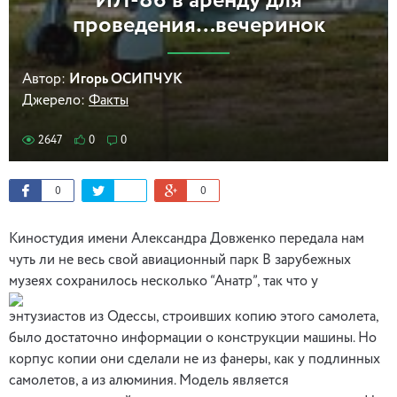
ИЛ-86 в аренду для
проведения…вечеринок
Автор:
Игорь ОСИПЧУК
Джерело:
Факты
2647
0
0
0
0
Киностудия имени Александра Довженко передала нам
чуть ли не весь свой авиационный парк В зарубежных
музеях с
охранилось несколько “Анатр”, так что у
энтузиастов из Одессы, строивших копию этого самолета,
было достаточно информации о конструкции машины. Но
корпус копии они сделали не из фанеры, как у подлинных
самолетов, а из алюминия. Модель является