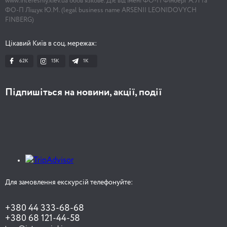
www.interesniy.kiev.ua обов'язкове. Діє від імені ФО-П Фінберг А.Л та
ФО-П Ліщук Ю.М. (legal business name ARSENII LEONIDOVYCH
FINBERG)
Цікавий Київ в соц. мережах:
62K
15K
1К
Підпишіться на новини, акції, події
Для замовлення екскурсій телефонуйте:
+380 44 333-68-68
+380 68 121-44-58