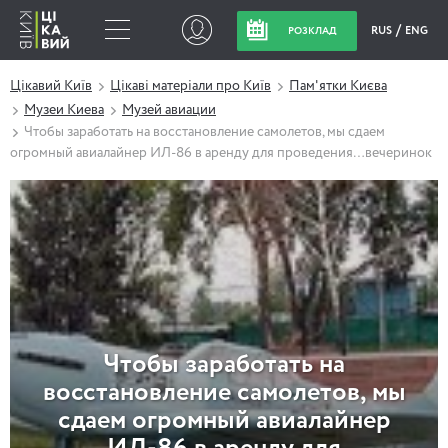
RUS
ENG
РОЗКЛАД
Цікавий Київ
Цікаві матеріали про Київ
Пам'ятки Києва
Музеи Киева
Музей авиации
Чтобы заработать на восстановление самолетов, мы сдаем
огромный авиалайнер ИЛ-86 в аренду для проведения…вечеринок
Чтобы заработать на
восстановление самолетов, мы
сдаем огромный авиалайнер