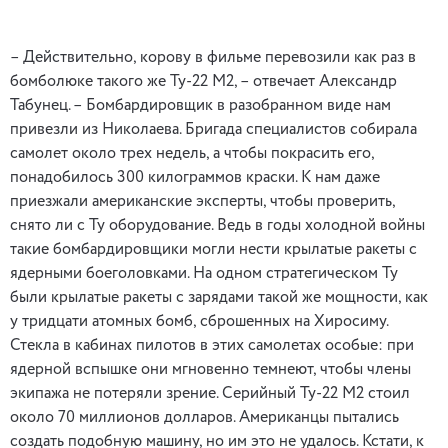
– Действительно, корову в фильме перевозили как раз в
бомболюке такого же Ту-22 М2, – отвечает Александр
Табунец. – Бомбардировщик в разобранном виде нам
привезли из Николаева. Бригада специалистов собирала
самолет около трех недель, а чтобы покрасить его,
понадобилось 300 килограммов краски. К нам даже
приезжали американские эксперты, чтобы проверить,
снято ли с Ту оборудование. Ведь в годы холодной войны
такие бомбардировщики могли нести крылатые ракеты с
ядерными боеголовками. На одном стратегическом Ту
были крылатые ракеты с зарядами такой же мощности, как
у тридцати атомных бомб, сброшенных на Хиросиму.
Стекла в кабинах пилотов в этих самолетах особые: при
ядерной вспышке они мгновенно темнеют, чтобы члены
экипажа не потеряли зрение. Серийный Ту-22 М2 стоил
около 70 миллионов долларов. Американцы пытались
создать подобную машину, но им это не удалось. Кстати, к