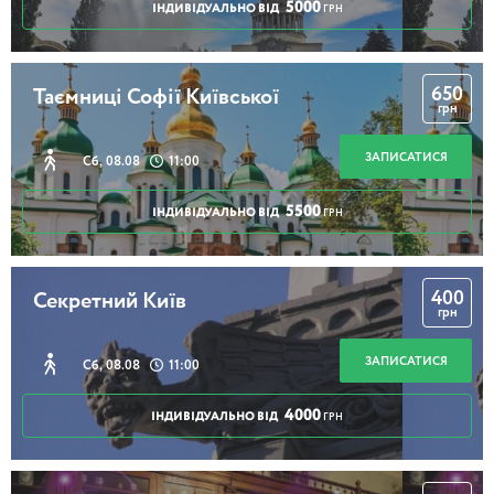
5000
ІНДИВІДУАЛЬНО ВІД
ГРН
650
Таємниці Софії Київської
грн
ЗАПИСАТИСЯ
Сб, 08.08
11:00
5500
ІНДИВІДУАЛЬНО ВІД
ГРН
400
Секретний Київ
грн
ЗАПИСАТИСЯ
Сб, 08.08
11:00
4000
ІНДИВІДУАЛЬНО ВІД
ГРН