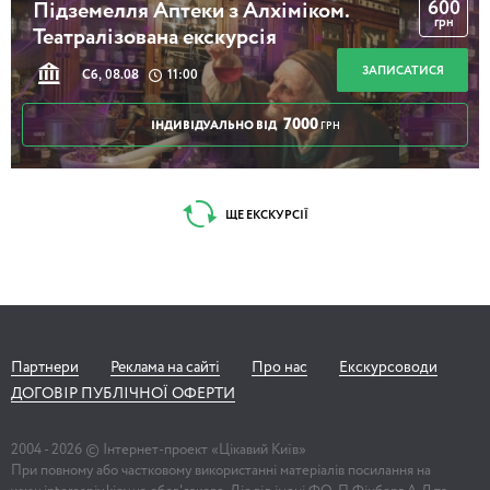
600
Підземелля Аптеки з Алхіміком.
грн
Театралізована екскурсія
ЗАПИСАТИСЯ
Сб, 08.08
11:00
7000
ІНДИВІДУАЛЬНО ВІД
ГРН
ЩЕ ЕКСКУРСІЇ
Партнери
Реклама на сайті
Про нас
Екскурсоводи
ДОГОВІР ПУБЛІЧНОЇ ОФЕРТИ
2004 -
2026
© Інтернет-проект «Цікавий Київ»
При повному або частковому використанні матеріалів посилання на