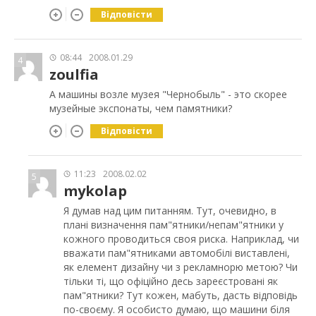
Відповісти
08:44
2008.01.29
4
zoulfia
А машины возле музея "Чернобыль" - это скорее
музейные экспонаты, чем памятники?
Відповісти
11:23
2008.02.02
5
mykolap
Я думав над цим питанням. Тут, очевидно, в
плані визначення пам"ятники/непам"ятники у
кожного проводиться своя риска. Наприклад, чи
вважати пам"ятниками автомобілі виставлені,
як елемент дизайну чи з рекламнорю метою? Чи
тільки ті, що офіційно десь зареєстровані як
пам"ятники? Тут кожен, мабуть, дасть відповідь
по-своєму. Я особисто думаю, що машини біля