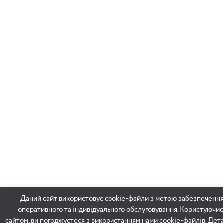
Даний сайт використовує cookie-файли з метою забезпеченн
оперативного та індивідуального обслуговування. Користуючис
сайтом, ви погоджуєтеся з використанням нами cookie-файлів. Дет