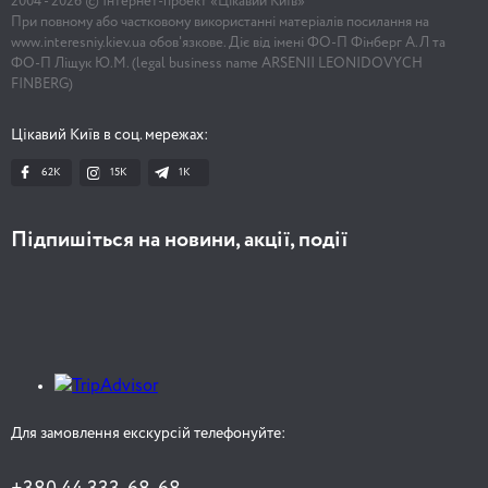
2004 -
2026
© Інтернет-проект «Цікавий Київ»
При повному або частковому використанні матеріалів посилання на
www.interesniy.kiev.ua обов'язкове. Діє від імені ФО-П Фінберг А.Л та
ФО-П Ліщук Ю.М. (legal business name ARSENII LEONIDOVYCH
FINBERG)
Цікавий Київ в соц. мережах:
62K
15K
1К
Підпишіться на новини, акції, події
Для замовлення екскурсій телефонуйте: