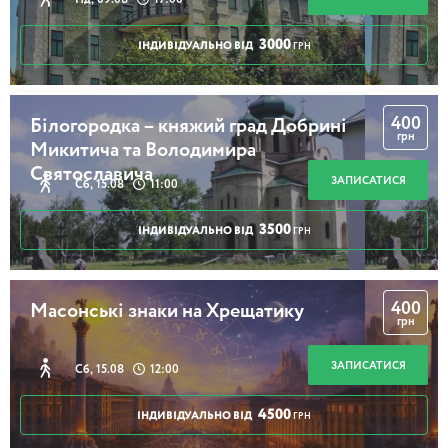
3000
ІНДИВІДУАЛЬНО ВІД
ГРН
400
Білогородка – княжий град Добрині
грн
Микитича та Володимира
Святославича
ЗАПИСАТИСЯ
Сб, 15.08
11:00
3500
ІНДИВІДУАЛЬНО ВІД
ГРН
400
Масонські знаки на Хрещатику
грн
ЗАПИСАТИСЯ
Сб, 15.08
12:00
4500
ІНДИВІДУАЛЬНО ВІД
ГРН