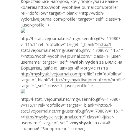
Користуючись нагодою, хочу подякувати нашим
колегам
http://wdoh-vydoh.livejournal.com/
profile"
rel="dofollow" target="_blank">
http://wdoh-
vydoh.livejournal.com/
profile" target="_self" class="i-
ljuser-profile" >
http://l-stat.livejournal.net/img/userinfo.gif?v=17080?
v=115.1" rel="dofollow" target="_blank">
http://l-
stat.livejournal.net/img/userinfo.gif?v=17080?v=115.1
"
/>
http://wdoh-vydoh.livejournal.com/
" class="i-ljuser-
username" target="_self" >
wdoh_vydoh
за Вілліс на
Борщагівці (дійсно, шикарний монумент) та
http://myshyak.livejournal.com/
profile" rel="dofollow"
target="_blank">
http://myshyak.livejournal.com/
profile"
target="_self" class="i-ljuser-profile" >
http://l-stat.livejournal.net/img/userinfo.gif?v=17080?
v=115.1" rel="dofollow" target="_blank">
http://l-
stat.livejournal.net/img/userinfo.gif?v=17080?v=115.1
"
/>
http://myshyak.livejournal.com/
" class="i-ljuser-
username" target="_self" >
myshyak
за самий
головний "Запорожець" столиці