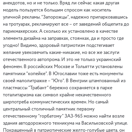
анекдотов, но и не только. Вряд ли сейчас какая другая
модель пользуется большим спросом как носитель
уличной рекламы. “Запорожцы”, надежно припарковавшись
на тротуарах, рекламируют все – от заведений общепита до
парикмахерских. А сколько их установлено в качестве
элемента дизайна на заправках, стоянках, да и просто где
угодно! Видимо, здоровый патриотизм подстегивает
желание увековечить какие-никакие, но все же заслуги
отечественного автопрома. И это не только украинский
феномен. В российских Москве и Тольятти установлены
памятники “копейке”. В Югославии тоже есть монументы
своей малолитражке – “Юго”. В Венгрии штампованный из
пластмассы “Трабант” бережно сохраняется в парке
тоталитаризма как символ крайне некачественного
ширпотреба коммунистических времен. Но самый
центральный столичный памятник первому
отечественному “горбатому” ЗАЗ-965 можно найти возле
здания автодорожного техникума на Васильковской улице.
Покрашенный в патриотические желто-голубые цвета, он