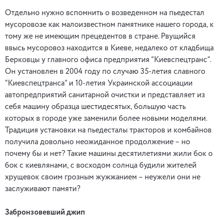
Отдельно нужно вспомнить о возведенном на пьедестал
мусоровозе как малоизвестном памятнике нашего города, к
тому же не имеющим прецедентов в стране. Рвущийся
ввысь мусоровоз находится в Киеве, недалеко от кладбища
Берковцы у главного офиса предприятия “Киевспецтранс”.
Он установлен в 2004 году по случаю 35-летия славного
“Киевспецтранса” и 10-летия Украинской ассоциации
автопредприятий санитарной очистки и представляет из
себя машину образца шестидесятых, большую часть
которых в городе уже заменили более новыми моделями.
Традиция установки на пьедесталы тракторов и комбайнов
получила довольно неожиданное продолжение – но
почему бы и нет? Такие машины десятилетиями жили бок о
бок с киевлянами, с восходом солнца будили жителей
хрущевок своим грозным жужжанием – неужели они не
заслуживают памяти?
Забронзовевший джип