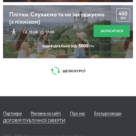
450
Плітки. Слухаємо та не засуджуємо
грн
(з пікніком)
ЗАПИСАТИСЯ
Сб, 15.08
17:00
5000
ІНДИВІДУАЛЬНО ВІД
ГРН
ЩЕ ЕКСКУРСІЇ
Партнери
Реклама на сайті
Про нас
Екскурсоводи
ДОГОВІР ПУБЛІЧНОЇ ОФЕРТИ