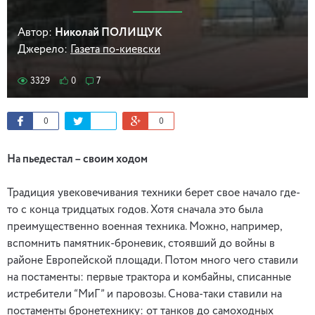
Автор:
Николай ПОЛИЩУК
Джерело:
Газета по-киевски
3329
0
7
0
0
На пьедестал – своим ходом
Традиция увековечивания техники берет свое начало где-
то с конца тридцатых годов. Хотя сначала это была
преимущественно военная техника. Можно, например,
вспомнить памятник-броневик, стоявший до войны в
районе Европейской площади. Потом много чего ставили
на постаменты: первые трактора и комбайны, списанные
истребители “МиГ” и паровозы. Снова-таки ставили на
постаменты бронетехнику: от танков до самоходных