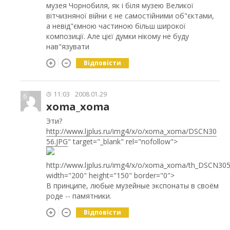
музея Чорнобиля, як і біля музею Великої
вітчизняної війни є не самостійними об"єктами,
а невід"ємною частиною більш широкої
композиції. Але цієї думки нікому не буду
нав"язувати
Відповісти
11:03
2008.01.29
6
xoma_xoma
Эти?
http://www.ljplus.ru/img4/x/o/xoma_xoma/DSCN30
56.JPG
" target="_blank" rel="nofollow">
http://www.ljplus.ru/img4/x/o/xoma_xoma/th_DSCN305
width="200" height="150" border="0">
В принципе, любые музейные экспонаты в своём
роде -- памятники.
Відповісти