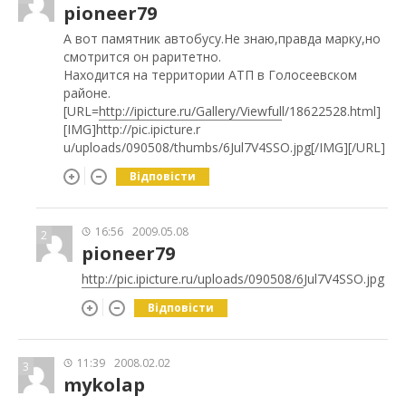
pioneer79
А вот памятник автобусу.Не знаю,правда марку,но
смотрится он раритетно.
Находится на территории АТП в Голосеевском
районе.
[URL=
http://ipicture.ru/Gallery/Viewful
l/18622528.html]
[IMG]http://pic.ipicture.r
u/uploads/090508/thumbs/6Jul7V4SSO.jpg[/I
MG][/URL]
Відповісти
16:56
2009.05.08
2
pioneer79
http://pic.ipicture.ru/uploads/090508/6
Jul7V4SSO.jpg
Відповісти
11:39
2008.02.02
3
mykolap