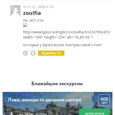
11:12
2008.01.29
7
zoulfia
Не, вот эти:
http://www.ljplus.ru/img4/z/o/zoulfia/DSCN7394.JPG"
width="399" height="234" alt="16,89 КБ">
Которые у музея возле Контрактовой стоят.
Відповісти
Ближайшие экскурсии
400
Леви, химери та дворики центру
грн
ЗАПИСАТИСЯ
Нд, 09.08
17:00