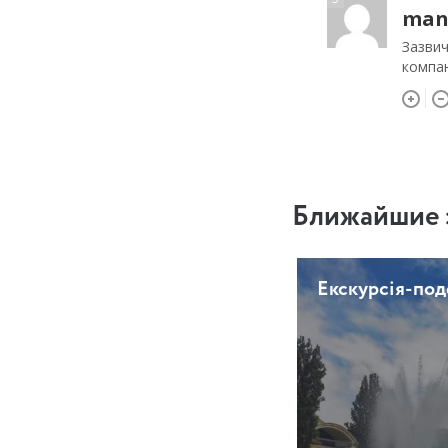
man
Зазвич
компан
Ближайшие 
Екскурсія-по