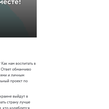
месте!
 Как нам воспитать в
 Ответ обманчиво
иями и личным
льный проект по
Украине выйдут в
лать страну лучше
, кто колеблется.