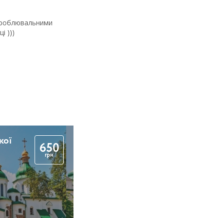
рероблювальними
і )))
кої
650
грн