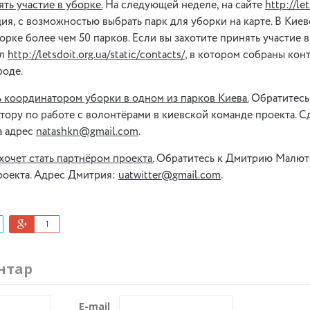
ть участие в уборке.
На следующей неделе, на сайте
http://let
ция, с возможностью выбрать парк для уборки на карте. В Кие
орке более чем 50 парков. Если вы захотите принять участие в
ел
http://letsdoit.org.ua/static/contacts/
, в котором собраны кон
роде.
ь координатором уборки в одном из парков Киева.
Обратитесь 
ору по работе с волонтёрами в киевской команде проекта. С
а адрес
natashkn@gmail.com
.
хочет стать партнёром проекта.
Обратитесь к Дмитрию Малюте
роекта. Адрес Дмитрия:
uatwitter@gmail.com
.
1
нтар
E-mail