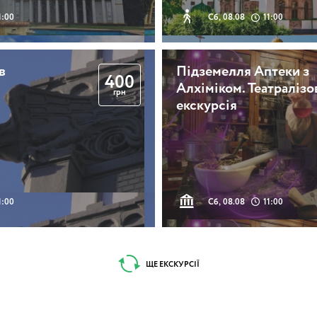
1:00
Сб, 08.08
11:00
в
Підземелля Аптеки з
400
Алхіміком. Театралізо
грн
екскурсія
1:00
Сб, 08.08
11:00
ЩЕ ЕКСКУРСІЇ