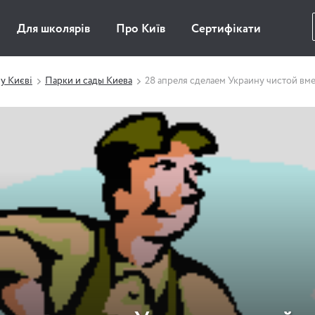
Для школярів
Про Київ
Сертифікати
у Києві
Парки и сады Киева
28 апреля сделаем Украину чистой вме