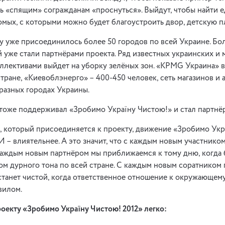
ь «спящим» согражданам «проснуться». Выйдут, чтобы найти
омых, с которыми можно будет благоустроить двор, детскую п
ту уже присоединилось более 50 городов по всей Украине. Бо
й уже стали партнёрами проекта. Ряд известных украинских 
ллективами выйдет на уборку зелёных зон. «KPMG Украина» 
тране, «Киевоблэнерго» – 400-450 человек, сеть магазинов и 
 разных городах Украины.
тоже поддерживал «Зробимо Україну Чистою!» и стал партнёр
, который присоединяется к проекту, движение «Зробимо Укр
 И – влиятельнее. А это значит, что с каждым новым участнико
каждым новым партнёром мы приближаемся к тому дню, когда
ом дурного тона по всей стране. С каждым новым соратником
 станет чистой, когда ответственное отношение к окружающем
вилом.
оекту «
Зробимо Україну Чистою! 2012» легко: