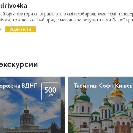
drivo4ka
ай організатори співпрацюють з сміттєзбиральними і сміттєпе
іями, тож десь о 14-й приїде машина за результатами Вашої прац
Відповісти
экскурсии
дорож на ВДНГ
Таємниці Софії Київсь
500
грн