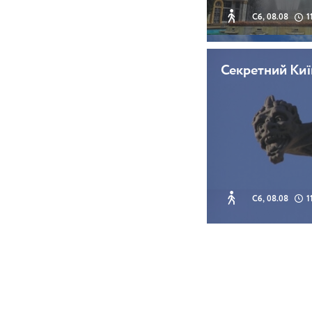
Сб, 08.08
1
Секретний Киї
Сб, 08.08
1