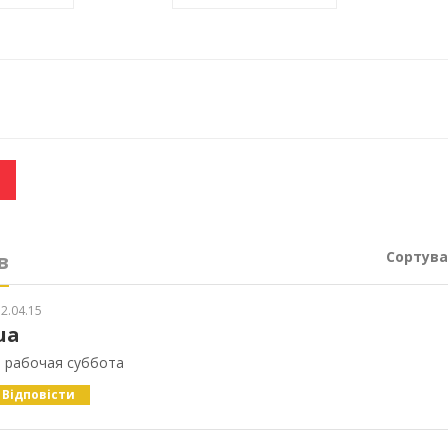
Сортува
в
2.04.15
ua
- рабочая суббота
Відповісти