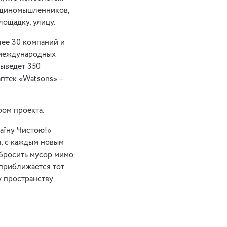
 единомышленников,
лощадку, улицу.
лее 30 компаний и
и международных
выведет 350
аптек «Watsons» –
ом проекта.
аїну Чистою!»
м, с каждым новым
 бросить мусор мимо
 приближается тот
у пространству