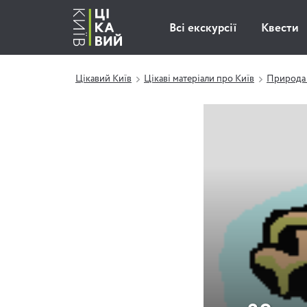
Всі екскурсії
Квести
Цікавий Київ
Цікаві матеріали про Київ
Природа 