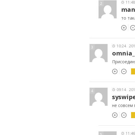
11:48
2
man
то так
10:24
201
3
omnia
Присоединя
09:14
201
4
syswip
не совсем 
11:46
5