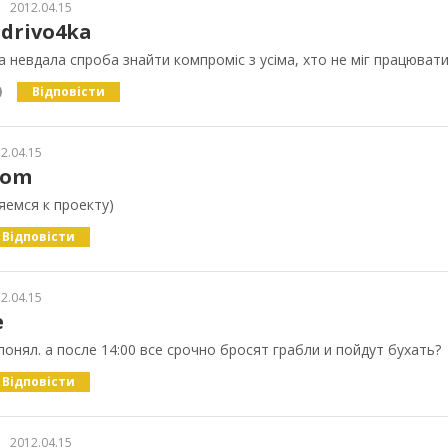
2012.04.15
drivo4ka
а невдала спроба знайти компроміс з усіма, хто не міг працюват
Відповісти
2.04.15
_om
емся к проекту)
Відповісти
2.04.15
e
понял. а после 14:00 все срочно бросят грабли и пойдут бухать?
Відповісти
2012.04.15