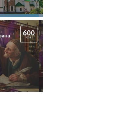
600
вана
грн