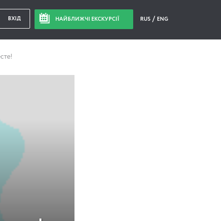
ВХІД
НАЙБЛИЖЧІ ЕКСКУРСІЇ
RUS
ENG
сте!