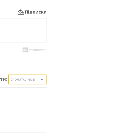
Підписка
ти:
спочатку нові