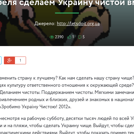
реля сделаем Украину чистой в
Джерело:
http://letsdoit.org.ua
2390
1
5
1
зменить страну к лучшему? Как нам сделать нашу страну чище?
ях культуру ответственного отношения к окружающей среде?
 Деланием чистоты. Поддержанием чистоты. Мягкими замечан
ривлечением родных и близких, друзей и знакомых в национа
«Зробимо Україну Чистою! 2012».
, несмотря на рабочую субботу, десятки тысяч людей по всей 
и и на пляжи, чтобы сделать Украину чище. Выйдут, чтобы сде
рактическими действиями. Выйдут, чтобы показать пример тем