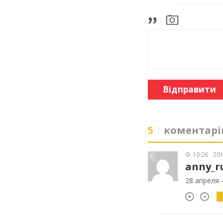
Відправити
5
коментарі
10:26
201
1
anny_r
28 апреля 