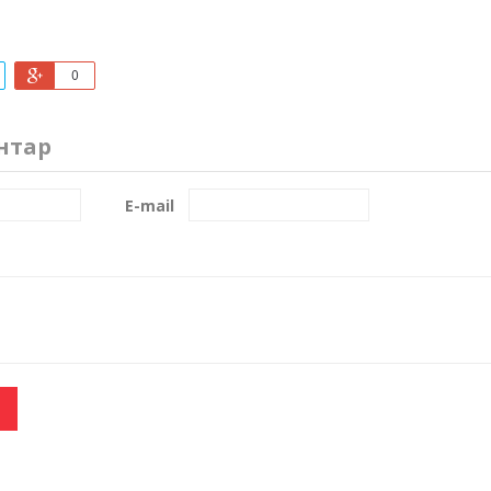
0
нтар
E-mail