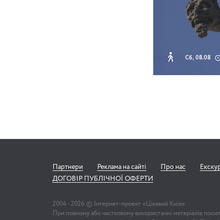
Сб, 08.08
Партнери
Реклама на сайті
Про нас
Екску
ДОГОВІР ПУБЛІЧНОЇ ОФЕРТИ
2004 -
2026
© Інтернет-проект «Цікавий Київ»
При повному або частковому використанні матеріалів поси