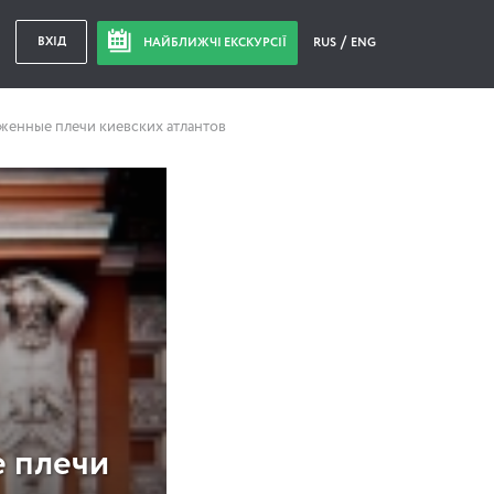
ВХІД
НАЙБЛИЖЧІ ЕКСКУРСІЇ
RUS
ENG
уженные плечи киевских атлантов
е плечи