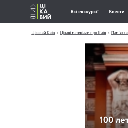
Всі екскурсії
Квести
Цікавий Київ
Цікаві матеріали про Київ
Пам'ятки
100 ле