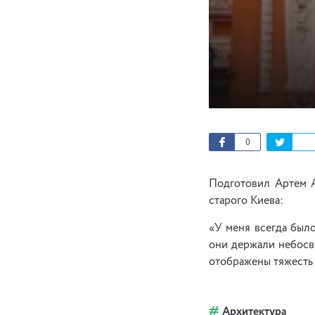
0
Подготовил Артем 
старого Киева:
«У меня всегда было
они держали небосво
отображены тяжесть 
Архитектура