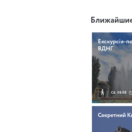
Ближайшие
Екскурсія-п
ВДНГ
Сб, 08.08
Секретний К