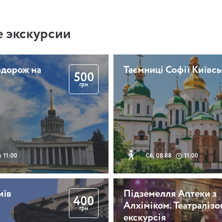
 экскурсии
одорож на
Таємниці Софії Київсь
500
грн
11:00
Сб, 08.08
11:00
иїв
Підземелля Аптеки з
400
Алхіміком. Театралізо
грн
екскурсія