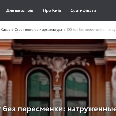
Для школярів
Про Київ
Сертифікати
 Києва
Строительство и архитектура
100 лет без пересменки: натр
т без пересменки: натруженны