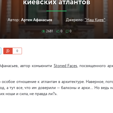
киевских атлантов
Автор:
Артем Афанасьев
Джерело:
"Наш Киев"
2681
0
0
0
Афанасьев, автор комьюнити
Stoned Faces
, посвященного ар
 особое отношение к атлантам в архитектуре. Наверное, по
д, а тут все, что им доверили — балконы и арки… Но ведь н
их ноши и сила, не правда ли?».