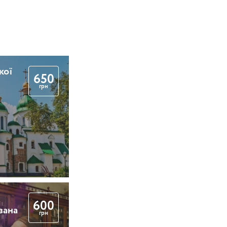
кої
650
грн
600
вана
грн