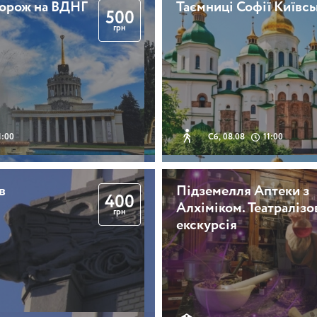
дорож на ВДНГ
Таємниці Софії Київсь
500
грн
1:00
Сб, 08.08
11:00
в
Підземелля Аптеки з
400
Алхіміком. Театралізо
грн
екскурсія