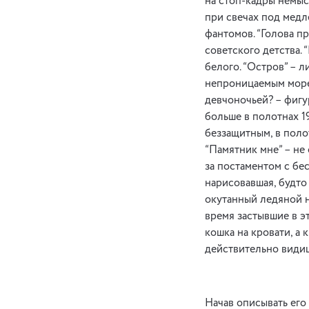
на стоп-кадры немыс
при свечах под медл
фантомов. “Голова п
советского детства.
белого. “Остров” – 
непроницаемым морем
девчоночьей? – фигур
больше в полотнах 19
беззащитным, в поло
“Памятник мне” – не
за постаментом с бес
нарисовавшая, будто 
окутанный ледяной н
время застывшие в эт
кошка на кровати, а 
действительно видиш
Начав описывать его 