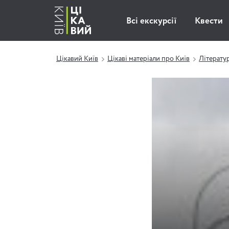
Всі екскурсії
Квести
Цікавий Київ
Цікаві матеріали про Київ
Літерату