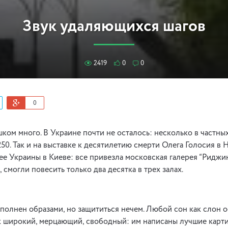
Звук удаляющихся шагов
2419
0
0
0
шком много. В Украине почти не осталось: несколько в частны
50. Так и на выставке к десятилетию смерти Олега Голосия в
е Украины в Киеве: все привезла московская галерея “Риджин
смогли повесить только два десятка в трех залах.
еполнен образами, но защититься нечем. Любой сон как слон о
 широкий, мерцающий, свободный: им написаны лучшие карти