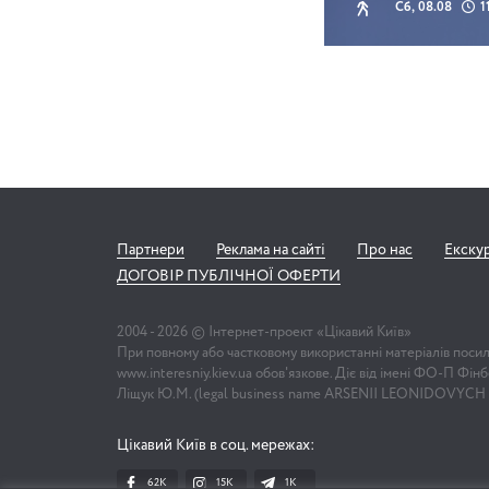
Сб, 08.08
1
Партнери
Реклама на сайті
Про нас
Екску
ДОГОВІР ПУБЛІЧНОЇ ОФЕРТИ
2004 -
2026
© Інтернет-проект «Цікавий Київ»
При повному або частковому використанні матеріалів поси
www.interesniy.kiev.ua обов'язкове. Діє від імені ФО-П Фі
Ліщук Ю.М. (legal business name ARSENII LEONIDOVYCH
Цікавий Київ в соц. мережах:
62K
15K
1К