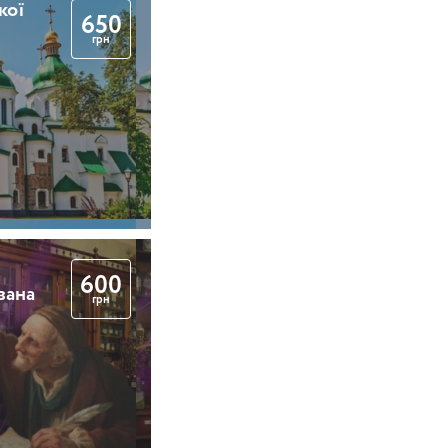
кої
650
грн
600
вана
грн