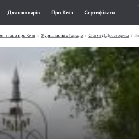
Для школярів
Про Київ
Сертифікати
рні твори про Київ
Журналисты о Городе
Статьи Д.Десятерика
Зв