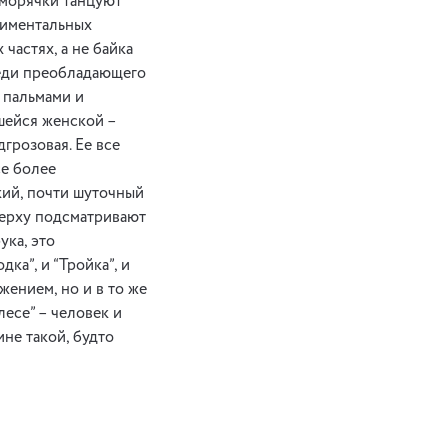
 морячки танцуют
тиментальных
частях, а не байка
среди преобладающего
 пальмами и
шейся женской –
дгрозовая. Ее все
се более
кий, почти шуточный
верху подсматривают
ука, это
ка”, и “Тройка”, и
ением, но и в то же
лесе” – человек и
ине такой, будто