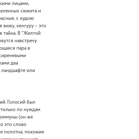
скими лицами,
деленных сюжета и
расные, с худою
е вижу, кенгуру – это
я тайна. В “Желтой
рвутся навстречу
ующаяся пара в
 сиреневыми
жами два
м ландшафте или
ий. Голосий был
е только по нуждам
коммуны (он же
о это слово
ые полотна, похожие