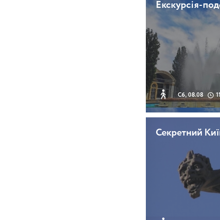
Екскурсія-по
Сб, 08.08
1
Секретний Киї