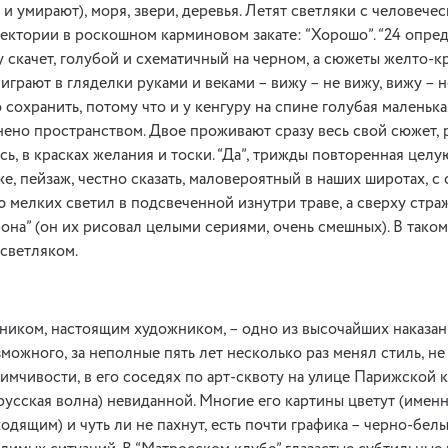
и умирают), моря, звери, деревья. Летят светляки с человече
ектории в роскошном карминовом закате: “Хорошо”. “24 опре
у скачет, голубой и схематичный на черном, а сюжеты желто-к
 играют в гляделки руками и веками – вижу – не вижу, вижу – н
 сохранить, потому что и у кенгуру на спине голубая маленька
нено пространством. Двое проживают сразу весь свой сюжет, 
ясь, в красках желания и тоски. “Да”, трижды повторенная цел
е, пейзаж, честно сказать, маловероятный в наших широтах, с
 мелких светил в подсвеченной изнутри траве, а сверху стра
она” (он их рисовал целыми сериями, очень смешных). В тако
 светляком.
ником, настоящим художником, – одно из высочайших наказан
зможного, за неполные пять лет несколько раз менял стиль, н
иимчивости, в его соседях по арт-сквоту на улице Парижской 
сская волна) невиданной. Многие его картины цветут (именн
одящим) и чуть ли не пахнут, есть почти графика – черно-бел