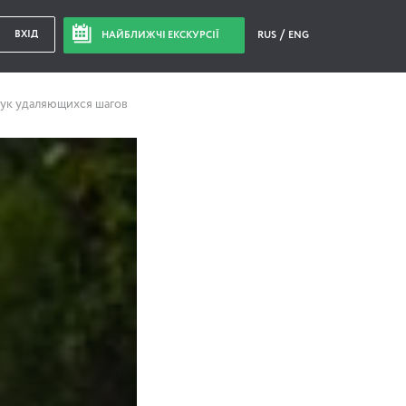
ВХІД
НАЙБЛИЖЧІ ЕКСКУРСІЇ
RUS
ENG
ук удаляющихся шагов