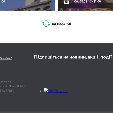
1:00
Сб, 08.08
11:00
ЩЕ ЕКСКУРСІЇ
Підпишіться на новини, акції, події
рсоводи
лання на
нберг А.Л та ФО-П
 FINBERG)