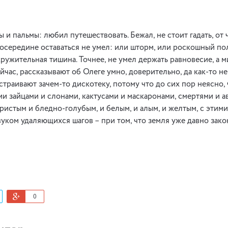
 и пальмы: любил путешествовать. Бежал, не стоит гадать, от
 посередине оставаться не умел: или шторм, или роскошный по
ружительная тишина. Точнее, не умел держать равновесие, а м
йчас, рассказывают об Олеге умно, доверительно, да как-то нев
страивают зачем-то дискотеку, потому что до сих пор неясно, 
ими зайцами и слонами, кактусами и маскаронами, смертями и а
ристым и бледно-голубым, и белым, и алым, и желтым, с этими
вуком удаляющихся шагов – при том, что земля уже давно зако
0