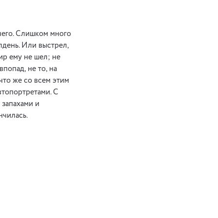
 чего. Слишком много
лдень. Или выстрел,
ир ему не шел; не
попад, не то, на
что же со всем этим
втопортретами. С
 запахами и
нчилась.