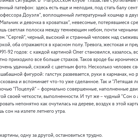
лимых ситуаций. В “Матросском клубе” глазастые субтильные
енный патефон: здесь есть еще и мелодия, под стать балу сен
рофессора Доуэля”, воплощенный литературный кошмар в двух 
 “Мальчик и девочка в кроватках”, невесомые, потерявшиеся 
лишь светлая полоска между темнеющим небом, почти черными
. “Сергей”, черный, высокий и странный человек над съежив
кой, оба отражаются в красном полу. Тревога, жестокая и пре
91-92 годов: с каждой картиной Олег становился, казалось, в
тно приходило все больше страхов. Таков вроде бы ироничес
 очень удачный, схожий с цветным фото. Несколько человек с
шабашной фигурой: галстук развевается, руки в карманах, но р
скована и вспоминает что-то уже сделанное. Так и “Летящая лод
очью “Поцелуй” – формально совершенные, наполненные движ
ой своей четкости, выполненности. И тут же – чудный “Сон о 
кровать непонятно как очутилась на дереве, воздух в этой карт
ь сон на излете летнего утра.
картины, одну за другой, остановиться трудно.