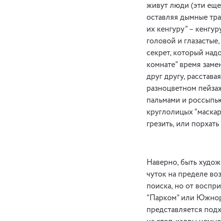
живут люди (эти еще 
оставляя дымные тра
их кенгуру” – кенгур
головой и глазастые,
секрет, который надо
комнате” время заме
друг другу, расстава
разноцветном пейзаж
пальмами и россыпью
круглолицых “маскар
грезить, или порхать
Наверно, быть худож
чуток на пределе во
поиска, но от воспр
“Парком” или Южнору
представляется подх