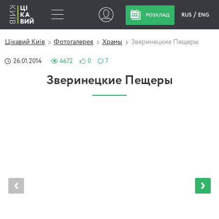
RUS
ENG
РОЗКЛАД
Цікавий Київ
Фотогалерея
Храмы
Зверинецкие Пещеры
26.01.2014
4672
0
7
Зверинецкие Пещеры