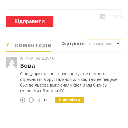
Відправити
Сортувати:
7
коментарів
спочатку нові
12:42
2018.03.28
1
Вова
С виду прикольно... наверное даже немного
стремно) (я в хрустальной или как там ёё пещере
был во львове выключали свет и мы бились
головами об камни :D)
Відповісти
+1