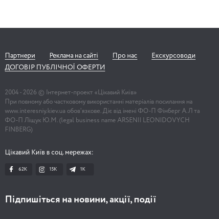
Партнери
Реклама на сайті
Про нас
Екскурсоводи
ДОГОВІР ПУБЛІЧНОЇ ОФЕРТИ
2004 -
2026
© Інтернет-проект «Цікавий Київ»
При повному або частковому використанні матеріалів посилання на
www.interesniy.kiev.ua обов'язкове. Діє від імені ФО-П Фінберг А.Л та
ФО-П Ліщук Ю.М. (legal business name ARSENII LEONIDOVYCH
FINBERG)
Цікавий Київ в соц. мережах:
62K
15K
1К
Підпишіться на новини, акції, події