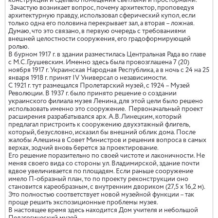
конструкций и сделало помещения светлыми и просторными.
Зачастую возникает вопрос, почему архитектор, проповедуя
архитектурную правду, использовал сферический купол, если
только одна его половина перекрывает зал, а вторая – ложная.
Думаю, что это связано, в первую очередь с требованиями
внешней целостности сооружения, его градоформирующей
ролью.
В бурном 1917 г. в здании разместилась Центральная Рада во главе
с М.С.Грушевским. Именно здесь была провозглашена 7 (20)
ноября 1917 г. Украинская Народная Республика, а в ночь с 24 на 25
января 1918 г. принят IV Универсал о независимости.
С 1921 г. тут размещался Пролетарский музей, с 1924 – Музей
Революции. В 1937 г. было принято решение о создании
украинского филиала музея Ленина, для этой цели было решено
использовать именно это сооружение.
Первоначальный проект
расширения разрабатывался арх. А.В.Линецким, который
предлагал пристроить к сооружению двухэтажный флигель,
который, безусловно, исказил бы внешний облик дома. После
жалобы Алешина в Совет Министров и решения вопроса в самых
верхах, зодчий вновь берется за проектирование.
Его решение поразительно по своей чистоте и лаконичности. Не
меняя своего вида со стороны ул. Владимирской, здание почти
вдвое увеличивается по площадям. Если раньше сооружение
имело П-образный план, то по проекту реконструкции оно
становится кареобразным, с внутренним двориком (27,5 х 16,2 м).
Это полностью соответствует новой музейной функции – так
проще решить экспозиционные проблемы музея.
В настоящее время здесь находится Дом учителя и небольшой