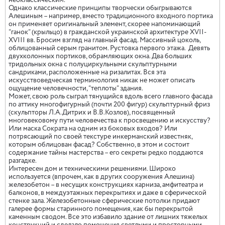
неоклассическим.
Однако классические принципы творчески обыгрываются
Алешиным – например, вместо традиционного входного портика
он применяет оригинальный элемент, скорее напоминающий
“ганок” (крыльцо) в гражданской украинской архитектуре XVII-
XVIII вв. Бросим взгляд на главный фасад. Массивный цоколь,
облицованный серым гранитом. Рустовка первого этажа.
Девять
двухколонных портиков, обрамляющих окна. Два больших
тридольных окна с полуциркульными скульптурными
сандриками, расположенные на ризалитах. Вся эта
искусствоведческая терминология никак не может описать
ощущение человечности, “теплоты” здания.
Может, свою роль сыграл тянущийся вдоль всего главного фасада
по аттику многофигурный (почти 200 фигур) скульптурный фриз
(скульпторы Л.А.Дитрих и В.В.Козлов), посвященный
многовековому пути человечества к просвещению и искусству?
Или маска Сократа на одним из боковых входов? Или
потрясающий по своей текстуре инкерманский известняк,
которым облицован фасад? Собственно, в этом и состоит
содержание тайны мастерства – его секреты редко поддаются
разгадке.
Интересен дом и техническими решениями. Широко
используется (впрочем, как в других сооружения Алешина)
железобетон – в несущих конструкциях карниза, амфитеатра и
балконов, в междуэтажных перекрытиях и даже в сферической
стенке зала. Железобетонные сферические потолки придают
галерее формы старинного помещения, как бы перекрытой
каменным сводом. Все это избавило здание от лишних тяжелых