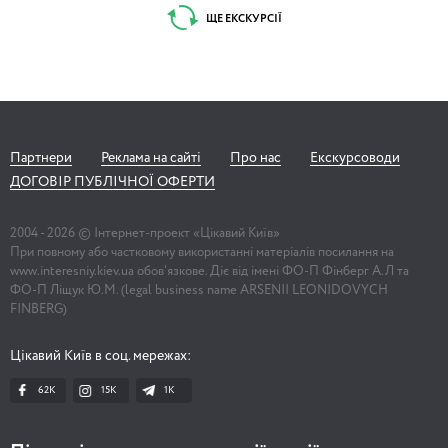
ЩЕ ЕКСКУРСІЇ
Партнери
Реклама на сайті
Про нас
Екскурсоводи
ДОГОВІР ПУБЛІЧНОЇ ОФЕРТИ
2004 -
2026
© Інтернет-проект «Цікавий Київ»
При повному або частковому використанні матеріалів посилання на
www.interesniy.kiev.ua обов'язкове. Діє від імені ФО-П Фінберг А.Л та
ФО-П Ліщук Ю.М. (legal business name ARSENII LEONIDOVYCH
FINBERG)
Цікавий Київ в соц. мережах:
62K
15K
1К