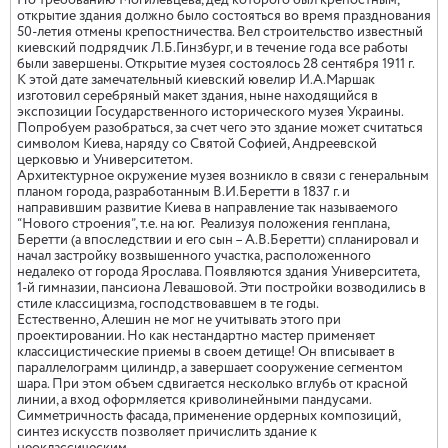
По требованию Могилевцева, дед которого был крепостным,
открытие здания должно было состояться во время празднования
50-летия отмены крепостничества. Вел строительство известный
киевский подрядчик Л.Б.Гинзбург, и в течение года все работы
были завершены. Открытие музея состоялось 28 сентября 1911 г.
К этой дате замечательный киевский ювелир И.А.Маршак
изготовил серебряный макет здания, ныне находящийся в
экспозиции Государственного исторического музея Украины.
Попробуем разобраться, за счет чего это здание может считаться
символом Киева, наряду со Святой Софией, Андреевской
церковью и Университетом.
Архитектурное окружение музея возникло в связи с генеральным
планом города, разработанным В.И.Беретти в 1837 г. и
направившим развитие Киева в направление так называемого
“Нового строения”, т.е. на юг.
Реализуя положения генплана,
Беретти (а впоследствии и его сын – А.В.Беретти) спланировал и
начал застройку возвышенного участка, расположенного
недалеко от города Ярослава. Появляются здания Университета,
1-й гимназии, пансиона Левашовой. Эти постройки возводились в
стиле классицизма, господствовавшем в те годы.
Естественно, Алешин не мог не учитывать этого при
проектировании. Но как нестандартно мастер применяет
классицистические приемы в своем детище! Он вписывает в
параллелограмм цилиндр, а завершает сооружение сегментом
шара. При этом объем сдвигается несколько вглубь от красной
линии, а вход оформляется криволинейными пандусами.
Симметричность фасада, применение ордерных композиций,
синтез искусств позволяет причислить здание к