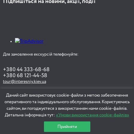
Підпишіться на новини, акції, події
Для замовлення екскурсій телефонуйте:
+380 44 333-68-68
+380 68 121-44-58
tour@interesniy.kiev.ua
Даний сайт використовує cookie-файли з метою забезпечення
оперативного та індивідуального обслуговування. Користуючись
ЗАМОВИТИ ЕКСКУРСІЮ
сайтом, ви погоджуєтеся з використанням нами cookie-файлів.
Детальна інформація тут:
«Умови використання cookie-файлів»
Прийняти