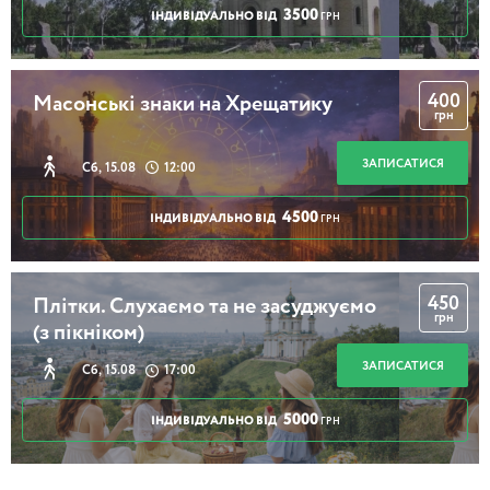
3500
ІНДИВІДУАЛЬНО ВІД
ГРН
400
Масонські знаки на Хрещатику
грн
ЗАПИСАТИСЯ
Сб, 15.08
12:00
4500
ІНДИВІДУАЛЬНО ВІД
ГРН
450
Плітки. Слухаємо та не засуджуємо
грн
(з пікніком)
ЗАПИСАТИСЯ
Сб, 15.08
17:00
5000
ІНДИВІДУАЛЬНО ВІД
ГРН