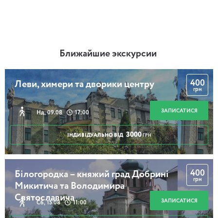
Ближайшие экскурсии
400
Леви, химери та дворики центру
грн
ЗАПИСАТИСЯ
Нд, 09.08
17:00
3000
ІНДИВІДУАЛЬНО ВІД
ГРН
400
Білогородка – княжий град Добрині
грн
Микитича та Володимира
Святославича
ЗАПИСАТИСЯ
Сб, 15.08
11:00