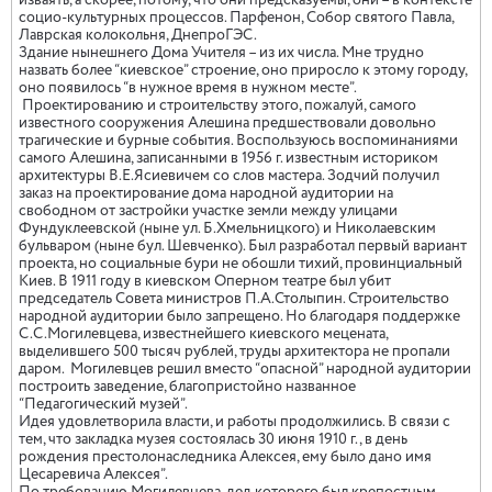
изваять, а скорее, потому, что они предсказуемы, они – в контексте
социо-культурных процессов. Парфенон, Собор святого Павла,
Лаврская колокольня, ДнепроГЭС.
Здание нынешнего Дома Учителя – из их числа. Мне трудно
назвать более “киевское” строение, оно приросло к этому городу,
оно появилось “в нужное время в нужном месте”.
Проектированию и строительству этого, пожалуй, самого
известного сооружения Алешина предшествовали довольно
трагические и бурные события. Воспользуюсь воспоминаниями
самого Алешина, записанными в 1956 г. известным историком
архитектуры В.Е.Ясиевичем со слов мастера. Зодчий получил
заказ на проектирование дома народной аудитории на
свободном от застройки участке земли между улицами
Фундуклеевской (ныне ул. Б.Хмельницкого) и Николаевским
бульваром (ныне бул. Шевченко). Был разработал первый вариант
проекта, но социальные бури не обошли тихий, провинциальный
Киев. В 1911 году в киевском Оперном театре был убит
председатель Совета министров П.А.Столыпин. Строительство
народной аудитории было запрещено. Но благодаря поддержке
С.С.Могилевцева, известнейшего киевского мецената,
выделившего 500 тысяч рублей, труды архитектора не пропали
даром.
Могилевцев решил вместо “опасной” народной аудитории
построить заведение, благопристойно названное
“Педагогический музей”.
Идея удовлетворила власти, и работы продолжились. В связи с
тем, что закладка музея состоялась 30 июня 1910 г., в день
рождения престолонаследника Алексея, ему было дано имя
Цесаревича Алексея”.