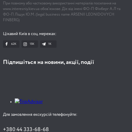
При повному або частковому використанні матеріалів посилання на
www.interesniy.kiev.ua обов'язкове. Діє від імені ФО-П Фінберг А.Л та
ФО-П Ліщук Ю.М. (legal business name ARSENII LEONIDOVYCH
FINBERG)
Цікавий Київ в соц. мережах:
62K
15K
1К
Підпишіться на новини, акції, події
Для замовлення екскурсій телефонуйте:
+380 44 333-68-68