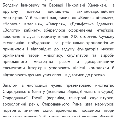
Богдану Івановичу та Варварі Николівні Ханенкам. На
другому поверсі виставлено західноєвропейське
мистецтво. У більшості зал, таких як «Велика вітальня»,
«Червона вітальня», «Галерея», «Дельфтська їдальня»,
«Золотий кабінет», збереглося оформлення інтер’єрів,
виконане в дусі історизму кінця ХІХ сторіччя. Сучасну
експозицію побудовано за регіонально-хронологічним
принципом і відповідно до задуму фундаторів музею:
оригінальні твори живопису, скульптури та вироби
прикладного мистецтва разом з декоративними
елементами інтер’єрів утворюють цілісні комплекси й
відтворюють дух минулих епох – від готики до рококо.
Загалом, в експозиції музею презентовано мистецтво
Стародавнього Єгипту (невелика збірка, більша є в Одесі),
Стародавньої Греції (кераміка, танагрові скульптурки,
археологічні речі), Стародавнього Рима (два мармурові
портрети, античне скло, археологія, поодинокі твори