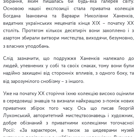
зібрання, яким пишалась би будь-яка галерея світу.
Основою нашої експозиції стала приватна колекція
Богдана Івановича та Варвари Николівни Ханенків,
видатних українських меценатів кінця ХІХ – початку ХХ
століть. Протягом кількох десятиріч вони захоплено і з
азартом збирали витвори мистецтва, виходячи, безумовно,
з власних уподобань.
Слід зазначити, що подружжя Ханенків належало до
людей, упевнених у собі та своїх смаках, тому вони були
надійно захищені від сторонніх впливів, з одного боку, та
від зарозумілого снобізму – з іншого.
Уже на початку ХХ сторіччя їхню колекцію високо оцінили
в середовищі знавців та визнали найкращою з-поміж нових
приватних збірок того часу. Ось що писав Георгій
Лукомський, авторитетний мистецтвознавець і художник,
добре обізнаний з приватними колекціями тогочасної
Росії: «За характером, а також за шедеврами музей