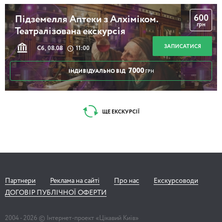
600
Підземелля Аптеки з Алхіміком.
грн
Театралізована екскурсія
ЗАПИСАТИСЯ
Сб, 08.08
11:00
7000
ІНДИВІДУАЛЬНО ВІД
ГРН
ЩЕ ЕКСКУРСІЇ
Партнери
Реклама на сайті
Про нас
Екскурсоводи
ДОГОВІР ПУБЛІЧНОЇ ОФЕРТИ
2004 -
2026
© Інтернет-проект «Цікавий Київ»