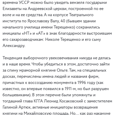
времена УССР можно было увидеть вензеля государыни
Елизаветы на Андреевской церкви, построенной по ее
воле и на ее средства. А на корпусе Театрального
института по Ярославову Валу, 40 (бывшем здании
начального училища имени Терещенко) сохранились
инициалы «НТ» и «АТ» в знак благодарности выстроившим
его сахарозаводчикам: Николе Терещенко и его сыну
Александру.
Тенденция выборочного увековечивания никуда не делась
и в наше время. Чтобы убедиться в этом, достаточно зайти
за спину мраморной княгине Ольге. Там, на специальных
досках, перечислены имена людей и названия фирм,
причастных к воссозданию монумента в 1996 году (как
известно, он впервые появился в 1911-м, но был разрушен
большевиками). В этом перечне были упомянуты и
тогдашний глава КГГА Леонид Косаковский с заместителем
Галиной Артюх, активные инициаторы возвращения
княгини на Михайловскую площадь. Но… как раз накануне