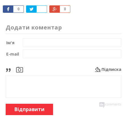
0
0
Додати коментар
Ім'я
E-mail
Підписка
Відправити