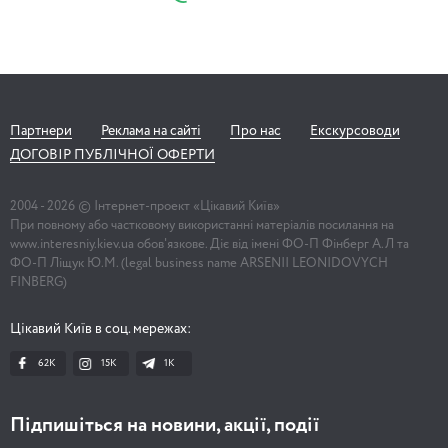
Партнери
Реклама на сайті
Про нас
Екскурсоводи
ДОГОВІР ПУБЛІЧНОЇ ОФЕРТИ
2004 -
2026
© Інтернет-проект «Цікавий Київ»
При повному або частковому використанні матеріалів посилання на
www.interesniy.kiev.ua обов'язкове. Діє від імені ФО-П Фінберг А.Л та
ФО-П Ліщук Ю.М. (legal business name ARSENII LEONIDOVYCH
FINBERG)
Цікавий Київ в соц. мережах:
62K
15K
1К
Підпишіться на новини, акції, події