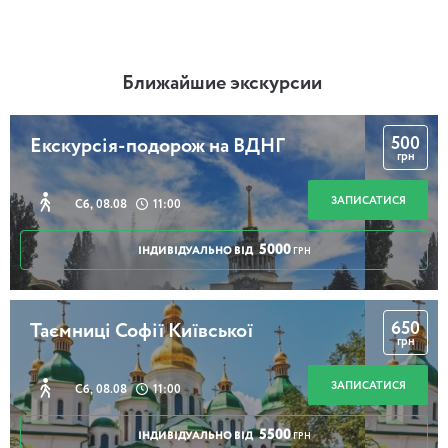
Ближайшие экскурсии
500
Екскурсія-подорож на ВДНГ
грн
ЗАПИСАТИСЯ
Сб, 08.08
11:00
5000
ІНДИВІДУАЛЬНО ВІД
ГРН
650
Таємниці Софії Київської
грн
ЗАПИСАТИСЯ
Сб, 08.08
11:00
5500
ІНДИВІДУАЛЬНО ВІД
ГРН