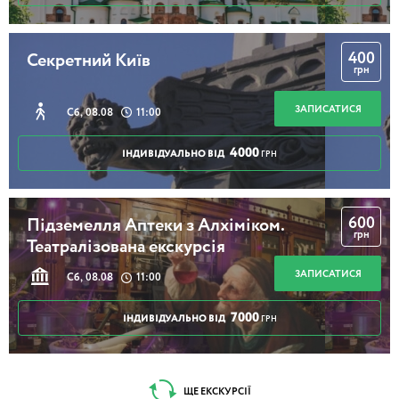
400
Секретний Київ
грн
ЗАПИСАТИСЯ
Сб, 08.08
11:00
4000
ІНДИВІДУАЛЬНО ВІД
ГРН
600
Підземелля Аптеки з Алхіміком.
грн
Театралізована екскурсія
ЗАПИСАТИСЯ
Сб, 08.08
11:00
7000
ІНДИВІДУАЛЬНО ВІД
ГРН
ЩЕ ЕКСКУРСІЇ