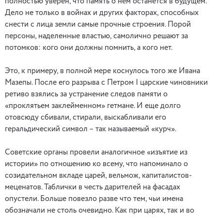
полностью уверен, что память о нем останется в будущем.
Дело не только в войнах и других факторах, способных
снести с лица земли самые прочные строения. Порой
персоны, наделенные властью, самолично решают за
потомков: кого они должны помнить, а кого нет.
Это, к примеру, в полной мере коснулось того же Ивана
Мазепы. После его разрыва с Петром I царские чиновники
ретиво взялись за устранение следов памяти о
«проклятьем заклейменном» гетмане. И еще долго
отовсюду сбивали, стирали, выскабливали его
геральдический символ – так называемый «курч».
Советские органы провели аналогичное «изъятие из
истории» по отношению ко всему, что напоминало о
созидательном вкладе царей, вельмож, капиталистов-
меценатов. Таблички в честь дарителей на фасадах
опустели. Больше повезло разве что тем, чьи имена
обозначали не столь очевидно. Как при царях, так и во