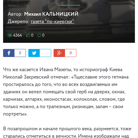
Автор:
Михаил КАЛЬНИЦКИЙ
Джерело:
газета "по-киевски"
4364
0
0
0
0
Что же касается Ивана Мазепы, то историограф Киева
Николай Закревский отмечал: «Тщеславие этого гетмана
простиралось до того, что во всех воздвигаемых им
зданиях он велел помещать свой герб на дверях, окнах,
карнизах, алтарях, иконостасах, колоколах, словом, где
только можно, а по трапезным, ризницам, залам – свои
портреты».
В позапрошлом и начале прошлого века, разумеется, тоже
старались отметиться в вечности. Имена изображали над