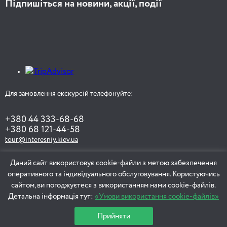
Підпишіться на новини, акції, події
Для замовлення екскурсій телефонуйте:
+380 44 333-68-68
+380 68 121-44-58
tour@interesniy.kiev.ua
Даний сайт використовує cookie-файли з метою забезпечення
оперативного та індивідуального обслуговування. Користуючись
ЗАМОВИТИ ЕКСКУРСІЮ
сайтом, ви погоджуєтеся з використанням нами cookie-файлів.
Детальна інформація тут:
«Умови використання cookie-файлів»
Прийняти