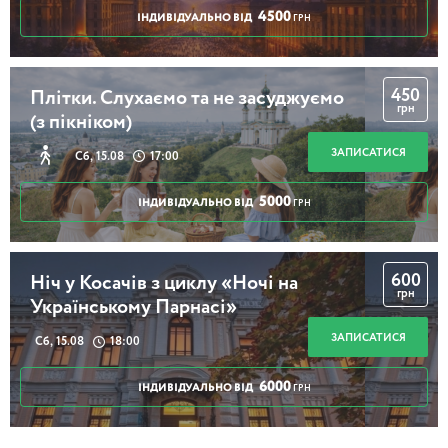
4500
ІНДИВІДУАЛЬНО ВІД
ГРН
450
Плітки. Слухаємо та не засуджуємо
грн
(з пікніком)
ЗАПИСАТИСЯ
Сб, 15.08
17:00
5000
ІНДИВІДУАЛЬНО ВІД
ГРН
600
Ніч у Косачів з циклу «Ночі на
грн
Українському Парнасі»
ЗАПИСАТИСЯ
Сб, 15.08
18:00
6000
ІНДИВІДУАЛЬНО ВІД
ГРН