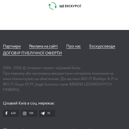
ЩЕ ЕКСКУРСІЇ
Партнери
Реклама на сайті
Про нас
Екскурсоводи
ДОГОВІР ПУБЛІЧНОЇ ОФЕРТИ
2004 -
2026
© Інтернет-проект «Цікавий Київ»
При повному або частковому використанні матеріалів посилання на
www.interesniy.kiev.ua обов'язкове. Діє від імені ФО-П Фінберг А.Л та
ФО-П Ліщук Ю.М. (legal business name ARSENII LEONIDOVYCH
FINBERG)
Цікавий Київ в соц. мережах:
62K
15K
1К