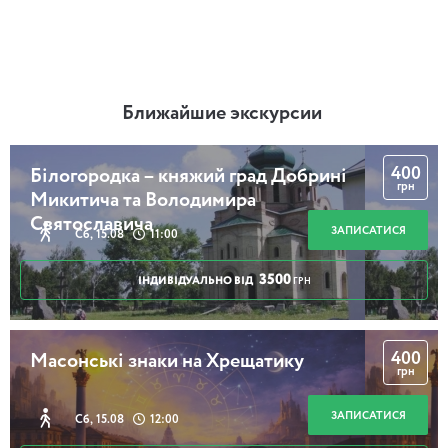
Ближайшие экскурсии
400
Білогородка – княжий град Добрині
грн
Микитича та Володимира
Святославича
ЗАПИСАТИСЯ
Сб, 15.08
11:00
3500
ІНДИВІДУАЛЬНО ВІД
ГРН
400
Масонські знаки на Хрещатику
грн
ЗАПИСАТИСЯ
Сб, 15.08
12:00