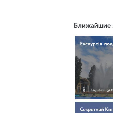
Ближайшие 
Екскурсія-по
Сб, 08.08
1
Секретний Киї