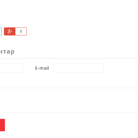
0
нтар
E-mail