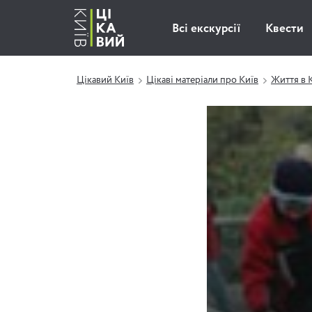
Всі екскурсії
Квести
Цікавий Київ
Цікаві матеріали про Київ
Життя в 