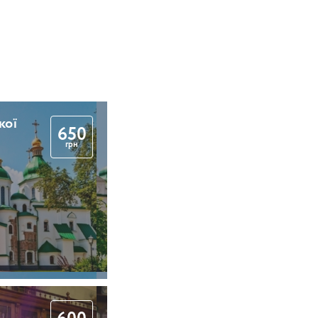
кої
650
грн