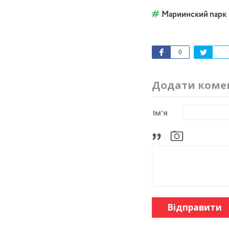
Мариинский парк
0
Додати коме
Ім'я
Відправити