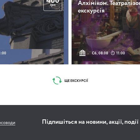
400
Алхіміком. Театралізо
грн
екскурсія
1:00
Сб, 08.08
11:00
ЩЕ ЕКСКУРСІЇ
Підпишіться на новини, акції, події
рсоводи