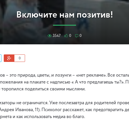
Включите нам позитив!
3547
0
0
0
в – это природа, цветы, и лозунги – «нет рекламе». Все остал
пожелания на плакате с надписью « А что предлагаешь ты?». П
 торопился поделиться своими мыслями.
заторы не ограничатся. Уже послезавтра для родителей пров
. Андрея Иванова, 11). Психолог расскажет, как предотвратить 
рнета и как использовать медиа во благо.