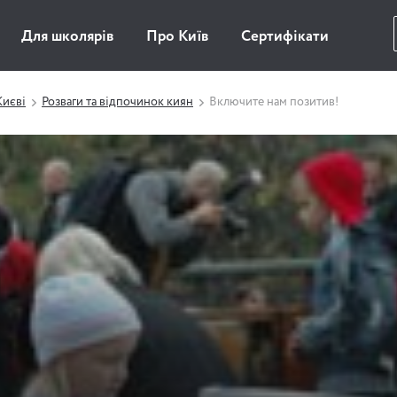
Для школярів
Про Київ
Сертифікати
Києві
Розваги та відпочинок киян
Включите нам позитив!