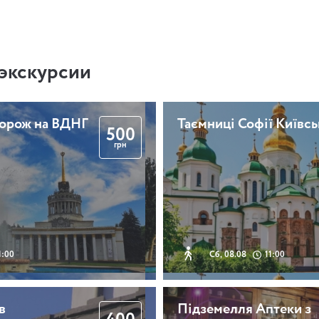
экскурсии
дорож на ВДНГ
Таємниці Софії Київсь
500
грн
1:00
Сб, 08.08
11:00
в
Підземелля Аптеки з