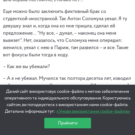
шла борьба постоянно, столько лет…
Еще можно было заключить фиктивный брак со
студенткой-иностранкой. Так Антон Соломуха уехал. Я ту
девушку знал и, когда она ко мне пришла, сделал ей
предложение… “Ну все, – думал, – наконец она меня
вывезет”. Нет, оказалось, что Соломуха меня опередил:
женился, уехал с нею в Париж, там развелся – и все. Такие
вот фокусы были тогда в ходу.
– Как же вы убежали?
– А я не убежал. Мучился так полтора десятка лет, изводил
себя страшно, пока… Кто-то сказал мне: “Иван, не насилуй
Даний сайт використовує cookie-файли з метою забезпечення
свою долю”, и я решил: все, поеду, когда будет можно.
оперативного та індивідуального обслуговування. Користуючись
Когда пришел Горбачев, я ожил, ощутил, что началась
сайтом, ви погоджуєтеся з використанням нами cookie-файлів.
настоящая жизнь. Это для меня уже был рай. Нет хвостов,
Детальна інформація тут:
«Умови використання cookie-файлів»
преследований, говори что хочешь, рисуй как хочешь.
После советского режима это, казалось, уже такая была
Прийняти
свобода, что уже мне и в Советском Союзе стало вроде