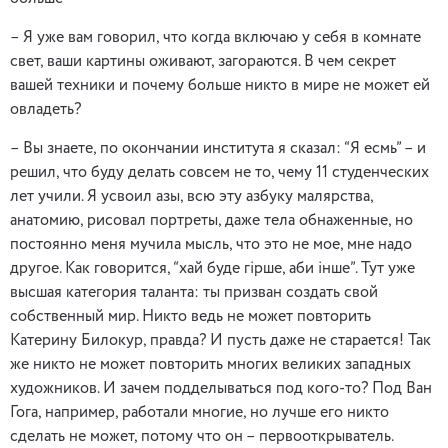
– Я уже вам говорил, что когда включаю у себя в комнате
свет, ваши картины оживают, загораются. В чем секрет
вашей техники и почему больше никто в мире не может ей
овладеть?
– Вы знаете, по окончании института я сказал: “Я есмь” – и
решил, что буду делать совсем не то, чему 11 студенческих
лет учили. Я усвоил азы, всю эту азбуку малярства,
анатомию, рисовал портреты, даже тела обнаженные, но
постоянно меня мучила мысль, что это не мое, мне надо
другое. Как говорится, “хай буде гiрше, аби iнше”. Тут уже
высшая категория таланта: ты призван создать свой
собственный мир. Никто ведь не может повторить
Катерину Билокур, правда? И пусть даже не старается! Так
же никто не может повторить многих великих западных
художников. И зачем подделываться под кого-то? Под Ван
Гога, например, работали многие, но лучше его никто
сделать не может, потому что он – первооткрыватель.