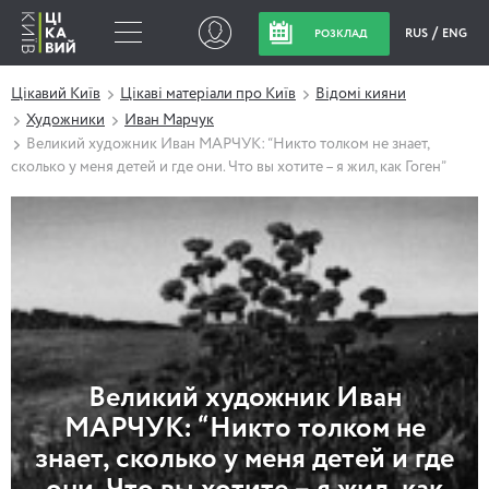
RUS
ENG
РОЗКЛАД
Цікавий Київ
Цікаві матеріали про Київ
Відомі кияни
Художники
Иван Марчук
Великий художник Иван МАРЧУК: “Никто толком не знает,
сколько у меня детей и где они. Что вы хотите – я жил, как Гоген”
Великий художник Иван
МАРЧУК: “Никто толком не
знает, сколько у меня детей и где