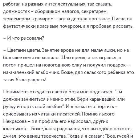
работал на разных интеллектуальных, так сказать,
должностях – сборщиком налогов, секретарем,
землемером, крамаром – вот и держал про запас. Писал он
фантастически красивым почерком, а я пробовал рисовать.
– И что рисовали?
– Цветами цветы. Занятие вроде не для мальчишки, но на
большее меня не хватало. Шло время, я так игрался, а
потом пришел на новогоднюю елку и получил подарок –
ма-а-аленький альбомчик. Боже, для сельского ребенка это
такая была радость!
Понимаете, откуда-то сверху Бозя мне подсказал: “Ты
должен заниматься именно этим. Бери карандашик или
ручку и порть свой альбом”. И я начал его портить –
срисовывать из читанки писателей. Помню лысого
Некрасова – я в профиль его нарисовал, других
классиков… Боже, как я радовался, что выходило похоже,
думал, это венец творчества. Тогда и я сказал: “Все, гусей и