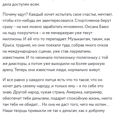
дела доступен всем.
Почему едут? Каждый хочет испытать свое счастье, мечтает,
чтобы кто-нибудь им заинтересовался. Спортсменов берут
сразу – на них можно заработать мгновенно. Оксана Баюл
на льду покрутится – и ее менеджерам уже текут
миллионы. И ей что-то перепадает. Музыкантам, таким, как
Крыса, труднее, но они поехали туда, собрав много очков
на международных сценах, уже став лауреатами,
известными. И то начинали потихоньку-полегоньку с той
же диаспоры, а потом уже выходили на более широкую
арену. Теперь они известные люди, нормально живут.
И все равно у каждого митця есть что-то такое, что он
хочет дать своему народу, и только ему – я по себе это
знаю. Другой народ, чужая страна, Америка, например,
обеспечит тебя деньгами, подарит спокойную жизнь, никто
там тебя не обидит… Но она не даст того, чего мы хотим…
Наши творцы привыкли не так к деньгам, как к доброму