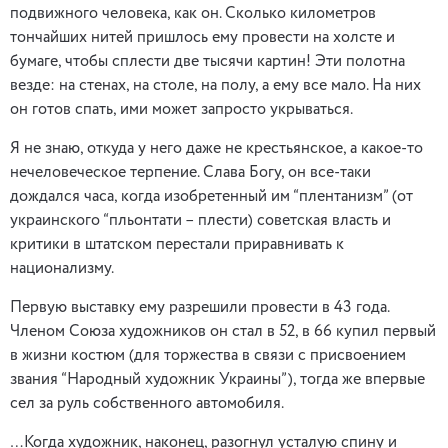
подвижного человека, как он. Сколько километров
тончайших нитей пришлось ему провести на холсте и
бумаге, чтобы сплести две тысячи картин! Эти полотна
везде: на стенах, на столе, на полу, а ему все мало. На них
он готов спать, ими может запросто укрываться.
Я не знаю, откуда у него даже не крестьянское, а какое-то
нечеловеческое терпение. Слава Богу, он все-таки
дождался часа, когда изобретенный им “плентанизм” (от
украинского “пльонтати – плести) советская власть и
критики в штатском перестали приравнивать к
национализму.
Первую выставку ему разрешили провести в 43 года.
Членом Союза художников он стал в 52, в 66 купил первый
в жизни костюм (для торжества в связи с присвоением
звания “Народный художник Украины”), тогда же впервые
сел за руль собственного автомобиля.
…Когда художник, наконец, разогнул усталую спину и