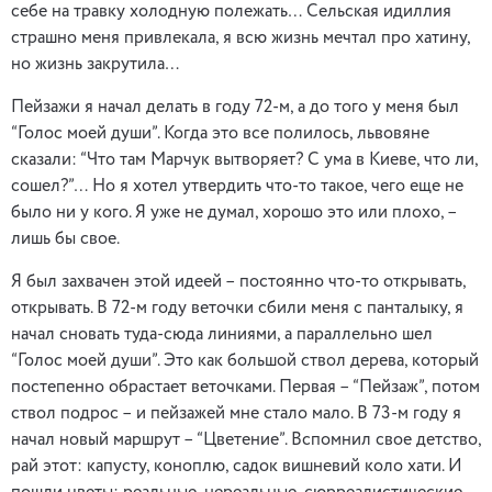
себе на травку холодную полежать… Сельская идиллия
страшно меня привлекала, я всю жизнь мечтал про хатину,
но жизнь закрутила…
Пейзажи я начал делать в году 72-м, а до того у меня был
“Голос моей души”. Когда это все полилось, львовяне
сказали: “Что там Марчук вытворяет? С ума в Киеве, что ли,
сошел?”… Но я хотел утвердить что-то такое, чего еще не
было ни у кого. Я уже не думал, хорошо это или плохо, –
лишь бы свое.
Я был захвачен этой идеей – постоянно что-то открывать,
открывать. В 72-м году веточки сбили меня с панталыку, я
начал сновать туда-сюда линиями, а параллельно шел
“Голос моей души”. Это как большой ствол дерева, который
постепенно обрастает веточками. Первая – “Пейзаж”, потом
ствол подрос – и пейзажей мне стало мало. В 73-м году я
начал новый маршрут – “Цветение”. Вспомнил свое детство,
рай этот: капусту, коноплю, садок вишневий коло хати. И