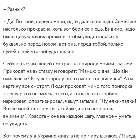
– Разных?
– Да! Вот они, передо мной, идти далеко не надо. Земля же
настолько прекрасна, хоть вот бери ее и ешь. Видимо, надо
было целую жизнь прожить, чтобы увидеть красоту
буквально перед носом: вот она, перед тобой, только
сумей с ней что-нибудь сделать.
Сейчас тысячи людей смотрят на природу моими глазами.
Приходят на выставку и говорят: “Мамцю рiдна! Що вiн
намалював? В ту ж сторону нiхто навiть i не дивився”. А на
картину все смотрят. Люди проходят мимо того пригорка
тысячу раз и не замечают его, а когда я этот горбик
нарисовал, опоэтизировал, чешут затылки: “Ну елки-палки!
Возле моей хаты почти такой же, а я на него ноль
внимания”. Красота – она на каждом шагу, главное – уметь
ее увидеть.
Вот почему я в Украине живу, а не по миру шатаюсь? Я ведь