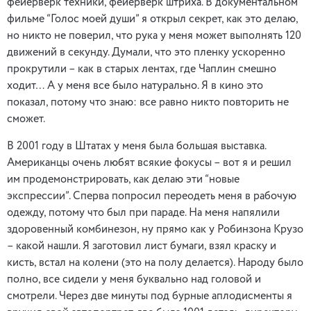
фейерверк техники, фейерверк штриха. В документальном
фильме “Голос моей души” я открыл секрет, как это делаю,
но никто не поверил, что рука у меня может выполнять 120
движений в секунду. Думали, что это пленку ускоренно
прокрутили – как в старых лентах, где Чаплин смешно
ходит… А у меня все было натурально. Я в кино это
показал, потому что знаю: все равно никто повторить не
сможет.
В 2001 году в Штатах у меня была большая выставка.
Американцы очень любят всякие фокусы – вот я и решил
им продемонстрировать, как делаю эти “новые
экспрессии”. Сперва попросил переодеть меня в рабочую
одежду, потому что был при параде. На меня напялили
здоровенный комбинезон, ну прямо как у Робинзона Крузо
– какой нашли. Я заготовил лист бумаги, взял краску и
кисть, встал на колени (это на полу делается). Народу было
полно, все сидели у меня буквально над головой и
смотрели. Через две минуты под бурные аплодисменты я