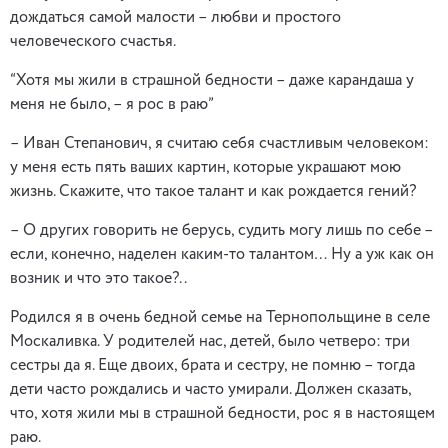
дождаться самой малости – любви и простого
человеческого счастья.
“Хотя мы жили в страшной бедности – даже карандаша у
меня не было, – я рос в раю”
– Иван Степанович, я считаю себя счастливым человеком:
у меня есть пять ваших картин, которые украшают мою
жизнь. Скажите, что такое талант и как рождается гений?
– О других говорить не берусь, судить могу лишь по себе –
если, конечно, наделен каким-то талантом… Ну а уж как он
возник и что это такое?..
Родился я в очень бедной семье на Тернопольщине в селе
Москаливка. У родителей нас, детей, было четверо: три
сестры да я. Еще двоих, брата и сестру, не помню – тогда
дети часто рождались и часто умирали. Должен сказать,
что, хотя жили мы в страшной бедности, рос я в настоящем
раю.