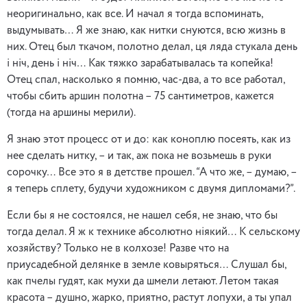
неоригинально, как все. И начал я тогда вспоминать,
выдумывать… Я же знаю, как нитки снуются, всю жизнь в
них. Отец был ткачом, полотно делал, ця ляда стукала день
i нiч, день i нiч… Как тяжко зарабатывалась та копейка!
Отец спал, насколько я помню, час-два, а то все работал,
чтобы сбить аршин полотна – 75 сантиметров, кажется
(тогда на аршины мерили).
Я знаю этот процесс от и до: как коноплю посеять, как из
нее сделать нитку, – и так, аж пока не возьмешь в руки
сорочку… Все это я в детстве прошел. “А что же, – думаю, –
я теперь сплету, будучи художником с двумя дипломами?”.
Если бы я не состоялся, не нашел себя, не знаю, что бы
тогда делал. Я ж к технике абсолютно нiякий… К сельскому
хозяйству? Только не в колхозе! Разве что на
приусадебной делянке в земле ковыряться… Слушал бы,
как пчелы гудят, как мухи да шмели летают. Летом такая
красота – душно, жарко, приятно, растут лопухи, а ты упал