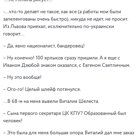
-…не Ленина рисует…
-…что-то делает не такое, как все (а работы мои были
запеленгованы очень быстро), никуда не идет, не просит.
Из Львова приехал, исключительно по-украински
говорит…
– Да, явно националист, бандеровец!
– Ну конечно! 100 ярлыков сразу пришили. А я еще с
Иваном Дзюбой знаком оказался, с Евгеном Светличным.
– Ну это вообще!
– Ого-го! Целый шлейф потянулся.
…В 68-м на меня вывели Виталия Шелеста.
– Сына первого секретаря ЦК КПУ? Образованный был
человек!
– Это была для меня большая опора. Виталий дал мне заказ