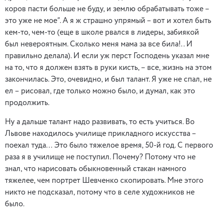
коров пасти больше не буду, и землю обрабатывать тоже –
это уже не мое”. А я ж страшно упрямый – вот и хотел быть
кем-то, чем-то (еще в школе рвался в лидеры, забиякой
был невероятным. Сколько меня мама за все била!.. И
правильно делала). И если уж перст Господень указал мне
на то, что я должен взять в руки кисть, – все, жизнь на этом
закончилась. Это, очевидно, и был талант. Я уже не спал, не
ел – рисовал, где только можно было, и думал, как это
продолжить.
Ну а дальше талант надо развивать, то есть учиться. Во
Львове находилось училище прикладного искусства –
поехал туда… Это было тяжелое время, 50-й год. С первого
раза я в училище не поступил. Почему? Потому что не
знал, что нарисовать обыкновенный стакан намного
тяжелее, чем портрет Шевченко скопировать. Мне этого
никто не подсказал, потому что в селе художников не
было.