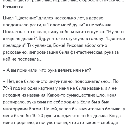
пошли цветы: реальные, нереальные, сюрреалистические…
Розмаїття…
Цикл “Цветение” длился несколько лет, а дерево
продолжало расти, и “Голос моей души” я не забывал.
Поехал как-то в село, сижу собi на загатi и думаю: “Ну чего
я еще не делал?”. Вдруг что-то стукнуло в голову: “Цветные
прелюдии”. Так увлекся, Боже! Рисовал абсолютно
раскованно, импровизация была фантастическая, рука за
ней не поспевала…
– А вы понимали, что рука делает, или нет?
– Нет, все было чисто интуитивно, подсознательно… По
79-й год ни одна картина у меня не была названа, и я не
исходил из названия. Какое-то сумасшествие шло, меня
распирало, рука сама по себе ходила. Если бы я был
многоруким богом Шивой, успел бы значительно больше: у
меня было бы 10-20 рук, и каждая что-то бы делала. Когда
меня прорвало, я почувствовал, что это такое – свобода