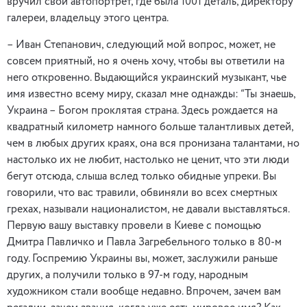
вручил свой автопортрет, где была 1001 деталь, директору
галереи, владельцу этого центра.
– Иван Степанович, следующий мой вопрос, может, не
совсем приятный, но я очень хочу, чтобы вы ответили на
него откровенно. Выдающийся украинский музыкант, чье
имя известно всему миру, сказал мне однажды: “Ты знаешь,
Украина – Богом проклятая страна. Здесь рождается на
квадратный километр намного больше талантливых детей,
чем в любых других краях, она вся пронизана талантами, но
настолько их не любит, настолько не ценит, что эти люди
бегут отсюда, слыша вслед только обидные упреки. Вы
говорили, что вас травили, обвиняли во всех смертных
грехах, называли националистом, не давали выставляться.
Первую вашу выставку провели в Киеве с помощью
Дмитра Павличко и Павла Загребельного только в 80-м
году. Госпремию Украины вы, может, заслужили раньше
других, а получили только в 97-м году, народным
художником стали вообще недавно. Впрочем, зачем вам