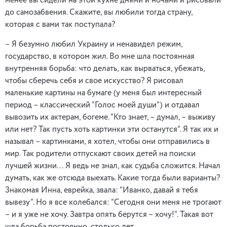
менее вы сидели на этой кухне днями и ночами и рисовали
до самозабвения. Скажите, вы любили тогда страну,
которая с вами так поступала?
– Я безумно любил Украину и ненавидел режим,
государство, в котором жил. Во мне шла постоянная
внутренняя борьба: что делать, как вырваться, убежать,
чтобы сберечь себя и свое искусство? Я рисовал
маленькие картины на бумаге (у меня был интересный
период – классический “Голос моей души”) и отдавал
вывозить их актерам, богеме. “Кто знает, – думал, – выживу
или нет? Так пусть хоть картинки эти останутся”. Я так их и
называл – картинками, я хотел, чтобы они отправились в
мир. Так родители отпускают своих детей на поиски
лучшей жизни… Я ведь не знал, как судьба сложится. Начал
думать, как же отсюда выехать. Какие тогда были варианты?
Знакомая Инна, еврейка, звала: “Иванко, давай я тебя
вывезу”. Но я все колебался: “Сегодня они меня не трогают
– и я уже не хочу. Завтра опять берутся – хочу!”. Такая вот