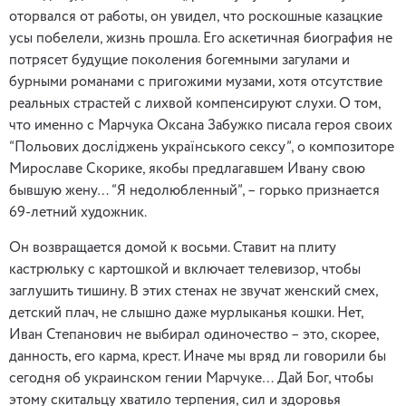
оторвался от работы, он увидел, что роскошные казацкие
усы побелели, жизнь прошла. Его аскетичная биография не
потрясет будущие поколения богемными загулами и
бурными романами с пригожими музами, хотя отсутствие
реальных страстей с лихвой компенсируют слухи. О том,
что именно с Марчука Оксана Забужко писала героя своих
“Польових дослiджень українського сексу”, о композиторе
Мирославе Скорике, якобы предлагавшем Ивану свою
бывшую жену… “Я недолюбленный”, – горько признается
69-летний художник.
Он возвращается домой к восьми. Ставит на плиту
кастрюльку с картошкой и включает телевизор, чтобы
заглушить тишину. В этих стенах не звучат женский смех,
детский плач, не слышно даже мурлыканья кошки. Нет,
Иван Степанович не выбирал одиночество – это, скорее,
данность, его карма, крест. Иначе мы вряд ли говорили бы
сегодня об украинском гении Марчуке… Дай Бог, чтобы
этому скитальцу хватило терпения, сил и здоровья