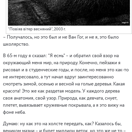
“Повіяв вітер весняний”, 2003 г.
– Получалось, но это был и не Ван Гог, и не я, это было
школярство.
В 65-м году я сказал: “Я есмь” – и обратил свой взор на
окружающий меня мир, на природу. Конечно, пейзажи я
рисовал и в студенческие годы, и после, но меня это как-то
не интересовало, а тут начал вдруг заинтересованно
смотреть зимой, осенью и весной на голые деревья. Какая
красота! Это же как раздетая модель. У каждого дерева
своя анатомия, свой узор. Природа, как девчата, снует,
плетет, вывязывает кружевные покрывала, а я это вижу на
фоне неба.
Думаю: ну как это на холсте передать, как? Казалось бы,
веником мазни – и будет миллион веток, но это же не то –