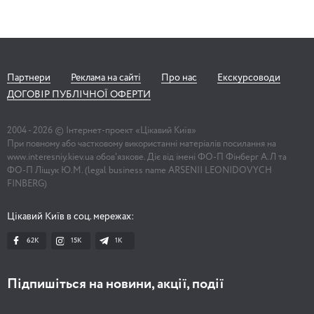
Партнери
Реклама на сайті
Про нас
Екскурсоводи
ДОГОВІР ПУБЛІЧНОЇ ОФЕРТИ
2004 -
2026
© Інтернет-проект «Цікавий Київ»
При повному або частковому використанні матеріалів посилання на
www.interesniy.kiev.ua обов'язкове. Діє від імені ФО-П Фінберг А.Л та
ФО-П Ліщук Ю.М. (legal business name ARSENII LEONIDOVYCH
FINBERG)
Цікавий Київ в соц. мережах:
62K
15K
1К
Підпишіться на новини, акції, події