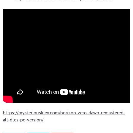
https://mysteriouskiev.com/horizon-zero-dawn-remastered-
all-dlcs-pc-version/