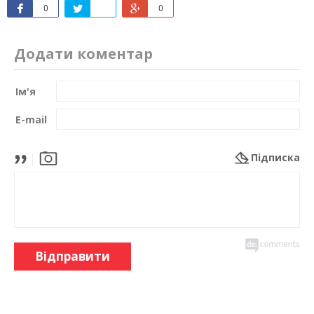
0
0
Додати коментар
Ім'я
E-mail
Підписка
Відправити