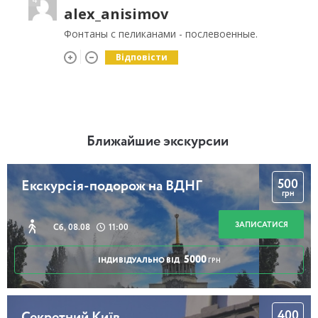
alex_anisimov
Фонтаны с пеликанами - послевоенные.
Відповісти
Ближайшие экскурсии
500
Екскурсія-подорож на ВДНГ
грн
ЗАПИСАТИСЯ
Сб, 08.08
11:00
5000
ІНДИВІДУАЛЬНО ВІД
ГРН
400