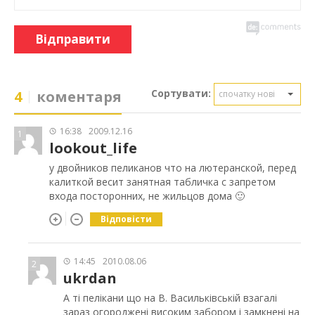
Відправити
Сортувати:
4
коментаря
спочатку нові
16:38
2009.12.16
1
lookout_life
у двойников пеликанов что на лютеранской, перед
калиткой весит занятная табличка с запретом
входа посторонних, не жильцов дома 🙂
Відповісти
14:45
2010.08.06
2
ukrdan
А ті пелікани що на В. Васильківській взагалі
зараз огороджені високим забором і замкнені на