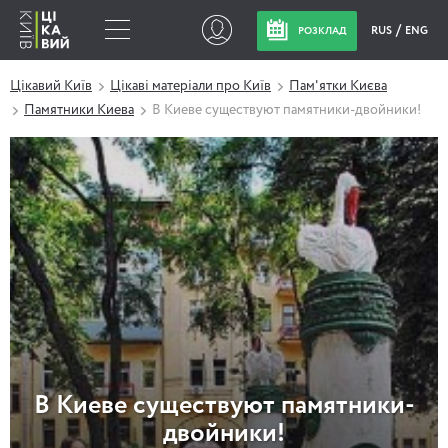
RUS
ENG
РОЗКЛАД
Цікавий Київ
Цікаві матеріали про Київ
Пам'ятки Києва
Памятники Киева
В Киеве существуют памятники-двойники!
В Киеве существуют памятники-
двойники!