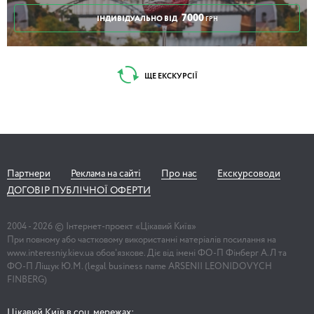
7000
ІНДИВІДУАЛЬНО ВІД
ГРН
ЩЕ ЕКСКУРСІЇ
Партнери
Реклама на сайті
Про нас
Екскурсоводи
ДОГОВІР ПУБЛІЧНОЇ ОФЕРТИ
2004 -
2026
© Інтернет-проект «Цікавий Київ»
При повному або частковому використанні матеріалів посилання на
www.interesniy.kiev.ua обов'язкове. Діє від імені ФО-П Фінберг А.Л та
ФО-П Ліщук Ю.М. (legal business name ARSENII LEONIDOVYCH
FINBERG)
Цікавий Київ в соц. мережах: