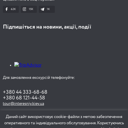
62K
15K
1К
Підпишіться на новини, акції, події
Для замовлення екскурсій телефонуйте:
+380 44 333-68-68
+380 68 121-44-58
tour@interesniy.kiev.ua
Даний сайт використовує cookie-файли з метою забезпечення
оперативного та індивідуального обслуговування. Користуючись
ЗАМОВИТИ ЕКСКУРСІЮ