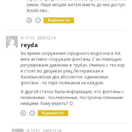
замок. Лише місцеві жителі мають до них доступ.
Жлобство...
Відповісти
11:12
2009.12.16
3
reyda
Во время сооружения городского водогона в ХІХ
веке активно сооружали фонтаны. С их помощью
регулировали давление в трубах. Именно с тех пор
и стоят во двориках улиц Лютеранская и
Васильковская два абсолютно одинаковых
фонтана - по паре пеликанов на каждом.
В другой статье была информация, что фонтаны с
пеликанами - послевоенные, построены пленными
немцами. Кому верить? 🙂
Відповісти
13:21
2009.12.16
4