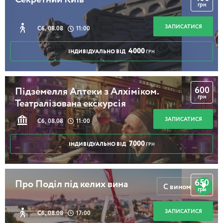
Секретний Київ
грн
ЗАПИСАТИСЯ
Сб, 08.08
11:00
4000
ІНДИВІДУАЛЬНО ВІД
ГРН
600
Підземелля Аптеки з Алхіміком.
грн
Театралізована екскурсія
ЗАПИСАТИСЯ
Сб, 08.08
11:00
7000
ІНДИВІДУАЛЬНО ВІД
ГРН
650
Про Поділ під келих вина
С вином
грн
ЗАПИСАТИСЯ
Сб, 08.08
17:00