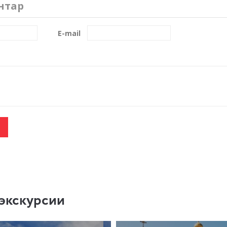
нтар
E-mail
экскурсии