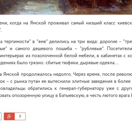
ни, когда на Ямской проживал самый низший класс киевск
.
а терпимости” в “яме” делились на три вида: дорогие – “тр
вые” и самого дешевого пошиба – “рублевые”. Посетител
интерьерах из позолоченной белой мебели, в кабинетах с к
ведениях было грязно: сбитые тюфяки, дырявые одеяла…
на Ямской продолжалось недолго. Через время, после револ
ок – с рынка путан ее вытеснили элитные заведения в боле
мовладельцы обратились к генерал-губернатору уже с друг
вать опозоренную улицу в Батыевскую, в честь лютого врага 
0