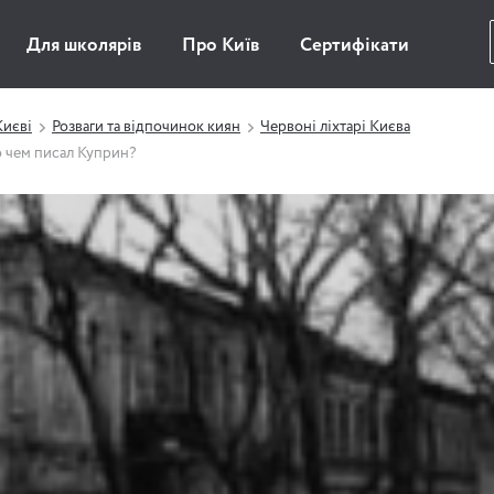
Для школярів
Про Київ
Сертифікати
Києві
Розваги та відпочинок киян
Червоні ліхтарі Києва
о чем писал Куприн?