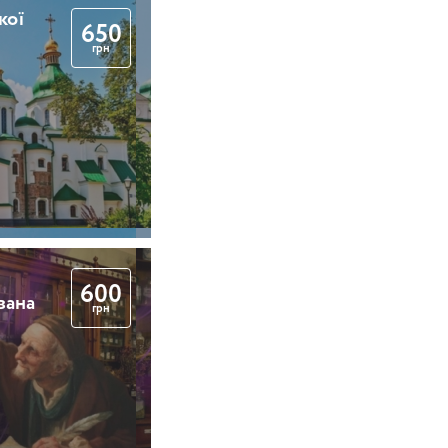
кої
650
грн
600
вана
грн