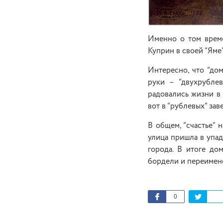
Именно о том време
Куприн в своей “Яме”
Интересно, что “дом
руки – “двухрубле
радовались жизни в 
вот в “рублевых” за
В общем, “счастье” 
улица пришла в упад
города. В итоге до
бордели и переимено
0