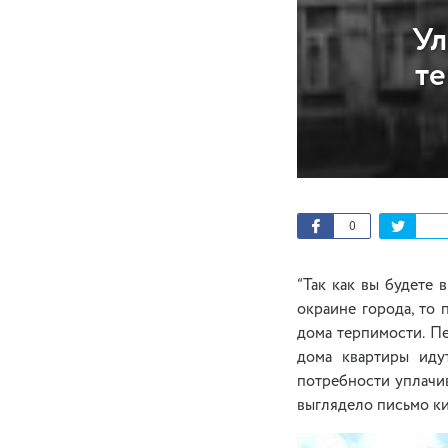
Ул
те
0
“Так как вы будете 
окраине города, то 
дома терпимости. Пе
дома квартиры иду
потребности уплачив
выглядело письмо ки