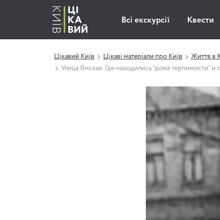
Всі екскурсії
Квести
Цікавий Київ
Цікаві матеріали про Київ
Життя в 
Улица Ямская. Где находились “дома терпимости” и 