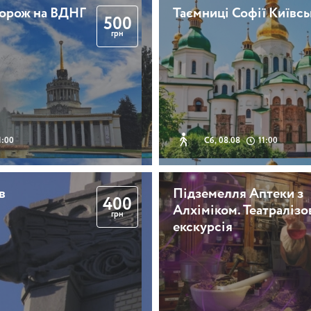
дорож на ВДНГ
Таємниці Софії Київсь
500
грн
1:00
Сб, 08.08
11:00
в
Підземелля Аптеки з
400
Алхіміком. Театралізо
грн
екскурсія