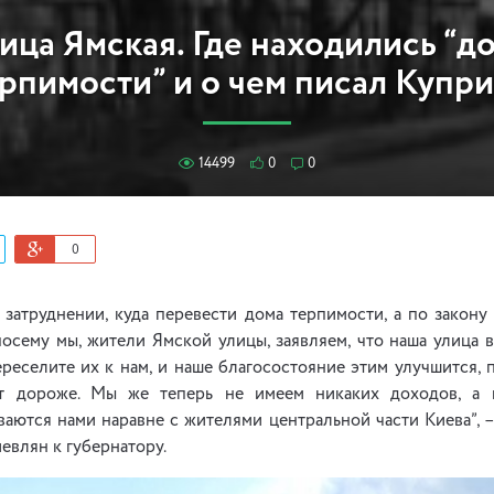
ица Ямская. Где находились “д
рпимости” и о чем писал Купр
14499
0
0
0
в затруднении, куда перевести дома терпимости, а по закон
посему мы, жители Ямской улицы, заявляем, что наша улица
реселите их к нам, и наше благосостояние этим улучшится, 
т дороже. Мы же теперь не имеем никаких доходов, а 
аются нами наравне с жителями центральной части Киева”, 
евлян к губернатору.