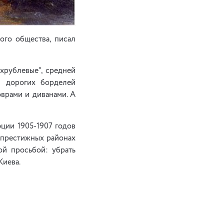
ого общества, писал
ехрублевые”, средней
и дорогих борделей
оврами и диванами. А
юции 1905-1907 годов
е престижных районах
ой просьбой: убрать
Киева.