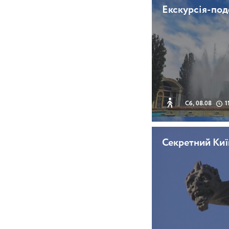
Екскурсія-по
Сб, 08.08
1
Секретний Киї