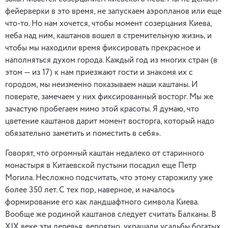
фейерверки в это время, не запускаем аэропланов или еще
что-то. Но нам хочется, чтобы момент созерцания Киева,
неба над ним, каштанов вошел в стремительную жизнь, и
чтобы мы находили время фиксировать прекрасное и
наполняться духом города. Каждый год из многих стран (в
этом — из 17) к нам приезжают гости и знакомя их с
городом, мы неизменно показываем наши каштаны. И
поверьте, замечаем у них фиксированный восторг. Мы же
зачастую пробегаем мимо этой красоты. Я думаю, что
цветение каштанов дарит момент восторга, который надо
обязательно заметить и поместить в себя».
Говорят, что огромный каштан недалеко от старинного
монастыря в Китаевской пустыни посадил еще Петр
Могила. Несложно подсчитать, что этому старожилу уже
более 350 лет. С тех пор, наверное, и началось
формирование его как ландшафтного символа Киева.
Вообще же родиной каштанов следует считать Балканы. В
ХIХ веке эти деревья, вероятно, украшали усадьбы богатых