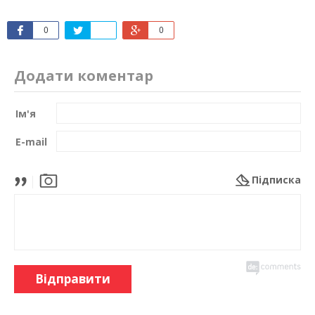
0
0
Додати коментар
Ім'я
E-mail
Підписка
Відправити