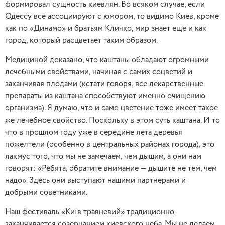
формировал сущность киевлян. Во всяком случае, если
Одессу все ассоциируют с юмором, то видимо Киев, кроме
как по «Динамо» и братьям Кличко, мир знает еще и как
город, который расцветает таким образом.
Медициной доказано, что каштаны обладают огромными
лечебными свойствами, начиная с самих соцветий и
заканчивая плодами (кстати говоря, все лекарственные
препараты из каштана способствуют именно очищению
организма). Я думаю, что и само цветение тоже имеет такое
же лечебное свойство. Поскольку в этом суть каштана. И то
что в прошлом году уже в середине лета деревья
пожелтели (особенно в центральных районах города), это
лакмус того, что мы не замечаем, чем дышим, а они нам
говорят: «Ребята, обратите внимание — дышите не тем, чем
надо». Здесь они выступают нашими партнерами и
добрыми советниками.
Наш фестиваль «Київ травневий» традиционно
заканчивается созерцанием киевского неба. Мы не делаем