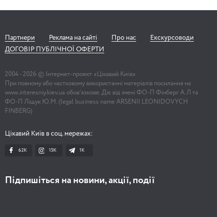
Партнери
Реклама на сайті
Про нас
Екскурсоводи
ДОГОВІР ПУБЛІЧНОЇ ОФЕРТИ
2004 -
2026
© Інтернет-проект «Цікавий Київ»
При повному або частковому використанні матеріалів посилання на
www.interesniy.kiev.ua обов'язкове. Діє від імені ФО-П Фінберг А.Л та
ФО-П Ліщук Ю.М. (legal business name ARSENII LEONIDOVYCH
FINBERG)
Цікавий Київ в соц. мережах:
62K
15K
1К
Підпишіться на новини, акції, події