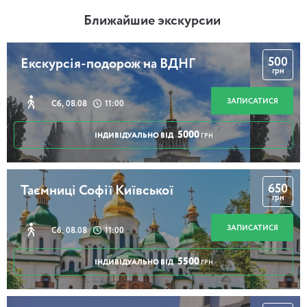
Ближайшие экскурсии
500
Екскурсія-подорож на ВДНГ
грн
ЗАПИСАТИСЯ
Сб, 08.08
11:00
5000
ІНДИВІДУАЛЬНО ВІД
ГРН
650
Таємниці Софії Київської
грн
ЗАПИСАТИСЯ
Сб, 08.08
11:00
5500
ІНДИВІДУАЛЬНО ВІД
ГРН