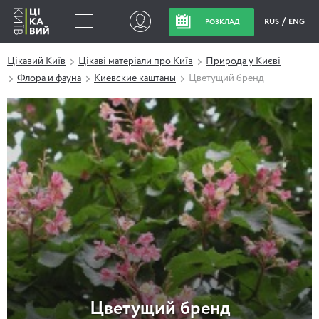
RUS
ENG
РОЗКЛАД
Цікавий Київ
Цікаві матеріали про Київ
Природа у Києві
Флора и фауна
Киевские каштаны
Цветущий бренд
Цветущий бренд