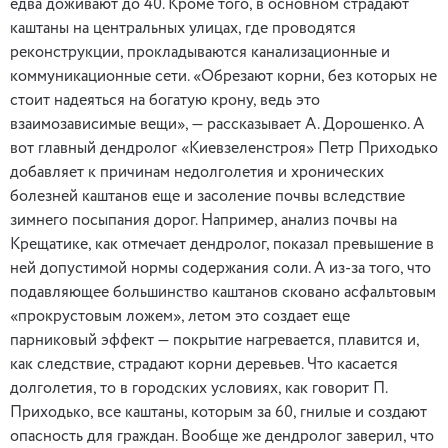
едва доживают до 40. Кроме того, в основном страдают
каштаны на центральных улицах, где проводятся
реконструкции, прокладываются канализационные и
коммуникационные сети. «Обрезают корни, без которых не
стоит надеяться на богатую крону, ведь это
взаимозависимые вещи», — рассказывает А. Дорошенко. А
вот главный дендролог «Киевзеленстроя» Петр Приходько
добавляет к причинам недолголетия и хронических
болезней каштанов еще и засоление почвы вследствие
зимнего посыпания дорог. Например, анализ почвы на
Крещатике, как отмечает дендролог, показал превышение в
ней допустимой нормы содержания соли. А из-за того, что
подавляющее большинство каштанов сковано асфальтовым
«прокрустовым ложем», летом это создает еще
парниковый эффект — покрытие нагревается, плавится и,
как следствие, страдают корни деревьев. Что касается
долголетия, то в городских условиях, как говорит П.
Приходько, все каштаны, которым за 60, гнилые и создают
опасность для граждан. Вообще же дендролог заверил, что