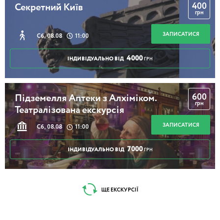
400
Секретний Київ
грн
ЗАПИСАТИСЯ
Сб, 08.08
11:00
4000
ІНДИВІДУАЛЬНО ВІД
ГРН
600
Підземелля Аптеки з Алхіміком.
грн
Театралізована екскурсія
ЗАПИСАТИСЯ
Сб, 08.08
11:00
7000
ІНДИВІДУАЛЬНО ВІД
ГРН
ЩЕ ЕКСКУРСІЇ