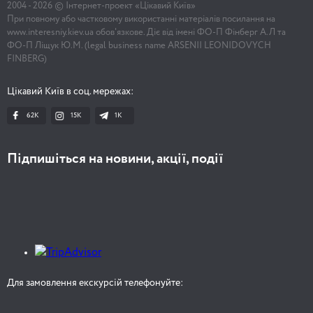
2004 -
2026
© Інтернет-проект «Цікавий Київ»
При повному або частковому використанні матеріалів посилання на
www.interesniy.kiev.ua обов'язкове. Діє від імені ФО-П Фінберг А.Л та
ФО-П Ліщук Ю.М. (legal business name ARSENII LEONIDOVYCH
FINBERG)
Цікавий Київ в соц. мережах:
62K
15K
1К
Підпишіться на новини, акції, події
Для замовлення екскурсій телефонуйте: