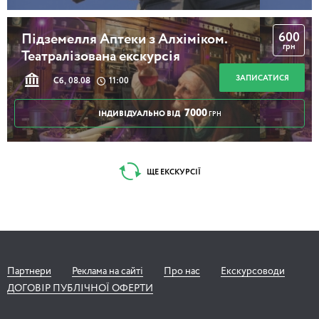
600
Підземелля Аптеки з Алхіміком.
грн
Театралізована екскурсія
ЗАПИСАТИСЯ
Сб, 08.08
11:00
7000
ІНДИВІДУАЛЬНО ВІД
ГРН
ЩЕ ЕКСКУРСІЇ
Партнери
Реклама на сайті
Про нас
Екскурсоводи
ДОГОВІР ПУБЛІЧНОЇ ОФЕРТИ