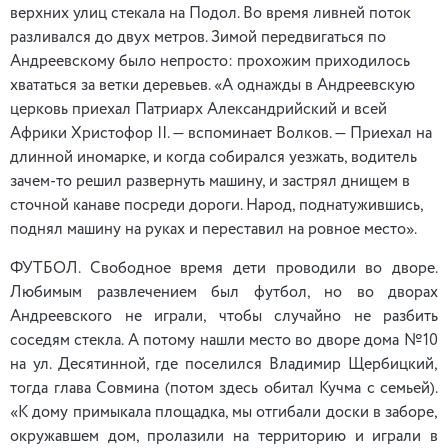
верхних улиц стекала на Подол. Во время ливней поток
разливался до двух метров. Зимой передвигаться по
Андреевскому было непросто: прохожим приходилось
хвататься за ветки деревьев. «А однажды в Андреевскую
церковь приехал Патриарх Александрийский и всей
Африки Христофор II. — вспоминает Волков. — Приехал на
длинной иномарке, и когда собирался уезжать, водитель
зачем-то решил развернуть машину, и застрял днищем в
сточной канаве посреди дороги. Народ, поднатужившись,
поднял машину на руках и переставил на ровное место».
ФУТБОЛ. Свободное время дети проводили во дворе.
Любимым развлечением был футбол, но во дворах
Андреевского не играли, чтобы случайно не разбить
соседям стекла. А потому нашли место во дворе дома №10
на ул. Десятинной, где поселился Владимир Щербицкий,
тогда глава Совмина (потом здесь обитал Кучма с семьей).
«К дому примыкала площадка, мы отгибали доски в заборе,
окружавшем дом, пролазили на территорию и играли в