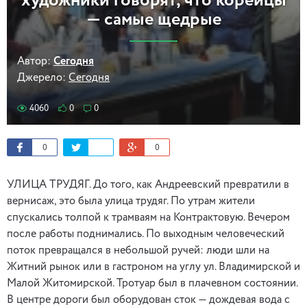
художники говорят, что корейцы
— самые щедрые
Автор:
Сегодня
Джерело:
Сегодня
4060
0
0
0
0
УЛИЦА ТРУДЯГ. До того, как Андреевский превратили в
вернисаж, это была улица трудяг. По утрам жители
спускались толпой к трамваям на Контрактовую. Вечером
после работы поднимались. По выходным человеческий
поток превращался в небольшой ручей: люди шли на
Житний рынок или в гастроном на углу ул. Владимирской и
Малой Житомирской. Тротуар был в плачевном состоянии.
В центре дороги был оборудован сток — дождевая вода с