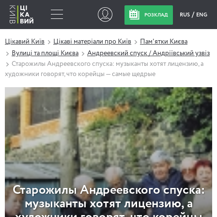
RUS
ENG
РОЗКЛАД
Цікавий Київ
Цікаві матеріали про Київ
Пам'ятки Києва
Вулиці та площі Києва
Андреевский спуск / Андріївський узвіз
Старожилы Андреевского спуска: музыканты хотят лицензию, а
художники говорят, что корейцы — самые щедрые
Старожилы Андреевского спуска:
музыканты хотят лицензию, а