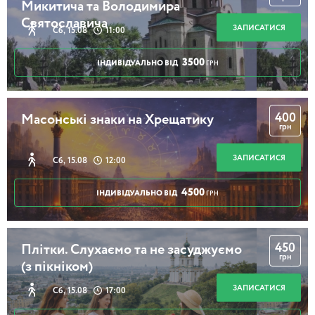
Микитича та Володимира
Святославича
ЗАПИСАТИСЯ
Сб, 15.08
11:00
3500
ІНДИВІДУАЛЬНО ВІД
ГРН
400
Масонські знаки на Хрещатику
грн
ЗАПИСАТИСЯ
Сб, 15.08
12:00
4500
ІНДИВІДУАЛЬНО ВІД
ГРН
450
Плітки. Слухаємо та не засуджуємо
грн
(з пікніком)
ЗАПИСАТИСЯ
Сб, 15.08
17:00