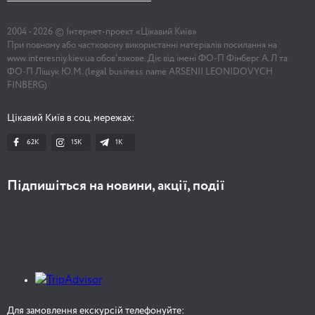
2004 -
2026
© Інтернет-проект «Цікавий Київ»
При повному або частковому використанні матеріалів посилання на
www.interesniy.kiev.ua обов'язкове. Діє від імені ФО-П Фінберг А.Л та
ФО-П Ліщук Ю.М. (legal business name ARSENII LEONIDOVYCH
FINBERG)
Цікавий Київ в соц. мережах:
62K
15K
1К
Підпишіться на новини, акції, події
Для замовлення екскурсій телефонуйте: