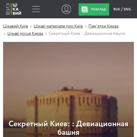
RUS
ENG
РОЗКЛАД
Цікавий Київ
Цікаві матеріали про Київ
Пам'ятки Києва
Цікаві місця Києва
Секретный Киев: : Девиационная башня
Секретный Киев: : Девиационная
башня