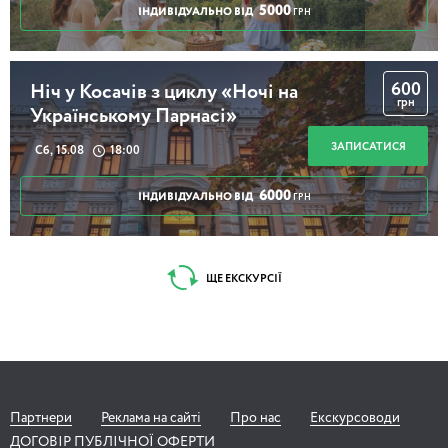
5000
ІНДИВІДУАЛЬНО ВІД
ГРН
600
Ніч у Косачів з циклу «Ночі на
грн
Українському Парнасі»
ЗАПИСАТИСЯ
Сб, 15.08
18:00
6000
ІНДИВІДУАЛЬНО ВІД
ГРН
ЩЕ ЕКСКУРСІЇ
Партнери
Реклама на сайті
Про нас
Екскурсоводи
ДОГОВІР ПУБЛІЧНОЇ ОФЕРТИ