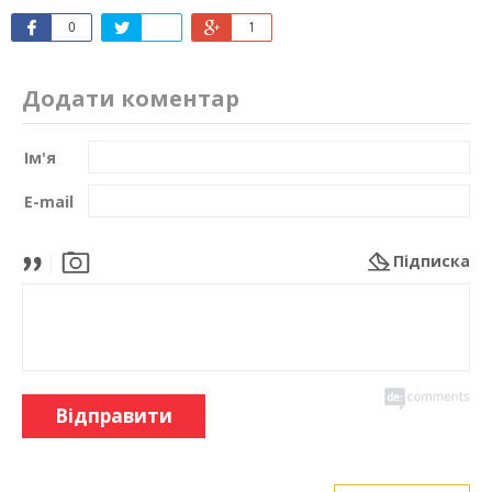
0
1
Додати коментар
Ім'я
E-mail
Підписка
Відправити