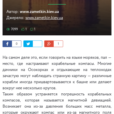
Автор:
www.zametkin.kiev.ua
Джерело:
www.zametkin.kiev.ua
7099
1
1
0
1
На самом деле это, если говорить на языке моряков, пал —
место, где настраивают корабельные компасы. Многие
дачники на Осокорках и отдыхающие на теплоходах
зачастую могут наблюдать странную картину — различные
корабли иногда пришвартовываются к башне или делают
вокруг нее несколько кругов.
Таким образом устраняется погрешность корабельных
компасов, которая называется магнитной девиацией.
Возникает она из-за давления больших масс металла,
которые окружают компас или из-за магнитного поля