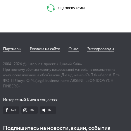
ЕЩЕ ЭКСКУРСИИ
Партнеры
Реклама на сайте
О нас
Экскурсоводы
2004 -
2026
© Інтернет-проект «Цікавий Київ»
При повному або частковому використанні матеріалів посилання на
www.interesniy.kiev.ua обов'язкове. Діє від імені ФО-П Фінберг А.Л та
ФО-П Ліщук Ю.М. (legal business name ARSENII LEONIDOVYCH
FINBERG)
Интересный Киев в соц.сетях:
62K
15K
1К
Подпишитесь на новости, акции, события