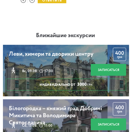
Ответить
Ближайшие экскурсии
400
Леви, химери та дворики центру
грн
ЗАПИСАТЬСЯ
Вс, 09.08
17:00
3000
ИНДИВИДУАЛЬНО ОТ
ГРН
400
Білогородка – княжий град Добрині
грн
Микитича та Володимира
Святославича
ЗАПИСАТЬСЯ
Сб, 15.08
11:00