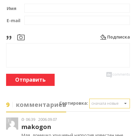
Имя
E-mail
Подписка
Отправить
Сортировка:
9
комментариев
сначала новые
06:39
2006.09.07
1
makogon
Мдя, домишко хрущевый напротив известен мне