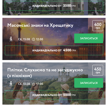
3500
ИНДИВИДУАЛЬНО ОТ
ГРН
400
Масонські знаки на Хрещатику
грн
ЗАПИСАТЬСЯ
Сб, 15.08
12:00
4500
ИНДИВИДУАЛЬНО ОТ
ГРН
450
Плітки. Слухаємо та не засуджуємо
грн
(з пікніком)
ЗАПИСАТЬСЯ
Сб, 15.08
17:00
5000
ИНДИВИДУАЛЬНО ОТ
ГРН