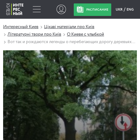
UKR
ENG
РАСПИСАНИЕ
Интересный Киев
Цікаві матеріали про Київ
Літературні твори про Київ
О Киеве с улыбкой
Вот так и рождаются легенды о перебегающих дорогу деревьях…