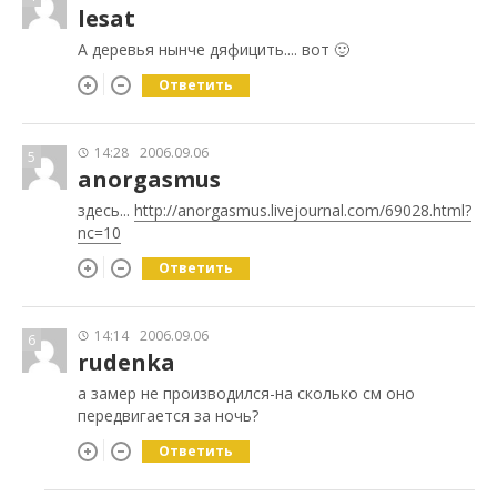
lesat
А деревья нынче дяфицить.... вот 🙂
Ответить
14:28
2006.09.06
5
anorgasmus
здесь...
http://anorgasmus.livejournal.com/6
9028.html?
nc=10
Ответить
14:14
2006.09.06
6
rudenka
а замер не производился-на сколько см оно
передвигается за ночь?
Ответить