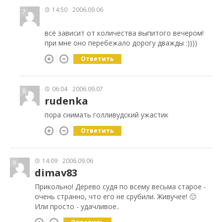
14:50
2006.09.06
7
всё зависит от количества выпитого вечером!
при мне оно перебежало дорогу дважды :))))
Ответить
06:04
2006.09.07
8
rudenka
пора снимать голливудский ужастик
Ответить
14:09
2006.09.06
9
dimav83
Прикольно! Дерево судя по всему весьма старое -
очень странно, что его не срубили. Живучее! 🙂
Или просто - удачливое..