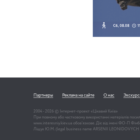
Сб, 08.08
1
Партнеры
Реклама на сайте
О нас
Экскур
2004 -
2026
© Інтернет-проект «Цікавий Київ»
При повному або частковому використанні матеріалів поси
www.interesniy.kiev.ua обов'язкове. Діє від імені ФО-П Фі
Ліщук Ю.М. (legal business name ARSENII LEONIDOVYCH