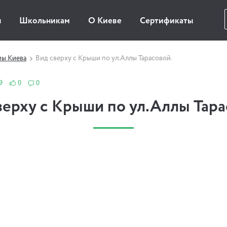
ы
Школьникам
О Киеве
Сертификаты
мы Киева
Вид сверху с Крыши по ул.Аллы Тарасовой.
9
0
0
верху с Крыши по ул.Аллы Тара