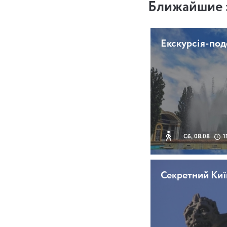
Ближайшие 
Екскурсія-по
Сб, 08.08
1
Секретний Киї