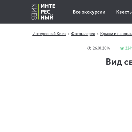
Все экскурсии
Квест
Интересный Киев
Фотогалерея
Крыши и панора
26.01.2014
224
Вид с