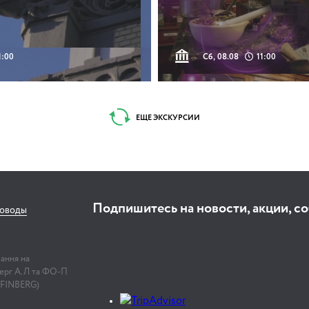
1:00
Сб, 08.08
11:00
ЕЩЕ ЭКСКУРСИИ
Подпишитесь на новости, акции, с
соводы
лання на
нберг А.Л та ФО-П
 FINBERG)