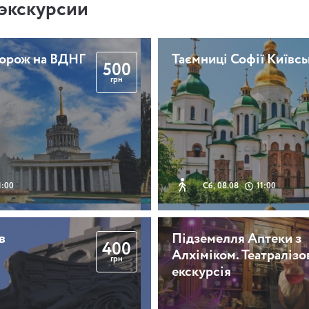
экскурсии
дорож на ВДНГ
Таємниці Софії Київсь
500
грн
1:00
Сб, 08.08
11:00
в
Підземелля Аптеки з
400
Алхіміком. Театралізо
грн
екскурсія