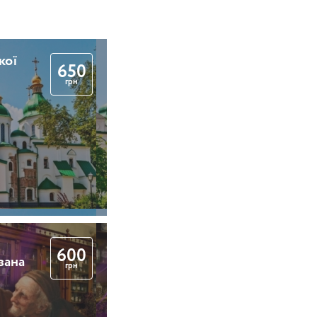
кої
650
грн
600
вана
грн