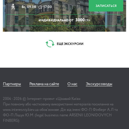
ЗАПИСАТЬСЯ
Вс, 09.08
17:00
3000
ИНДИВИДУАЛЬНО ОТ
ГРН
ЕЩЕ ЭКСКУРСИИ
Партнеры
Реклама на сайте
О нас
Экскурсоводы
2004 -
2026
© Інтернет-проект «Цікавий Київ»
При повному або частковому використанні матеріалів посилання на
www.interesniy.kiev.ua обов'язкове. Діє від імені ФО-П Фінберг А.Л та
ФО-П Ліщук Ю.М. (legal business name ARSENII LEONIDOVYCH
FINBERG)