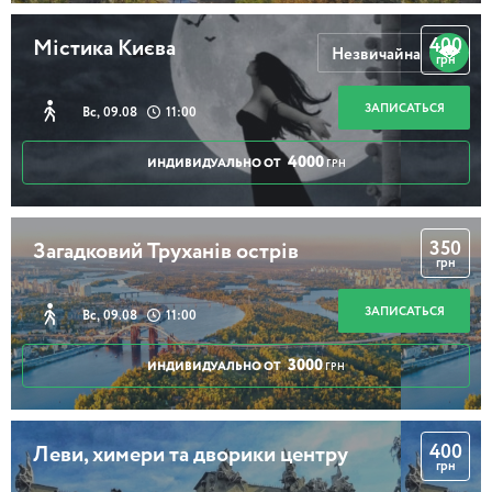
400
Містика Києва
Незвичайна
грн
ЗАПИСАТЬСЯ
Вс, 09.08
11:00
4000
ИНДИВИДУАЛЬНО ОТ
ГРН
350
Загадковий Труханів острів
грн
ЗАПИСАТЬСЯ
Вс, 09.08
11:00
3000
ИНДИВИДУАЛЬНО ОТ
ГРН
400
Леви, химери та дворики центру
грн