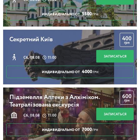
5500
ИНДИВИДУАЛЬНО ОТ
ГРН
400
Секретний Київ
грн
ЗАПИСАТЬСЯ
Сб, 08.08
11:00
4000
ИНДИВИДУАЛЬНО ОТ
ГРН
600
Підземелля Аптеки з Алхіміком.
грн
Театралізована екскурсія
ЗАПИСАТЬСЯ
Сб, 08.08
11:00
7000
ИНДИВИДУАЛЬНО ОТ
ГРН