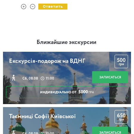
Ответить
Ближайшие экскурсии
500
Екскурсія-подорож на ВДНГ
грн
ЗАПИСАТЬСЯ
Сб, 08.08
11:00
5000
ИНДИВИДУАЛЬНО ОТ
ГРН
650
Таємниці Софії Київської
грн
ЗАПИСАТЬСЯ
Сб, 08.08
11:00