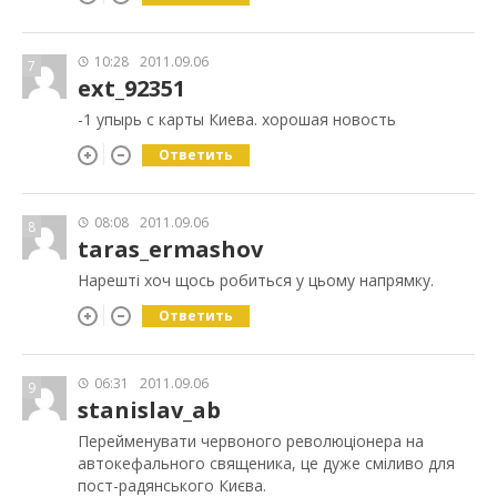
10:28
2011.09.06
7
ext_92351
-1 упырь с карты Киева. хорошая новость
Ответить
08:08
2011.09.06
8
taras_ermashov
Нарешті хоч щось робиться у цьому напрямку.
Ответить
06:31
2011.09.06
9
stanislav_ab
Перейменувати червоного революціонера на
автокефального священика, це дуже сміливо для
пост-радянського Києва.