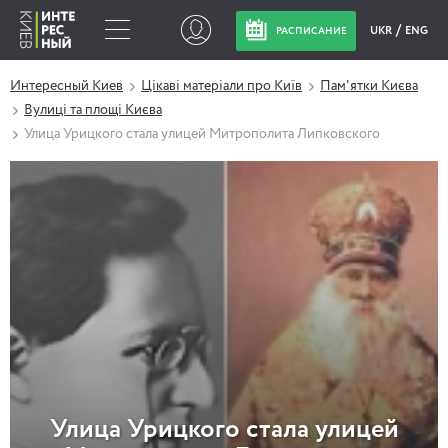
UKR
ENG
РАСПИСАНИЕ
Интересный Киев
Цікаві матеріали про Київ
Пам'ятки Києва
Вулиці та площі Києва
Улица Урицкого стала улицей Митрополита Липковского
Улица Урицкого стала улицей