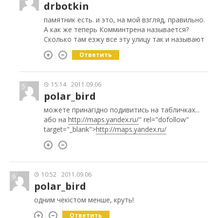
drbotkin
памятник есть. и это, на мой взгляд, правильно.
А как же теперь Комминтрена называется?
Сколько там езжу все эту улицу так и называют
Ответить
15:14
2011.09.06
5
polar_bird
можете принагідно подивитись на табличках...
або на
http://maps.yandex.ru/
" rel="dofollow"
target="_blank">
http://maps.yandex.ru/
10:52
2011.09.06
6
polar_bird
одним чекістом менше, круть!
Ответить