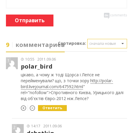
Отправить
Сортировка:
9
комментариев
сначала новые
10:55
2011.09.06
1
polar_bird
цікаво, а чому ж тоді Щорса і Лепсе не
перейменували? що, з точки зору
http://polar-
bird.livejournal.com/647592.html
"
rel="nofollow">Спротивного Києва, Урицького далі
від об'єктів Євро-2012 ніж Лепсе?
Ответить
14:17
2011.09.06
2