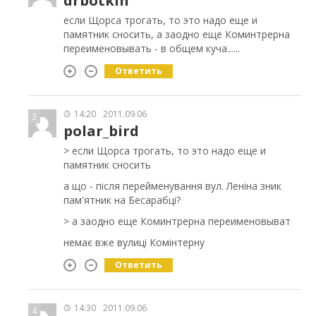
drbotkin
если Щорса трогать, то это надо еще и
памятник сносить, а заодно еще Коминтрерна
переименовывать - в общем куча......
Ответить
14:20
2011.09.06
3
polar_bird
> если Щорса трогать, то это надо еще и
памятник сносить
а що - після перейменування вул. Леніна зник
пам'ятник на Бесарабці?
> а заодно еще Коминтрерна переименовыват
немає вже вулиці Комінтерну
Ответить
14:30
2011.09.06
4