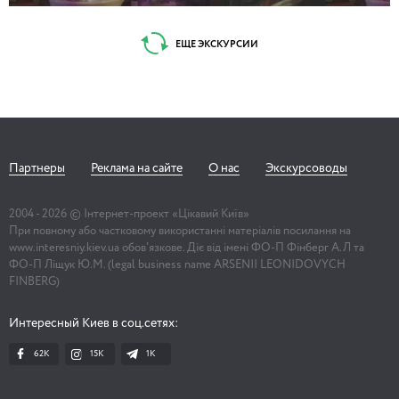
ЕЩЕ ЭКСКУРСИИ
Партнеры
Реклама на сайте
О нас
Экскурсоводы
2004 -
2026
© Інтернет-проект «Цікавий Київ»
При повному або частковому використанні матеріалів посилання на
www.interesniy.kiev.ua обов'язкове. Діє від імені ФО-П Фінберг А.Л та
ФО-П Ліщук Ю.М. (legal business name ARSENII LEONIDOVYCH
FINBERG)
Интересный Киев в соц.сетях:
62K
15K
1К