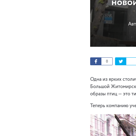
новой
Авт
0
Одна из ярких столи
Большой Житомирско
образы птиц — это т
Теперь компанию уч