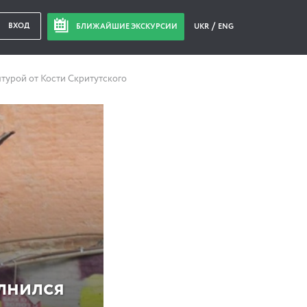
ВХОД
БЛИЖАЙШИЕ ЭКСКУРСИИ
UKR
ENG
турой от Кости Скритутского
лнился