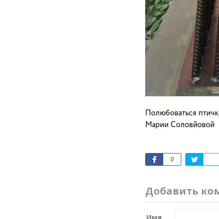
Полюбоваться птичк
Марии Соловйовой
0
Добавить ко
Имя