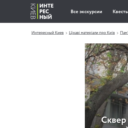
Все экскурсии
Квест
Интересный Киев
Цікаві матеріали про Київ
Пам'
Сквер