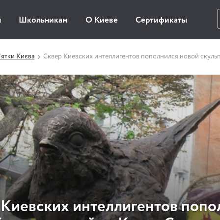
ы
Школьникам
О Киеве
Сертификаты
ятки Києва
Сквер Киевских интеллигентов пополнился новой скульп
 Киевских интеллигентов попо