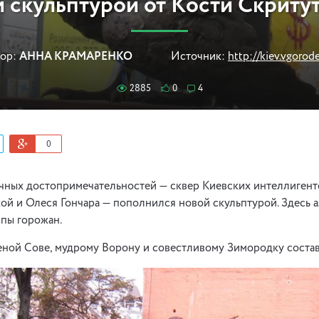
 скульптурой от Кости Скриту
ор:
АННА КРАМАРЕНКО
Источник:
http://kiev.vgorode
2885
0
4
0
чных достопримечательностей — сквер Киевских интеллигенто
й и Олеся Гончара — пополнился новой скульптурой. Здесь 
ипы горожан.
еной Сове, мудрому Ворону и совестливому Зимородку состав