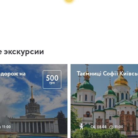
 экскурсии
одорож на
Таємниці Софії Київсь
500
грн
11:00
Сб, 08.08
11:00