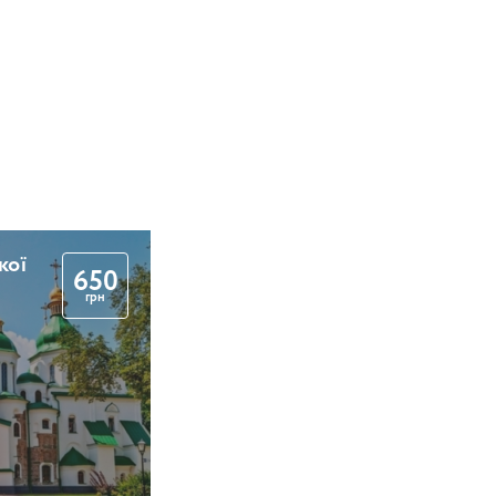
кої
650
грн