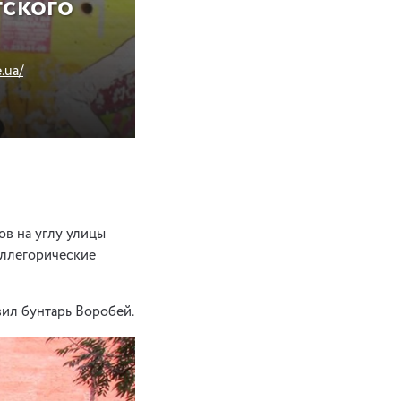
тского
.ua/
в на углу улицы
аллегорические
ил бунтарь Воробей.