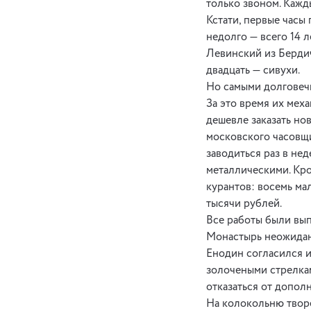
только звоном. Кажд
Кстати, первые часы
недолго — всего 14 
Левинский из Бердич
двадцать — сивухи.
Но самыми долговечн
За это время их мех
дешевле заказать но
московского часовщи
заводиться раз в нед
металлическими. Кро
курантов: восемь мал
тысячи рублей.
Все работы были вып
Монастырь неожидан
Енодин согласился и
золочеными стрелкам
отказаться от допол
На колокольню творе