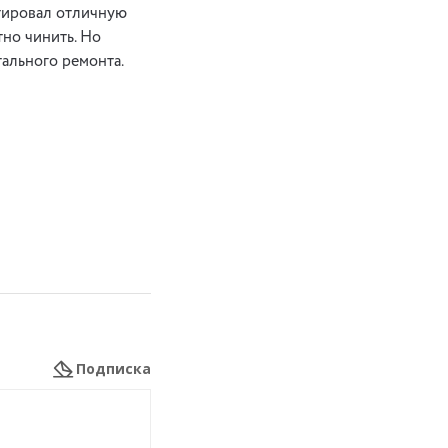
нтировал отличную
тно чинить. Но
тального ремонта.
Подписка