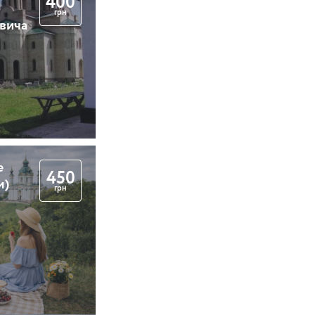
400
грн
вича
е
450
м)
грн