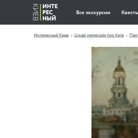
Все экскурсии
Квест
Интересный Киев
Цікаві матеріали про Київ
Пам'