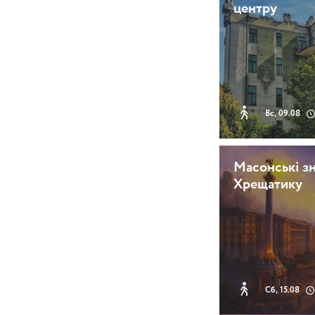
центру
Вс, 09.08
Масонські зн
Хрещатику
Сб, 15.08