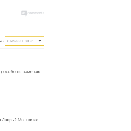
а:
сначала новые
яц особо не замечаю
и Лавры? Мы так их