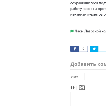
сохранившегося подъ
работу часов на про
механизм курантов о
Часы Лаврской к
0
Добавить ко
Имя