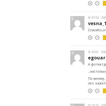
07:52
200
3
vesna_
Спасибо,о
20:51
200
4
egouar
А фотки где
...настоль
По-моему, 
лет, кажетс
15:32
200