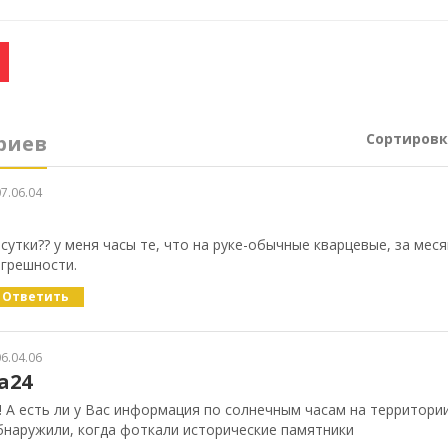
Сортировк
риев
7.06.04
 сутки?? у меня часы те, что на руке-обычные кварцевые, за мес
огрешности.
Ответить
6.04.06
a24
 А есть ли у Вас информация по солнечным часам на территори
бнаружили, когда фоткали исторические памятники