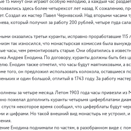
ые 15 минут они играют особую мелодию, а каждый час раздает
 появились здесь более четырехсот лет назад. К сожалению, 
лет. Создал их мастер Павел Чернявский. Над вторыми часами 
ева, который получил за работу 200 рублей, четыре пуда сала,
ыми оказались третьи куранты, исправно проработавшие 115 л
анизм так износился, что монастырская комиссия была вынужд
вые часы, чем ремонтировать старые. Они обратились в извес
ка Андрея Енодина. По договору, куранты должны быть без ц
елю. Енодин также отметил, что часы будут маятниковыми, а вс
ме того, он предложил использовать колокола, оставшиеся п
еньких и один большой, отлитый в 1743 году. За работу масте
олнены за четыре месяца. Летом 1903 года часы привезли из 
но пожелал дополнить куранты четырьмя циферблатами диаме
 спустя некоторое время сообщил, что циферблаты будут черн
и и цифрами. Но такой внешний вид монастырь не устроил, 
нения.
ние Енодина поднимали по частям, в разобранном виде с по