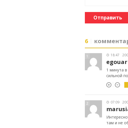
Отправить
6
коммента
18:47
200
1
egouar
1 минута в
сильной п
07:09
200
2
marusi
Интересно!
там и не о