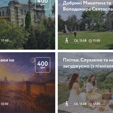
400
Добрині Микитича та
грн
Володимира Святосла
17:00
Сб, 15.08
11:00
аки на
Плітки. Слухаємо та н
400
засуджуємо (з пікніко
грн
12:00
Сб, 15.08
17:00