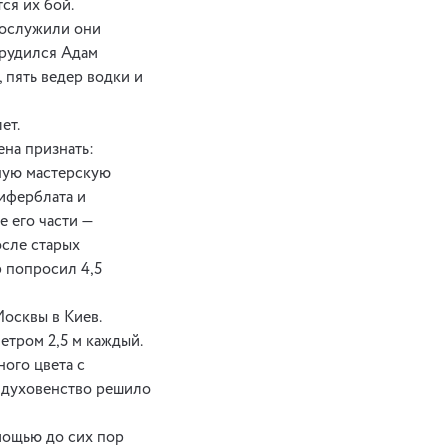
ся их бой.
прослужили они
трудился Адам
 пять ведер водки и
ет.
ена признать:
тную мастерскую
иферблата и
е его части —
осле старых
р попросил 4,5
Москвы в Киев.
тром 2,5 м каждый.
ого цвета с
и духовенство решило
мощью до сих пор