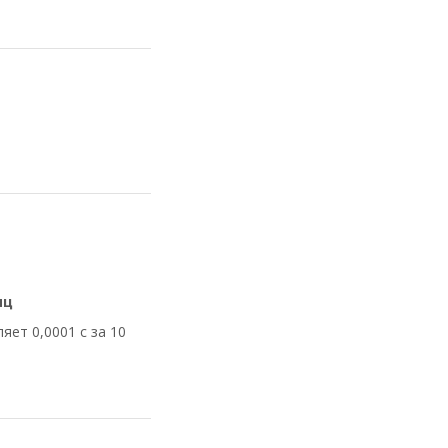
яц
яет 0,0001 с за 10