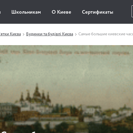
ы
Школьникам
О Киеве
Сертификаты
ятки Києва
Будинки та будівлі Києва
Самые большие киевские час