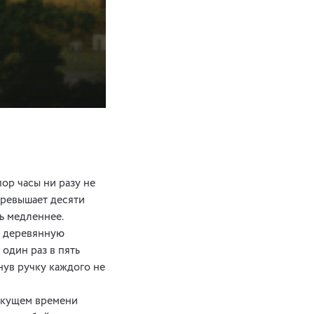
ор часы ни разу не
превышает десяти
ть медленнее.
ю деревянную
 один раз в пять
нув ручку каждого не
екущем времени