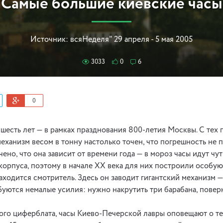
Самые большие киевские часы
Источник:
всяНеделя" 29 апреля - 5 мая 2005
3033
0
6
0
шесть лет — в рамках празднования 800-летия Москвы. С тех п
еханизм весом в тонну настолько точен, что погрешность не 
чено, что она зависит от времени года — в мороз часы идут чу
 корпуса, поэтому в начале XX века для них построили особу
аходится смотритель. Здесь он заводит гигантский механизм —
ебуются немалые усилия: нужно накрутить три барабана, повер
ого циферблата, часы Киево-Печерской лавры оповещают о т