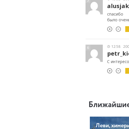
5
alusja
спасибо
было очен
12:58
200
6
petr_ki
С интересо
Ближайшие
Леви, химери