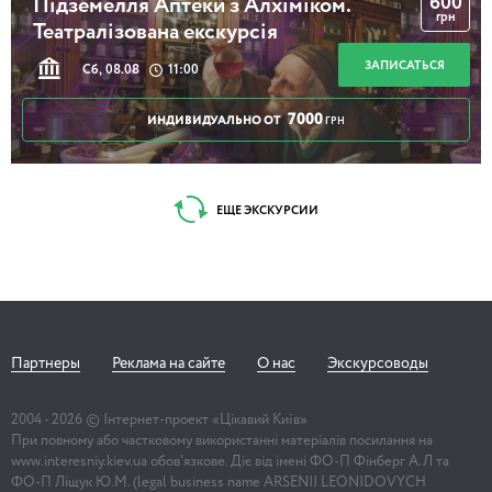
600
Підземелля Аптеки з Алхіміком.
грн
Театралізована екскурсія
ЗАПИСАТЬСЯ
Сб, 08.08
11:00
7000
ИНДИВИДУАЛЬНО ОТ
ГРН
ЕЩЕ ЭКСКУРСИИ
Партнеры
Реклама на сайте
О нас
Экскурсоводы
2004 -
2026
© Інтернет-проект «Цікавий Київ»
При повному або частковому використанні матеріалів посилання на
www.interesniy.kiev.ua обов'язкове. Діє від імені ФО-П Фінберг А.Л та
ФО-П Ліщук Ю.М. (legal business name ARSENII LEONIDOVYCH