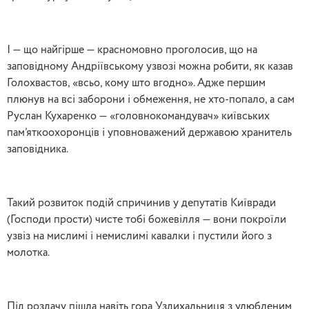
І — що найгірше — красномовно проголосив, що на
заповідному Андріївському узвозі можна робити, як казав
Голохвастов, «всьо, кому што вгодно». Адже першим
плюнув на всі заборони і обмеження, не хто-попало, а сам
Руслан Кухаренко — «головнокомандувач» київських
пам’яткоохоронців і уповноважений державою хранитель
заповідника.
Такий розвиток подій спричинив у депутатів Київради
(Господи прости) чисте тобі божевілля — вони покроїли
узвіз на мислимі і немислимі кавалки і пустили його з
молотка.
Під роздачу пішла навіть гора Уздихальниця з улюбленим