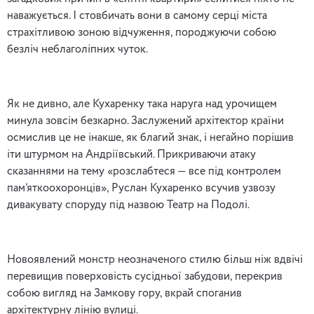
наважується. І стовбичать вони в самому серці міста
страхітливою зоною відчуження, породжуючи собою
безліч неблаголіпних чуток.
Як не дивно, але Кухаренку така наруга над урочищем
минула зовсім безкарно. Заслужений архітектор країни
осмислив це не інакше, як благий знак, і негайно порішив
іти штурмом на Андріївський. Прикриваючи атаку
сказаннями на тему «розслабтеся — все під контролем
пам’яткоохоронців», Руслан Кухаренко всучив узвозу
дивакувату споруду під назвою Театр на Подолі.
Новоявлений монстр неозначеного стилю більш ніж вдвічі
перевищив поверховість сусідньої забудови, перекрив
собою вигляд на Замкову гору, вкрай споганив
архітектурну лінію вулиці.