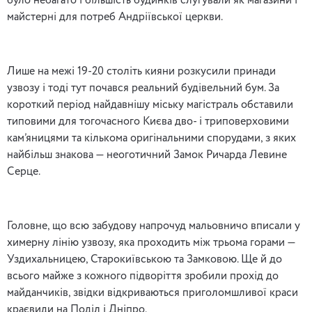
було небагато і більшість будинків слугували як магазини і
майстерні для потреб Андріївської церкви.
Лише на межі 19-20 століть кияни розкусили принади
узвозу і тоді тут почався реальний будівельний бум. За
короткий період найдавнішу міську магістраль обставили
типовими для тогочасного Києва дво- і триповерховими
кам’яницями та кількома оригінальними спорудами, з яких
найбільш знакова — неоготичний Замок Ричарда Левине
Серце.
Головне, що всю забудову напрочуд мальовничо вписали у
химерну лінію узвозу, яка проходить між трьома горами —
Уздихальницею, Старокиївською та Замковою. Ще й до
всього майже з кожного підворіття зробили прохід до
майданчиків, звідки відкриваються приголомшливої краси
краєвиди на Поділ і Дніпро.