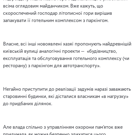
всіма оглядовим майданчиком. Вже кажуть, що
скороспечений господар літописної гори вирішив
запакувати її готельним комплексом з паркінгом.
Власне, всі інші новоявлені хазяї пропонують найдревнішій
київській вулиці аналогічні проекти — «будівництво,
експлуатація та обслуговування готельного комплексу (чи
ресторану) з паркінгом для автотранспорту».
Негайно приступити до реалізації задумів наразі заважають
старовинні будинки, які дісталися власникам «в нагрузку»
до придбаних ділянок.
Але влада спільно з управлінням охорони пам’яток вже
придумала, як можна безпечно здихатися цього