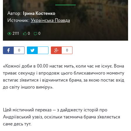
Автор:
Ірина Костенко
Источник:
Українська Правда
2111
0
0
0
0
«Кожної доби в 00.00 настає мить, коли час не існує. Вона
триває секунду і впродовж цього блискавичного моменту
встигає з’явитися і відчинитися брама, за якою постає вхід
до світу іншого виміру».
Цей містичний переказ — з дайджесту історій про
Андріївський узвіз, оскільки таємнича брама з’являється
саме десь тут.