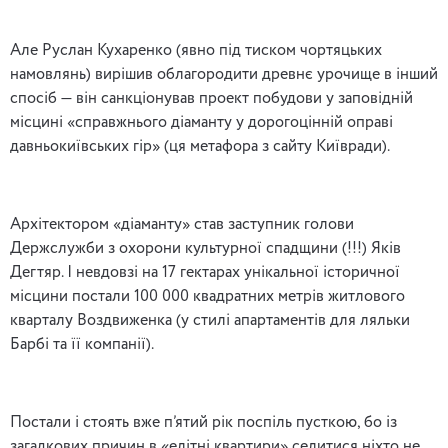
Але Руслан Кухаренко (явно під тиском чортяцьких
намовлянь) вирішив облагородити древнє урочище в інший
спосіб — він санкціонував проект побудови у заповідній
місцині «справжнього діаманту у дорогоцінній оправі
давньокиївських гір» (ця метафора з сайту Київради).
Архітектором «діаманту» став заступник голови
Держслужби з охорони культурної спадщини (!!!) Яків
Дегтяр. І невдовзі на 17 гектарах унікальної історичної
місцини постали 100 000 квадратних метрів житлового
кварталу Воздвиженка (у стилі апартаментів для ляльки
Барбі та її компанії).
Постали і стоять вже п’ятий рік поспіль пусткою, бо із
загадкових причин в «елітні квартири» селитися ніхто не