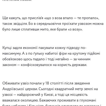
Ще кажуть, що прислів’я «що з воза впало — те пропало»,
також звідціля. Бо в середньовіччя проїхати узвозом можна
було лише сплативши мито, яке брали «з возу».
Купці задля економії пакували кожну підводу по-
максимуму. А з по ґульку набитої фіри на крутому підйомі
обов’язково щось падало і тоді негайно — за чинним
законом — конфісковувалося на користь держави.
Обживати узвіз почали у 18 столітті після зведення
Андріївської церкви. Сьогодні квадратний метр землі на
узвозі — найдорожчий у Києві, а тоді ця місцевість
вважалася околицею. Бажаючих проживати в глухомані