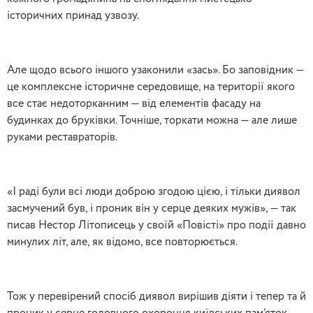
історичних принад узвозу.
Але щодо всього іншого узаконили «зась». Бо заповідник —
це комплексне історичне середовище, на території якого
все стає недоторканним — від елементів фасаду на
будинках до бруківки. Точніше, торкати можна — але лише
руками реставраторів.
«І раді були всі люди доброю згодою цією, і тільки диявол
засмучений був, і проник він у серце деяких мужів», — так
писав Нестор Літописець у своїй «Повісті» про події давно
минулих літ, але, як відомо, все повторюється.
Тож у перевірений спосіб диявол вирішив діяти і тепер та й