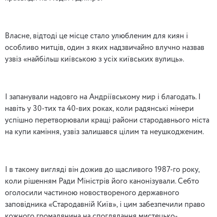
Власне, відтоді це місце стало улюбленим для киян і
особливо митців, один з яких надзвичайно влучно назвав
узвіз «найбільш київською з усіх київських вулиць».
І запанували надовго на Андріївському мир і благодать. І
навіть у 30-тих та 40-вих роках, коли радянські мінери
успішно перетворювали кращі райони стародавнього міста
на купи каміння, узвіз залишався цілим та неушкодженим.
І в такому вигляді він дожив до щасливого 1987-го року,
коли рішенням Ради Міністрів його канонізували. Себто
оголосили частиною новоствореного державного
заповідника «Стародавній Київ», і цим забезпечили право
кожного громадянина на споглядання мистецько-