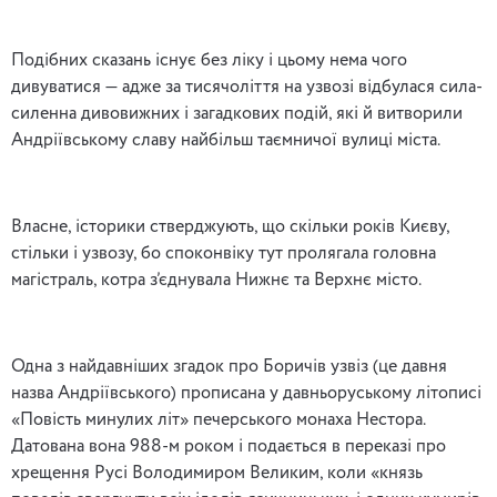
Подібних сказань існує без ліку і цьому нема чого
дивуватися — адже за тисячоліття на узвозі відбулася сила-
силенна дивовижних і загадкових подій, які й витворили
Андріївському славу найбільш таємничої вулиці міста.
Власне, історики стверджують, що скільки років Києву,
стільки і узвозу, бо споконвіку тут пролягала головна
магістраль, котра з’єднувала Нижнє та Верхнє місто.
Одна з найдавніших згадок про Боричів узвіз (це давня
назва Андріївського) прописана у давньоруському літописі
«Повість минулих літ» печерського монаха Нестора.
Датована вона 988-м роком і подається в переказі про
хрещення Русі Володимиром Великим, коли «князь