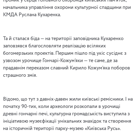
проник у серце головного охоронця київських пам’яток,
начальника управління охорони культурної спадщини при
КМДА Руслана Кухаренка.
Та й сталася біда — на території заповідника Кухаренко
заповзявся благословляти реалізацію всіляких
богомерзьких проектів. Першим пішло під укіс сусіднє з
узвозом урочище Гончарі-Кожум’яки — те саме, де за
прадавнім переказом славний Кирило Кожум’яка поборов
страшного змія.
Відомо, що тут з давніх-давен жили київські ремісники. І на
початку 90-тих, коли археологи розкопали в урочищі
древні гончарні печі, культурна громадськість виступила з
ініціативою музеєфікації унікальних знахідок та створення
на історичній території парку-музею «Київська Русь».