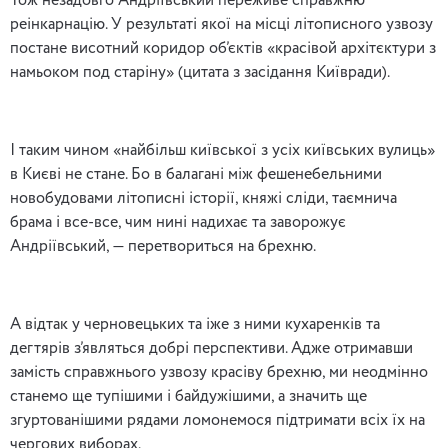
Тож незадовго Андріївський переживе справжню
реінкарнацію. У результаті якої на місці літописного узвозу
постане висотний коридор об’єктів «красівой архітєктури з
намьоком под старіну» (цитата з засідання Київради).
І таким чином «найбільш київської з усіх київських вулиць»
в Києві не стане. Бо в балагані між фешенебельними
новобудовами літописні історії, княжі сліди, таємнича
брама і все-все, чим нині надихає та заворожує
Андріївський, — перетвориться на брехню.
А відтак у черновецьких та іже з ними кухаренків та
дегтярів з’являться добрі перспективи. Адже отримавши
замість справжнього узвозу красіву брехню, ми неодмінно
станемо ще тупішими і байдужішими, а значить ще
згуртованішими рядами ломонемося підтримати всіх їх на
чергових виборах.