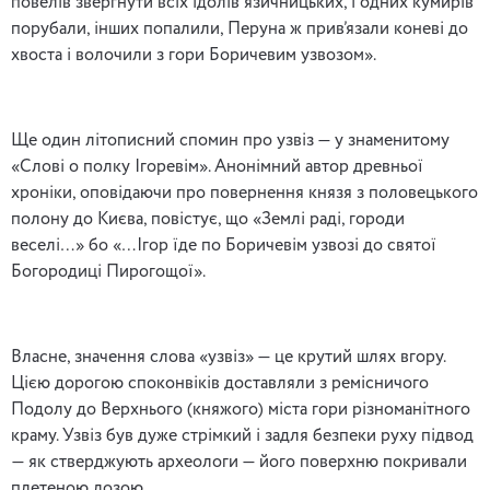
повелів звергнути всіх ідолів язичницьких, і одних кумирів
порубали, інших попалили, Перуна ж прив’язали коневі до
хвоста і волочили з гори Боричевим узвозом».
Ще один літописний спомин про узвіз — у знаменитому
«Слові о полку Ігоревім». Анонімний автор древньої
хроніки, оповідаючи про повернення князя з половецького
полону до Києва, повістує, що «Землі раді, городи
веселі…» бо «…Ігор їде по Боричевім узвозі до святої
Богородиці Пирогощої».
Власне, значення слова «узвіз» — це крутий шлях вгору.
Цією дорогою споконвіків доставляли з ремісничого
Подолу до Верхнього (княжого) міста гори різноманітного
краму. Узвіз був дуже стрімкий і задля безпеки руху підвод
— як стверджують археологи — його поверхню покривали
плетеною лозою.