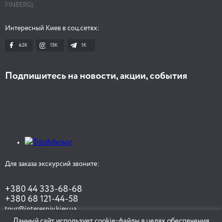
FINBERG)
Интересный Киев в соц.сетях:
62K
15K
1К
Подпишитесь на новости, акции, события
Для заказа экскурсий звоните:
+380 44 333-68-68
+380 68 121-44-58
tour@interesniy.kiev.ua
Данный сайт использует cookie-файлы в целях обеспечения