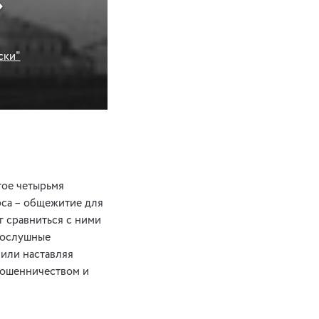
»
ски"
тое четырьмя
рса – общежитие для
г сравниться с ними
опослушные
 или наставляя
мошенничеством и