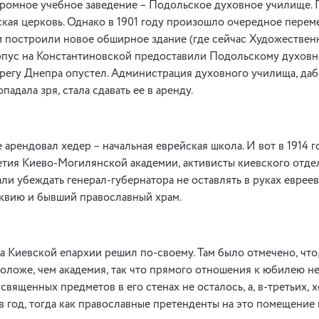
ромное учебное заведение – Подольское духовное училище. 
кая церковь. Однако в 1901 году произошло очередное пере
 построили новое обширное здание (где сейчас Художественн
пус на Константиновской предоставили Подольскому духовн
регу Днепра опустел. Администрация духовного училища, даб
адала зря, стала сдавать ее в аренду.
е арендовал хедер – начальная еврейская школа. И вот в 1914 
етия Киево-Могилянской академии, активисты киевского отд
али убеждать генерал-губернатора не оставлять в руках еврее
квию и бывший православный храм.
а Киевской епархии решил по-своему. Там было отмечено, что,
оложе, чем академия, так что прямого отношения к юбилею не
вященных предметов в его стенах не осталось, а, в-третьих, х
в год, тогда как православные претенденты на это помещение