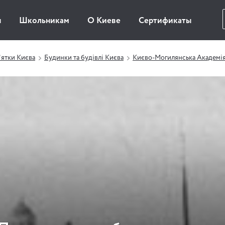
ы
Школьникам
О Киеве
Сертификаты
ятки Києва
Будинки та будівлі Києва
Києво-Могилянська Академі