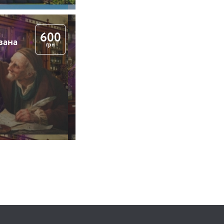
600
вана
грн