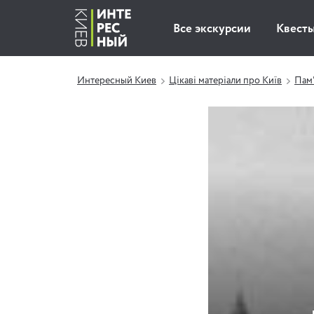
Все экскурсии
Квест
Интересный Киев
Цікаві матеріали про Київ
Пам'