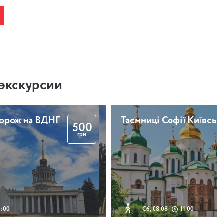
экскурсии
дорож на ВДНГ
Таємниці Софії Київсь
500
грн
1:00
Сб, 08.08
11:00