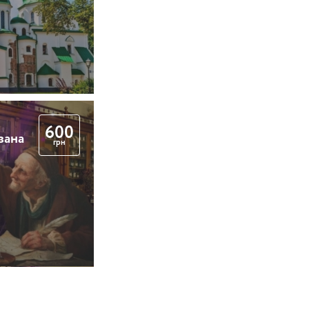
600
вана
грн