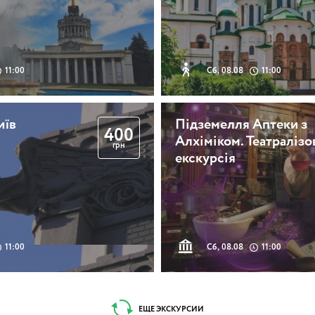
11:00
Сб, 08.08
11:00
иїв
Підземелля Аптеки з
400
Алхіміком. Театралізо
грн
екскурсія
11:00
Сб, 08.08
11:00
ЕЩЕ ЭКСКУРСИИ