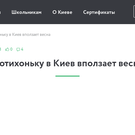
ы
Школьникам
О Киеве
Сертификаты
ьку в Киев вползает весна
8
0
4
отихоньку в Киев вползает вес