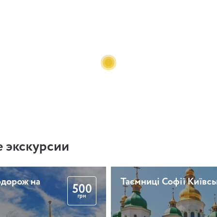
 экскурсии
одорож на
Таємниці Софії Київсь
500
грн