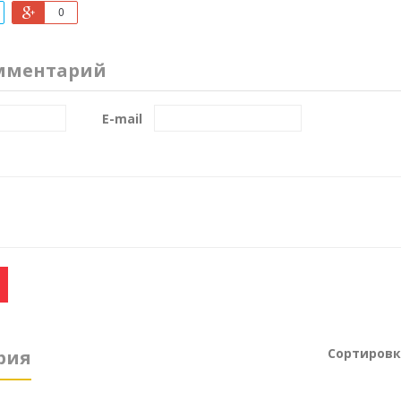
0
мментарий
E-mail
Сортировк
рия