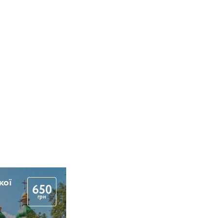
кої
650
грн