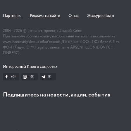
Партнеры
Реклама на сайте
О нас
Экскурсоводы
2004 -
2026
© Інтернет-проект «Цікавий Київ»
При повному або частковому використанні матеріалів посилання на
www.interesniy.kiev.ua обов'язкове. Діє від імені ФО-П Фінберг А.Л та
ФО-П Ліщук Ю.М. (legal business name ARSENII LEONIDOVYCH
FINBERG)
Интересный Киев в соц.сетях:
62K
15K
1К
Подпишитесь на новости, акции, события