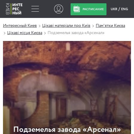
UKR
ENG
РАСПИСАНИЕ
Интересный Киев
Цікаві матеріали про Київ
Пам'ятки Києва
Цікаві місця Києва
Подземелья завода «Арсенал»
Подземелья завода «Арсенал»