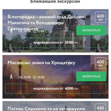
Ближайшие экскурсии
400
Білогородка – княжий град Добрині
грн
Микитича та Володимира
Святославича
ЗАПИСАТЬСЯ
Сб, 15.08
11:00
3500
ИНДИВИДУАЛЬНО ОТ
ГРН
400
Масонські знаки на Хрещатику
грн
ЗАПИСАТЬСЯ
Сб, 15.08
12:00
4500
ИНДИВИДУАЛЬНО ОТ
ГРН
450
Плітки. Слухаємо та не засуджуємо