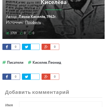
Киселёва
Автор:
Леони Киселёв, 1962г.
Источник:
Профиль
3709
0
0
0
0
Писатели
Киселев Леонид
0
0
Добавить комментарий
Имя