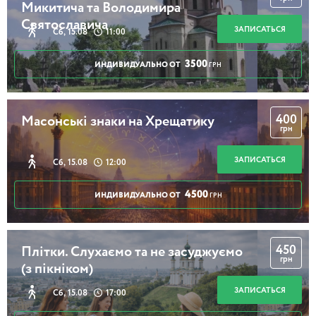
Микитича та Володимира
Святославича
ЗАПИСАТЬСЯ
Сб, 15.08
11:00
3500
ИНДИВИДУАЛЬНО ОТ
ГРН
400
Масонські знаки на Хрещатику
грн
ЗАПИСАТЬСЯ
Сб, 15.08
12:00
4500
ИНДИВИДУАЛЬНО ОТ
ГРН
450
Плітки. Слухаємо та не засуджуємо
грн
(з пікніком)
ЗАПИСАТЬСЯ
Сб, 15.08
17:00