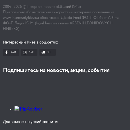
2004 -
2026
© Інтернет-проект «Цікавий Київ»
При повному або частковому використанні матеріалів посилання на
www.interesniy.kiev.ua обов'язкове. Діє від імені ФО-П Фінберг А.Л та
ФО-П Ліщук Ю.М. (legal business name ARSENII LEONIDOVYCH
FINBERG)
Интересный Киев в соц.сетях:
62K
15K
1К
Подпишитесь на новости, акции, события
Для заказа экскурсий звоните: