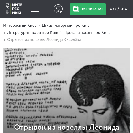
UKR
ENG
РАСПИСАНИЕ
Интересный Киев
Цікаві матеріали про Київ
Літературні твори про Київ
Проза та поезія про Київ
Отрывок из новеллы Леонида Киселёва
Отрывок из новеллы Леонида